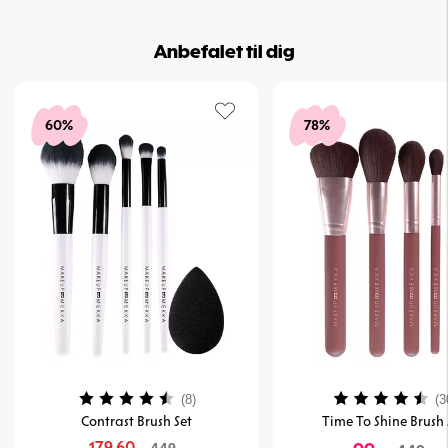
Anbefalet til dig
60%
78%
Vurdering:
4.1 ud af 5 stjerner
Vurdering:
(8)
(3
Contrast Brush Set
Time To Shine Brush 
179,60,-