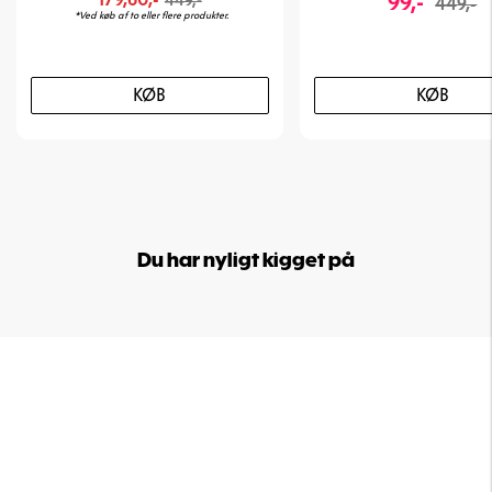
99,-
449,-
449,-
*Ved køb af to eller flere produkter.
KØB
KØB
Du har nyligt kigget på