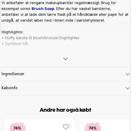
Vi anbefaler at rengøre makeupbørster regelmæssigt. Brug for
eksempel vores
Brush Soap
. Efter du har vasket børsterne,
anbefaler vi at lade dem tørre fladt på et håndklæde eller papir for at
undgå, at vandet løber ned i limen inde i børstehylsteret.
Highlights:
• Fluffy børste til blush/bronzer/highlighter
• Syntetisk hår
Art. nr:
20-3-306
Ingredienser
Købsinfo
Andre har også købt
74%
74%