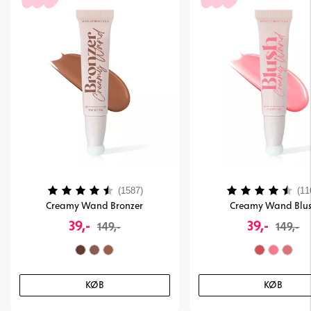
Vurdering:
4.1 ud af 5 stjerner
Vurdering:
(1587)
(11
Creamy Wand Bronzer
Creamy Wand Blu
39,-
39,-
149,-
149,-
KØB
KØB