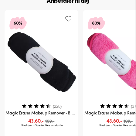
Anbefalet til dig
60%
60%
Vurdering:
4.4 ud af 5 stjerner
Vurdering:
(228)
(37
Magic Eraser Makeup Remover - Black
Magic Eraser Makeup Remo
43,60,-
43,60,-
109,-
109,-
*Ved køb af to eller flere produkter.
*Ved køb af to eller flere produ