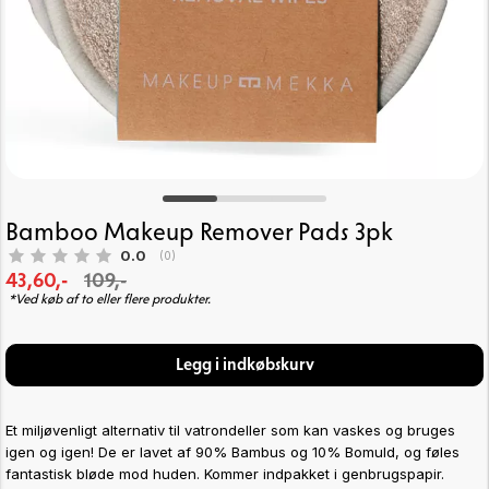
Bamboo Makeup Remover Pads 3pk
Gennemsnitlig vurdering:
0.0
(
stemmer:
0
)
43,60,-
109,-
*Ved køb af to eller flere produkter.
Legg i indkøbskurv
Et miljøvenligt alternativ til vatrondeller som kan vaskes og bruges
igen og igen! De er lavet af 90% Bambus og 10% Bomuld, og føles
fantastisk bløde mod huden. Kommer indpakket i genbrugspapir.