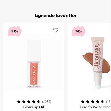
Lignende favoritter
93%
74%
Vurdering:
4.2 ud af 5 stjerner
Vurdering:
(1954)
(15
Glossy Lip Oil
Creamy Wand Bron