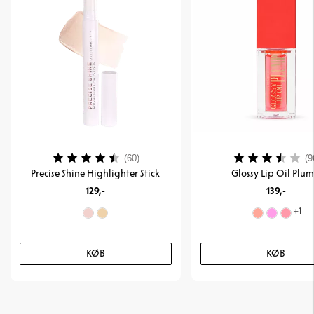
Vurdering:
4.3 ud af 5 stjerner
Vurdering:
(60)
(9
Precise Shine Highlighter Stick
Glossy Lip Oil Plu
129,-
139,-
+
1
KØB
KØB