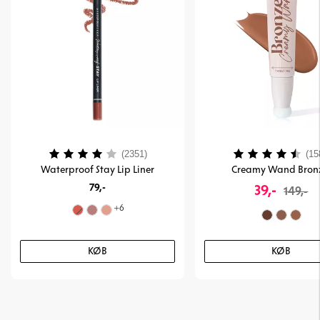
Vurdering:
4.0 ud af 5 stjerner
Vurdering:
(2351)
(15
Waterproof Stay Lip Liner
Creamy Wand Bron
79,-
39,-
149,-
+
6
KØB
KØB