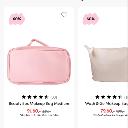
60%
60%
Vurdering:
4.3 ud af 5 stjerner
Vurdering:
(38)
(1
Beauty Box Makeup Bag Medium
Wash & Go Makeup Bag
91,60,-
79,60,-
229,-
199,-
*Ved køb af to eller flere produkter.
*Ved køb af to eller flere produ