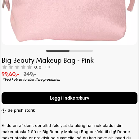
Big Beauty Makeup Bag - Pink
Gennemsnitlig vurdering:
0.0
(
stemmer:
0
)
99,60,-
249,-
*Ved køb af to eller flere produkter.
Legg i indkøbskurv
Se prishistorik
Er du en af dem, der altid føler, at du aldrig har nok plads i din
makeuptaske? Så er Big Beauty Makeup Bag perfekt til dig! Denne
makeuptaske er praktisk og rummelig, så du kan have alt, hvad du