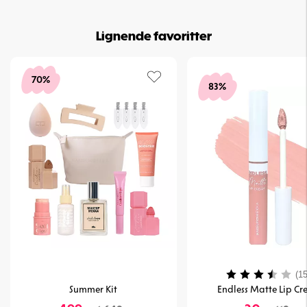
Lignende favoritter
70%
83%
Vurdering:
(15
Summer Kit
Endless Matte Lip C