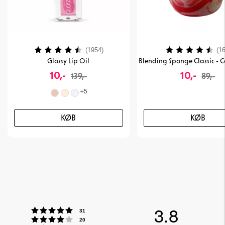
Vurdering:
4.2 ud af 5 stjerner
Vurdering:
(1954)
(16
Glossy Lip Oil
10,-
10,-
139,-
89,-
+
5
KØB
KØB
3.8
Vurdering:5 ud af 5 stjerner
stemmer
31
Vurdering:4 ud af 5 stjerner
stemmer
20