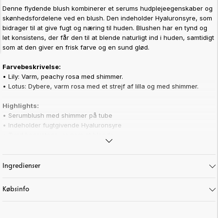
Denne flydende blush kombinerer et serums hudplejeegenskaber og
skønhedsfordelene ved en blush. Den indeholder Hyaluronsyre, som
bidrager til at give fugt og næring til huden. Blushen har en tynd og
let konsistens, der får den til at blende naturligt ind i huden, samtidigt
som at den giver en frisk farve og en sund glød.
Farvebeskrivelse:
•
Lily: Varm, peachy rosa med shimmer.
•
Lotus: Dybere, varm rosa med et strejf af lilla og med shimmer.
Highlights:
• Serumblush med shimmer på tube
• Indeholder fugtgivende Hyaluronsyre
• Tynd konsistens, er nem at blende
Art. nr:
10-38
Ingredienser
Købsinfo