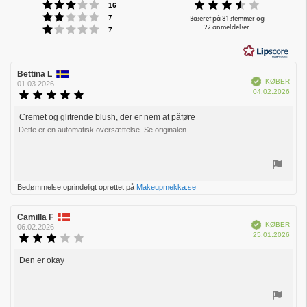
Vurdering:3 ud af 5 stjerner
Vurdering
stemmer
16
Vurdering:2 ud af 5 stjerner
ud
stemmer
Baseret på 81 stemmer og
7
Vurdering:1 ud af 5 stjerner
22 anmeldelser
af
stemmer
7
5
stjerner
Forfatter
Bettina L
Bedømmelsesdato:
Verificeret
KØBER
af
01.03.2026
Købs
04.02.2026
bedømmelsen:
Vurdering:
5.0
ud
Cremet og glitrende blush, der er nem at påføre
Tekst
af
Dette er en automatisk oversættelse. Se originalen.
til
5
bedømmelsen:
stjerner
Stem
Bedømmelse oprindeligt oprettet på
Makeupmekka.se
op
Forfatter
Camilla F
Bedømmelsesdato:
Verificeret
KØBER
af
06.02.2026
Købs
25.01.2026
bedømmelsen:
Vurdering:
3.0
ud
Den er okay
Tekst
af
til
5
bedømmelsen:
stjerner