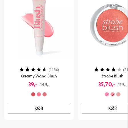
Vurdering:
4.2 ud af 5 stjerner
Vurdering:
(1164)
(21
Creamy Wand Blush
Strobe Blush
39,-
35,70,-
149,-
119,-
KØB
KØB