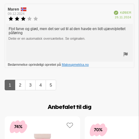
Forfatter
Maren
Bedømmelsesdato:
Verificeret
KØBER
af
09.12.2024
Købs
26.11.2024
bedømmelsen:
Vurdering:
3.0
ud
Flot farve og glød, men det ser ud til at den havde en lidt ujævn/plettet
Tekst
påføring
af
til
5
Dette er en automatisk oversættelse. Se originalen.
bedømmelsen:
stjerner
Stem
Bedømmelse oprindeligt oprettet på
Makeupmekka.no
op
1
2
3
4
5
Anbefalet til dig
74%
70%