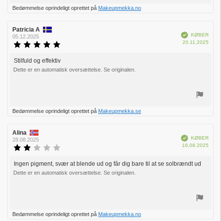
Stem
Bedømmelse oprindeligt oprettet på
Makeupmekka.no
op
Forfatter
Patricia A
Bedømmelsesdato:
Verificeret
KØBER
af
05.12.2025
Købs
20.11.2025
bedømmelsen:
Vurdering:
5.0
ud
Stilfuld og effektiv
Tekst
af
Dette er en automatisk oversættelse. Se originalen.
til
5
bedømmelsen:
stjerner
Stem
Bedømmelse oprindeligt oprettet på
Makeupmekka.se
op
Forfatter
Alina
Bedømmelsesdato:
Verificeret
KØBER
af
28.08.2025
Købs
16.08.2025
bedømmelsen:
Vurdering:
2.0
ud
Ingen pigment, svær at blende ud og får dig bare til at se solbrændt ud
Tekst
af
Dette er en automatisk oversættelse. Se originalen.
til
5
bedømmelsen:
stjerner
Stem
Bedømmelse oprindeligt oprettet på
Makeupmekka.no
op