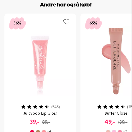
Andre har også købt
56%
65%
Vurdering:
4.4 ud af 5 stjerner
Vurdering:
(645)
(15
Juicypop Lip Gloss
Butter Glaze
39,-
49,-
89,-
139,-
+
4
+
2