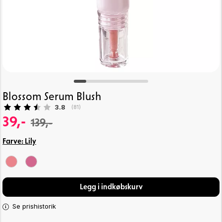
Blossom Serum Blush
Gennemsnitlig vurdering:
3.8
(
stemmer:
81
)
39,-
139,-
Farve:
Lily
Legg i indkøbskurv
Se prishistorik