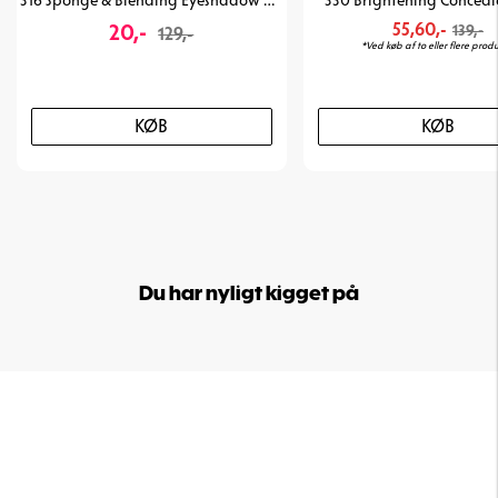
316 Sponge & Blending Eyeshadow Brush
330 Brightening Conceal
20,-
55,60,-
139,-
129,-
*Ved køb af to eller flere produ
KØB
KØB
Du har nyligt kigget på