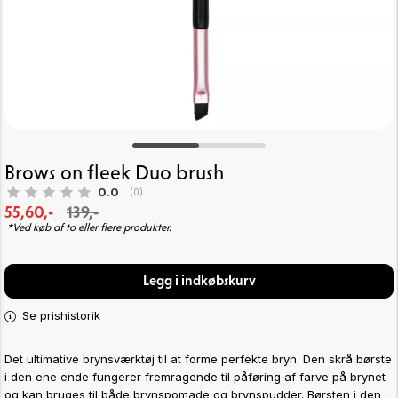
Brows on fleek Duo brush
Gennemsnitlig vurdering:
0.0
(
stemmer:
0
)
55,60,-
139,-
*Ved køb af to eller flere produkter.
Legg i indkøbskurv
Se prishistorik
Det ultimative brynsværktøj til at forme perfekte bryn. Den skrå børste
i den ene ende fungerer fremragende til påføring af farve på brynet
og kan bruges til både brynspomade og brynspudder. Børsten i den