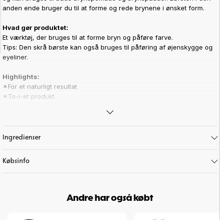
anden ende bruger du til at forme og rede brynene i ønsket form.
Hvad gør produktet:
Et værktøj, der bruges til at forme bryn og påføre farve.
Tips: Den skrå børste kan også bruges til påføring af øjenskygge og
eyeliner.
Highlights:
✶For et naturligt resultat
✶To-i-et produkt
Andet vigtigt at vide:
Vi anbefaler at rengøre børsten regelmæssigt.
Vi tilbyder en række rengøringsprodukter, der gør rengøringsopgaven
Ingredienser
til en leg.
Købsinfo
For eksempel:
Smart Cleansing Brush Egg
Pro Mild Cosmetic Brush Shampoo
Pro Cosmetic Brush Soap.
Andre har også købt
Efter at du har vasket børsten, anbefaler vi at lade børsten tørre fladt