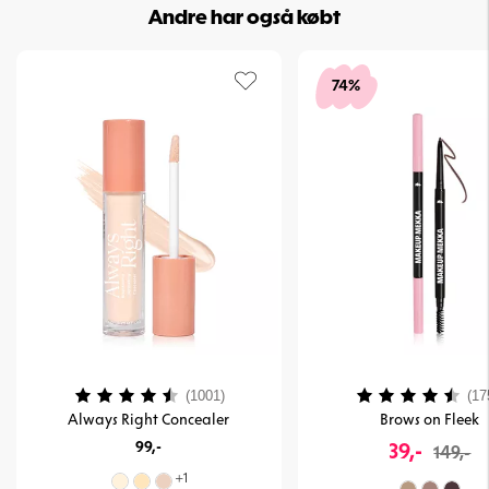
Andre har også købt
74%
Vurdering:
4.1 ud af 5 stjerner
Vurdering:
(1001)
(17
Always Right Concealer
Brows on Fleek
99,-
39,-
149,-
+
1