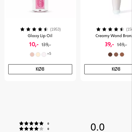
Vurdering:
4.2 ud af 5 stjerner
Vurdering:
(1953)
(15
Glossy Lip Oil
Creamy Wand Bron
10,-
39,-
139,-
149,-
+
5
KØB
KØB
0.0
Vurdering:5 ud af 5 stjerner
stemmer
0
Vurdering:4 ud af 5 stjerner
stemmer
0