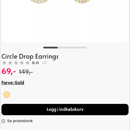
Circle Drop Earrings
Gennemsnitlig vurdering:
0.0
(
stemmer:
0
)
69,-
149,-
Farve:
Gold
Legg i indkøbskurv
Se prishistorik