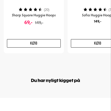
Vurdering:
4.4 ud af 5 stjerner
Vurdering:
(20)
(7
Sharp Square Huggie Hoops
Sofia Huggie Hoo
69,-
149,-
149,-
KØB
KØB
Du har nyligt kigget på