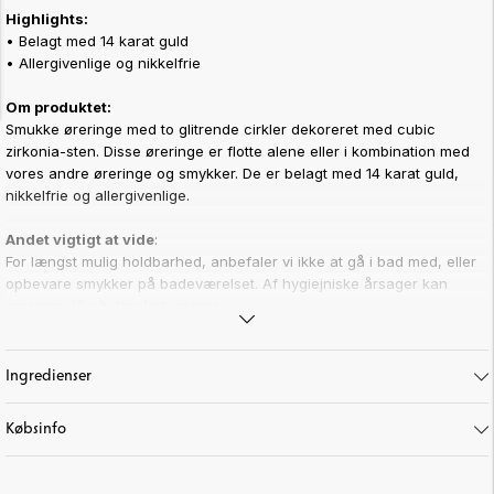
Highlights:
• Belagt med 14 karat guld
• Allergivenlige og nikkelfrie
Om produktet:
Smukke øreringe med to glitrende cirkler dekoreret med cubic
zirkonia-sten. Disse øreringe er flotte alene eller i kombination med
vores andre øreringe og smykker. De er belagt med 14 karat guld,
nikkelfrie og allergivenlige.
Andet vigtigt at vide
:
For længst mulig holdbarhed, anbefaler vi ikke at gå i bad med, eller
opbevare smykker på badeværelset. Af hygiejniske årsager kan
øreringe ikke byttes/returneres.
Art. nr:
65-287
Ingredienser
Købsinfo