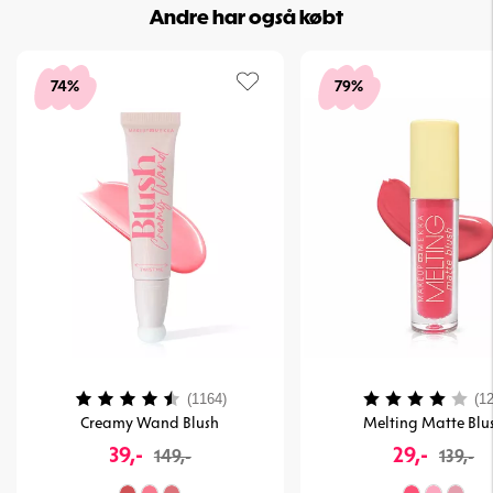
Andre har også købt
74%
79%
Vurdering:
4.2 ud af 5 stjerner
Vurdering:
(1164)
(12
Creamy Wand Blush
Melting Matte Blu
39,-
29,-
149,-
139,-