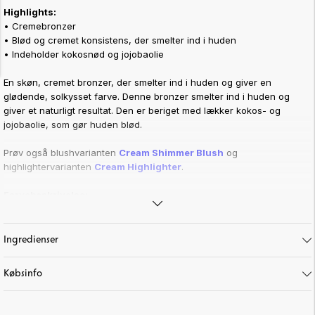
Highlights:
• Cremebronzer
• Blød og cremet konsistens, der smelter ind i huden
• Indeholder kokosnød og jojobaolie
En skøn, cremet bronzer, der smelter ind i huden og giver en
glødende, solkysset farve. Denne bronzer smelter ind i huden og
giver et naturligt resultat. Den er beriget med lækker kokos- og
jojobaolie, som gør huden blød.
Prøv også blushvarianten
Cream Shimmer Blush
og
highlightervarianten
Cream Highlighter
.
Farvebeskrivelse:
• Warm Breeze: Varm, gylden brun farve.
• Desert Sand: En mere neutral brun tone. Perfekt til contouring!
Ingredienser
Art. nr:
16-1
Købsinfo