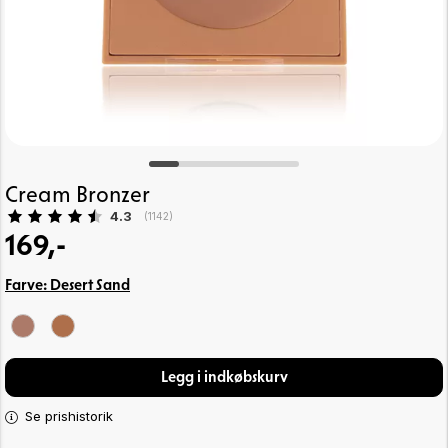
Cream Bronzer
Gennemsnitlig vurdering:
4.3
(
stemmer:
1142
)
169,-
Farve:
Desert Sand
Legg i indkøbskurv
Se prishistorik