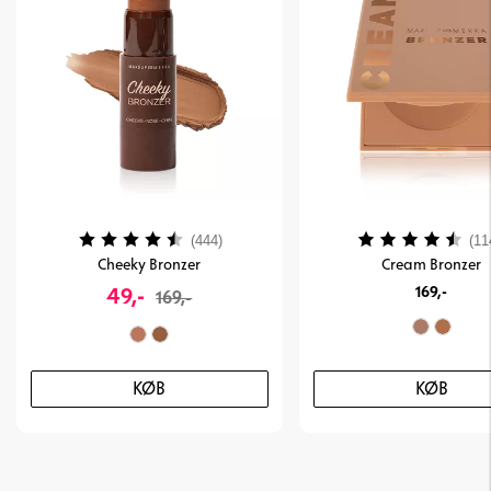
Vurdering:
4.3 ud af 5 stjerner
Vurdering:
(444)
(11
Cheeky Bronzer
Cream Bronzer
49,-
169,-
169,-
KØB
KØB