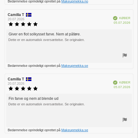
Bedømmelse oprindeligt oprettet på
Makeupmekka.no
op
Forfatter
Camilla T
Bedømmelsesdato:
Verificeret
KØBER
af
20.07.2026
Købs
05.07.2026
bedømmelsen:
Vurdering:
5.0
ud
Giver en flot solkysset farve. Nem at påføre.
Tekst
af
Dette er en automatisk oversættelse. Se originalen.
til
5
bedømmelsen:
stjerner
Stem
Bedømmelse oprindeligt oprettet på
Makeupmekka.se
op
Forfatter
Camilla T
Bedømmelsesdato:
Verificeret
KØBER
af
20.07.2026
Købs
05.07.2026
bedømmelsen:
Vurdering:
5.0
ud
Fin farve og nem at blende ud
Tekst
af
Dette er en automatisk oversættelse. Se originalen.
til
5
bedømmelsen:
stjerner
Stem
Bedømmelse oprindeligt oprettet på
Makeupmekka.se
op