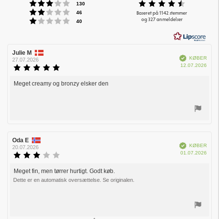
Vurdering:3 ud af 5 stjerner
Vurdering
stemmer
130
Vurdering:2 ud af 5 stjerner
ud
stemmer
Baseret på 1142 stemmer
46
Vurdering:1 ud af 5 stjerner
og 327 anmeldelser
af
stemmer
40
5
stjerner
Forfatter
Julie M
Bedømmelsesdato:
Verificeret
KØBER
af
27.07.2026
Købs
12.07.2026
bedømmelsen:
Vurdering:
5.0
ud
Meget creamy og bronzy elsker den
Tekst
af
til
5
bedømmelsen:
stjerner
Stem
op
Forfatter
Oda E
Bedømmelsesdato:
Verificeret
KØBER
af
20.07.2026
Købs
01.07.2026
bedømmelsen:
Vurdering:
3.0
ud
Meget fin, men tørrer hurtigt. Godt køb.
Tekst
af
Dette er en automatisk oversættelse. Se originalen.
til
5
bedømmelsen:
stjerner
Stem