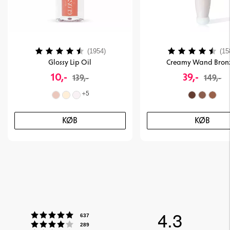
Vurdering:
4.2 ud af 5 stjerner
Vurdering:
(1954)
(15
Glossy Lip Oil
Creamy Wand Bron
10,-
39,-
139,-
149,-
+
5
KØB
KØB
4.3
Vurdering:5 ud af 5 stjerner
stemmer
637
Vurdering:4 ud af 5 stjerner
stemmer
289