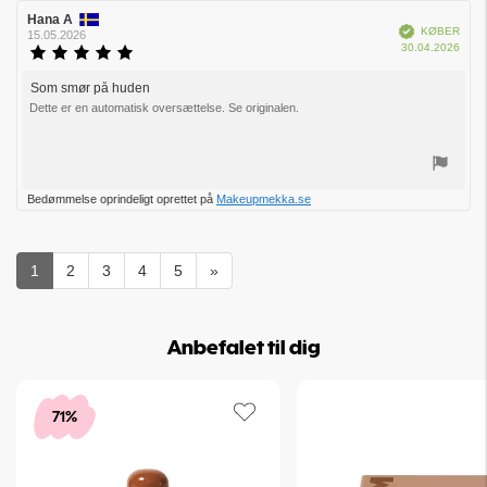
Forfatter
Hana A
Bedømmelsesdato:
Verificeret
KØBER
af
15.05.2026
Købs
30.04.2026
bedømmelsen:
Vurdering:
5.0
ud
Som smør på huden
Tekst
af
Dette er en automatisk oversættelse. Se originalen.
til
5
bedømmelsen:
stjerner
Stem
Bedømmelse oprindeligt oprettet på
Makeupmekka.se
op
1
2
3
4
5
»
Anbefalet til dig
71%