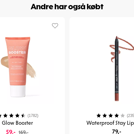
produktet ud.
Andre har også købt
Farvebeskrivel
• Shady Brown: 
• Cool Bronze: 
• Coffee Bean: 
Prøv også
Crea
Art. nr:
16-13
urdering:
4.2 ud af 5 stjerner
Vurdering:
(1782)
(235
Glow Booster
Waterproof Stay Lip
59,-
79,-
169,-