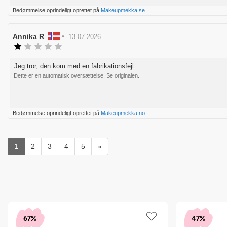
Stem
Bedømmelse oprindeligt oprettet på
Makeupmekka.se
op
Forfatter
Annika R
•
Bedømmelsesdato:
13.07.2026
af
Vurdering:
1.0
bedømmelsen:
ud
Jeg tror, den kom med en fabrikationsfejl.
Tekst
af
til
Dette er en automatisk oversættelse. Se originalen.
5
bedømmelsen:
stjerner
Stem
Bedømmelse oprindeligt oprettet på
Makeupmekka.no
op
1
2
3
4
5
»
67%
47%