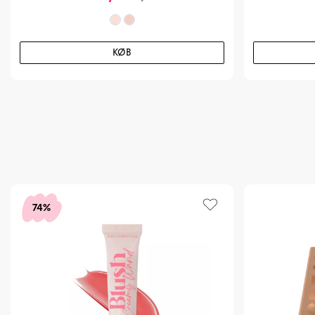
KØB
74%