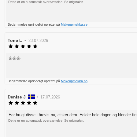
til
Dette er en automatisk oversættelse. Se originalen.
5
bedømmelsen:
stjerner
Stem
Bedømmelse oprindeligt oprettet på
Makeupmekka.se
op
Forfatter
Tone L
•
Bedømmelsesdato:
23.07.2026
af
Vurdering:
5.0
bedømmelsen:
ud
👍👍👍
Tekst
af
til
5
bedømmelsen:
stjerner
Stem
Bedømmelse oprindeligt oprettet på
Makeupmekka.no
op
Forfatter
Denise J
•
Bedømmelsesdato:
17.07.2026
af
Vurdering:
5.0
bedømmelsen:
ud
Har brugt disse i årevis nu, elsker dem. Holder hele dagen og blender fin
Tekst
af
til
Dette er en automatisk oversættelse. Se originalen.
5
bedømmelsen:
stjerner