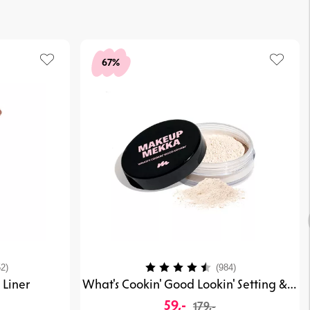
se:
En lysere kold farve.
En mørkere kold farve.
67%
En mørkere varm farve.
my Wand Blush
og
Creamy Wand Highlight
.
4.0 ud af 5 stjerner
Vurdering:
4.4 ud af 5 stje
2)
(984)
 Liner
What's Cookin' Good Lookin' Setting & Baking Powder
59,-
179,-