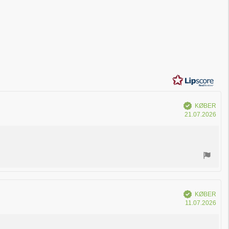
:4.1
Verificeret
KØBER
Køb
21.07.2026
Verificeret
KØBER
Køb
11.07.2026