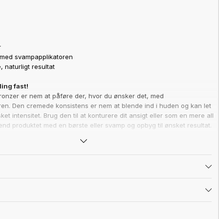
r
 med svampapplikatoren
 naturligt resultat
ling fast!
nzer er nem at påføre der, hvor du ønsker det, med
en. Den cremede konsistens er nem at blende ind i huden og kan let
ket intensitet. Brug den til at konturere dit ansigt eller som en mere all
end produktet med en børste eller svamp og opbyg til ønsket resultat.
en produktionsfejl på nogle af produkterne, hvor farvenavnene er
r kan derfor stå et forkert navn på komponenten – for eksempel kan
re mærket som Cool Bronze og omvendt. Indholdet vil dog stemme
rvenavnet på hjemmesiden. Har du spørgsmål, kan du kontakte
 beklager forvirringen!
 op - drej enden med svampen mod pilens retning - klem forsigtigt