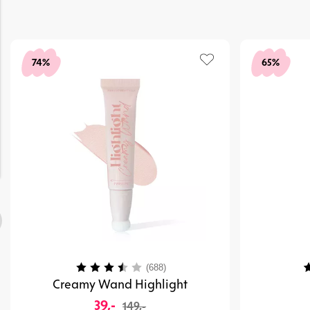
74%
65%
Vurdering:
3.7 ud af 5 stjerner
V
(688)
Creamy Wand Highlight
39,-
149,-