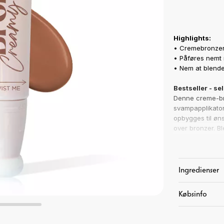
Highlights:
• Cremebronze
• Påføres nemt
• Nem at blende,
Bestseller
- sel
Denne creme-bro
svampapplikator
opbygges til øns
over bronzer. Bl
OBS!
Vi har opdaget 
fejlmærkede. De
Ingredienser
Coffee Bean væ
overens med fa
Købsinfo
kundeservice. Vi
Træk låget lige