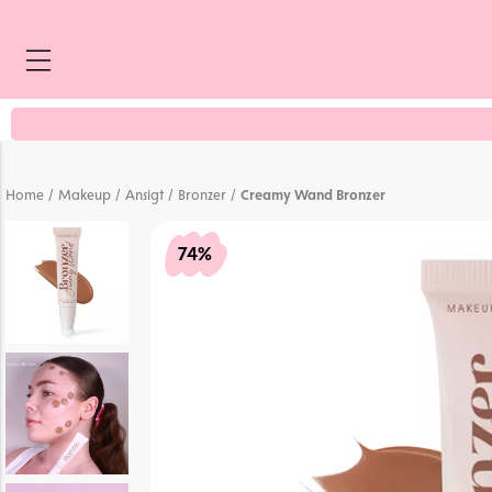
45 stemmer
/
/
/
/
Home
Makeup
Ansigt
Bronzer
Creamy Wand Bronzer
74%