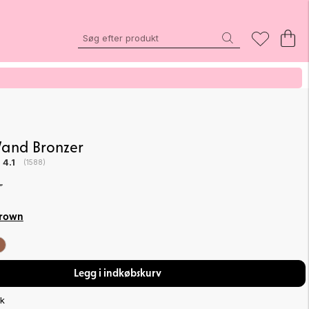
and Bronzer
Gennemsnitlig vurdering:
4.1
(
stemmer:
1588
)
-
Brown
Legg i indkøbskurv
ik