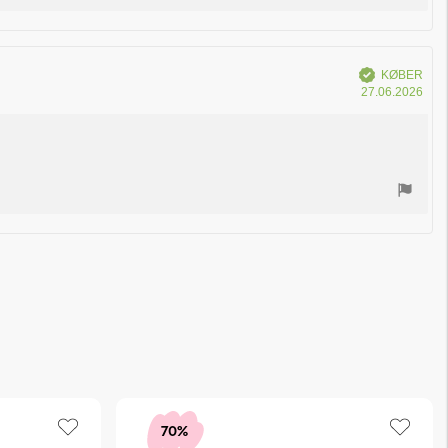
Verificeret
KØBER
Køb
27.06.2026
70%