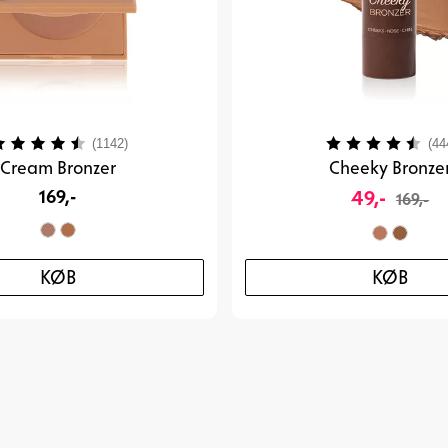
urdering:
4.3 ud af 5 stjerner
Vurdering:
(1142)
(44
Cream Bronzer
Cheeky Bronze
169,-
49,-
169,-
KØB
KØB