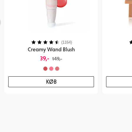
Vurdering:
4.2 ud af 5 stjerner
V
(1164)
Creamy Wand Blush
39,-
149,-
KØB