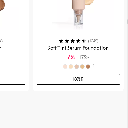
4.3 ud af 5 stjerner
Vurdering:
4.3 ud af 5 stj
4)
(1249)
r
Soft Tint Serum Foundation
79,-
179,-
+
1
KØB