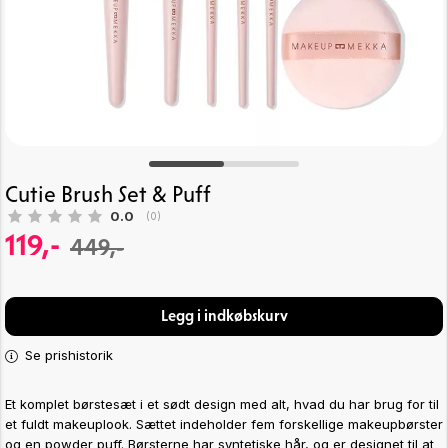
Cutie Brush Set & Puff
Gennemsnitlig vurdering:
0.0
(
stemmer:
0
)
119,-
449,-
Legg i indkøbskurv
Se prishistorik
Et komplet børstesæt i et sødt design med alt, hvad du har brug for til
et fuldt makeuplook. Sættet indeholder fem forskellige makeupbørster
og en powder puff. Børsterne har syntetiske hår, og er designet til at