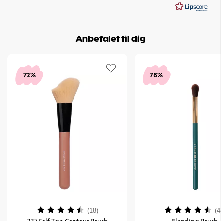
stjerner
Anbefalet til dig
72%
78%
Vurdering:
4.2 ud af 5 stjerner
Vurdering:
(18)
(4