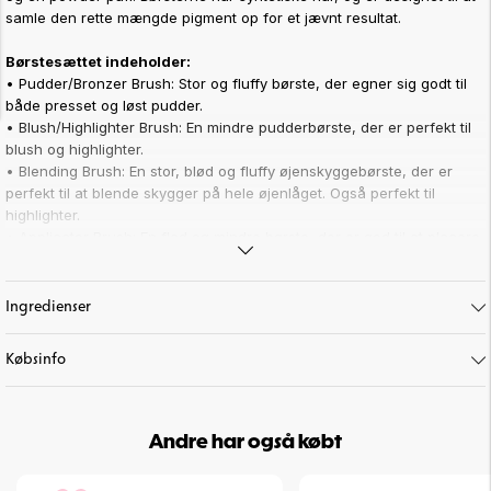
samle den rette mængde pigment op for et jævnt resultat.
Børstesættet indeholder:
• Pudder/Bronzer Brush: Stor og fluffy børste, der egner sig godt til
både presset og løst pudder.
• Blush/Highlighter Brush: En mindre pudderbørste, der er perfekt til
blush og highlighter.
• Blending Brush: En stor, blød og fluffy øjenskyggebørste, der er
perfekt til at blende skygger på hele øjenlåget. Også perfekt til
highlighter.
• Applicator Brush: En flad og mindre børste, der er god til at placere
øjenskygge. Fungerer også godt til concealer.
• Detail Brush: En mindre, mere præcis børste. Perfekt til at skabe
ekstra dybde, og til at lægge øjenskygge under øjet.
Ingredienser
• Powder Puff: En rund pude til påføring af pudder.
Købsinfo
Vi anbefaler at rengøre makeupbørsterne med jævne mellemrum.
Brug for eksempel vores
Brush Soap
. Efter at have vasket børsterne
anbefaler vi at lade dem tørre fladt på et håndklæde eller papir for at
undgå, at vandet løber ned i limen indeni skaftet.
Andre har også købt
Highlights: