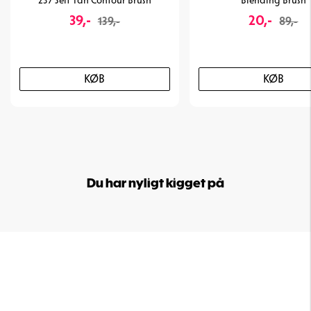
237 Self Tan Contour Brush
Blending Brush
39,-
20,-
139,-
89,-
KØB
KØB
Du har nyligt kigget på