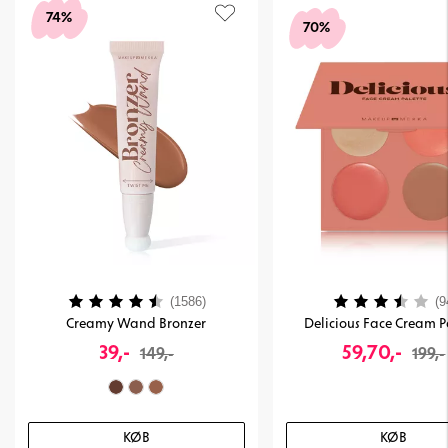
• Sæt med fem makeupbørster og en powder puff
74%
70%
• Bløde, syntetisk hår
Art. nr:
98-20-61
Vurdering:
4.1 ud af 5 stjerner
Vurdering:
(1586)
(9
Creamy Wand Bronzer
Delicious Face Cream P
39,-
59,70,-
149,-
199,-
KØB
KØB