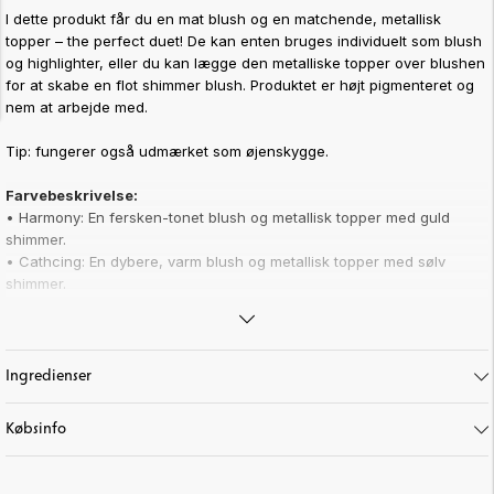
I dette produkt får du en mat blush og en matchende, metallisk
topper – the perfect duet! De kan enten bruges individuelt som blush
og highlighter, eller du kan lægge den metalliske topper over blushen
for at skabe en flot shimmer blush. Produktet er højt pigmenteret og
nem at arbejde med.
Tip: fungerer også udmærket som øjenskygge.
Farvebeskrivelse:
•
Harmony: En fersken-tonet blush og metallisk topper med guld
shimmer.
•
Cathcing: En dybere, varm blush og metallisk topper med sølv
shimmer.
Highlights:
•
Mat blush og metallisk topper
• Bruges
individuelt eller sammen for at skabe en shimmer blush
Ingredienser
•
Højt pigmenteret
Købsinfo
Art. nr:
10-47