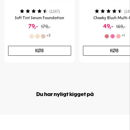
Vurdering:
4.3 ud af 5 stjerner
Vurdering:
(1247)
(14
Soft Tint Serum Foundation
Cheeky Blush Multi-
79,-
49,-
179,-
169,-
+
3
+
1
KØB
KØB
Du har nyligt kigget på