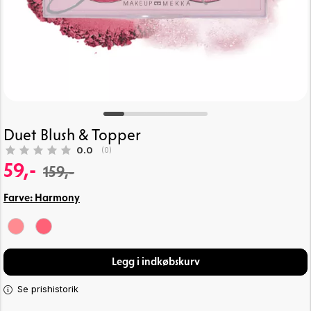
Duet Blush & Topper
Gennemsnitlig vurdering:
0.0
(
stemmer:
0
)
59,-
159,-
Farve:
Harmony
Legg i indkøbskurv
Se prishistorik