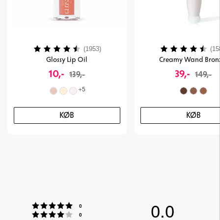
Vurdering:
4.2 ud af 5 stjerner
Vurdering:
(1953)
(15
Glossy Lip Oil
Creamy Wand Bron
10,-
39,-
139,-
149,-
+
5
KØB
KØB
0.0
Vurdering:5 ud af 5 stjerner
stemmer
0
Vurdering:4 ud af 5 stjerner
stemmer
0