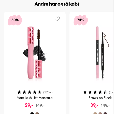
Andre har også købt
60%
74%
Vurdering:
4.1 ud af 5 stjerner
Vurdering:
(1267)
(17
Max Lash Lift Mascara
Brows on Fleek
59,-
39,-
149,-
149,-