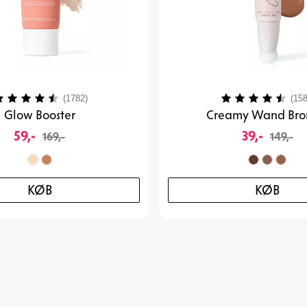
urdering:
4.2 ud af 5 stjerner
Vurdering:
(1782)
(158
Glow Booster
Creamy Wand Bro
59,-
39,-
169,-
149,-
KØB
KØB