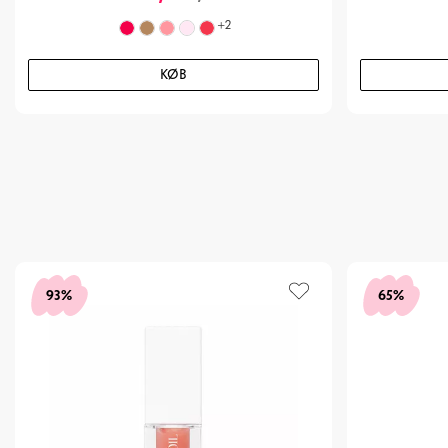
+
2
KØB
93%
65%