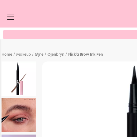
/
/
/
/
Home
Makeup
Øjne
Øjenbryn
Flick'a Brow Ink Pen