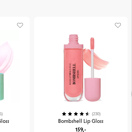
3.9 ud af 5 stjerner
Vurdering:
4.2 ud af 5 stje
6)
(230)
loss
Bombshell Lip Gloss
159,-