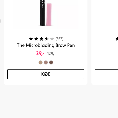
Vurdering:
3.2 ud af 5 stjerner
V
(567)
The Microblading Brow Pen
29,-
129,-
KØB