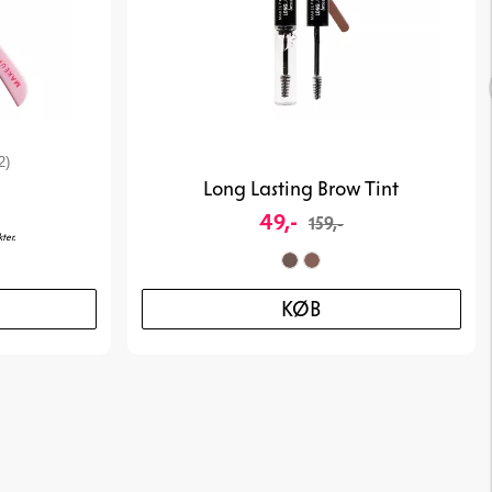
4.2 ud af 5 stjerner
2)
Long Lasting Brow Tint
49,-
159,-
ter.
KØB