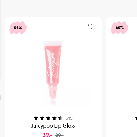
56%
65%
Vurdering:
4.4 ud af 5 stjerner
V
(645)
Juicypop Lip Gloss
39,-
89,-