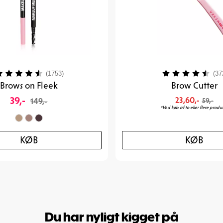
urdering:
4.1 ud af 5 stjerner
Vurdering:
(1753)
(37
Brows on Fleek
Brow Cutter
39,-
23,60,-
149,-
59,-
*Ved køb af to eller flere produk
KØB
KØB
Du har nyligt kigget på