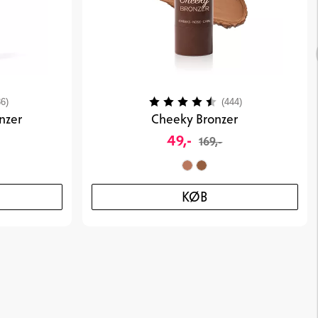
4.1 ud af 5 stjerner
Vurdering:
4.3 ud af 5 stje
6)
(444)
nzer
Cheeky Bronzer
49,-
169,-
KØB