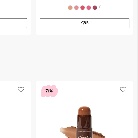
+
1
KØB
71%