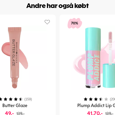
Andre har også købt
70%
urdering:
4.1 ud af 5 stjerner
Vurdering:
(159)
(20
Butter Glaze
Plump Addict Lip G
49,-
41,70,-
139,-
139,-