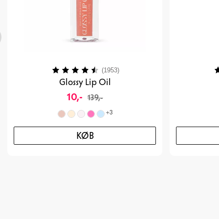
Vurdering:
4.2 ud af 5 stjerner
V
(1953)
Glossy Lip Oil
10,-
139,-
+
3
KØB