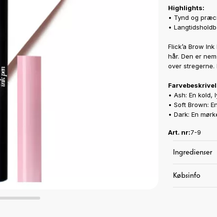
Highlights:
• Tynd og præci
• Langtidsholdb
Flick’a Brow In
hår. Den er nem
over stregerne. 
Farvebeskrivel
•
Ash: En kold, 
•
Soft Brown: E
•
Dark: En mørk
Art. nr:
7-9
Ingredienser
Købsinfo