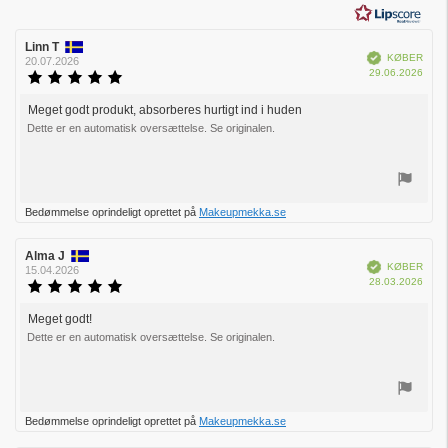
stjerner
Forfatter
Linn T
Bedømmelsesdato:
Verificeret
KØBER
af
20.07.2026
Købs
29.06.2026
bedømmelsen:
Vurdering:
5.0
ud
Meget godt produkt, absorberes hurtigt ind i huden
Tekst
af
Dette er en automatisk oversættelse. Se originalen.
til
5
bedømmelsen:
stjerner
Stem
Bedømmelse oprindeligt oprettet på
Makeupmekka.se
op
Forfatter
Alma J
Bedømmelsesdato:
Verificeret
KØBER
af
15.04.2026
Købs
28.03.2026
bedømmelsen:
Vurdering:
5.0
ud
Meget godt!
Tekst
af
Dette er en automatisk oversættelse. Se originalen.
til
5
bedømmelsen:
stjerner
Stem
Bedømmelse oprindeligt oprettet på
Makeupmekka.se
op