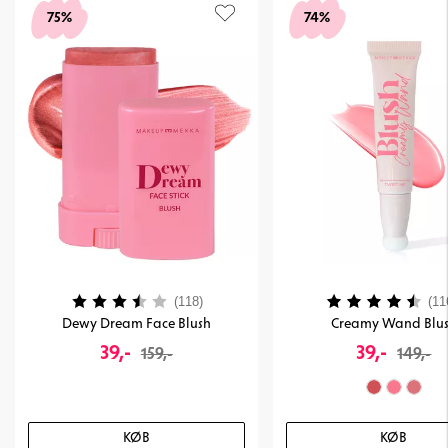
75%
74%
Vurdering:
3.8 ud af 5 stjerner
Vurdering:
(118)
(11
Dewy Dream Face Blush
Creamy Wand Blu
39,-
39,-
159,-
149,-
KØB
KØB