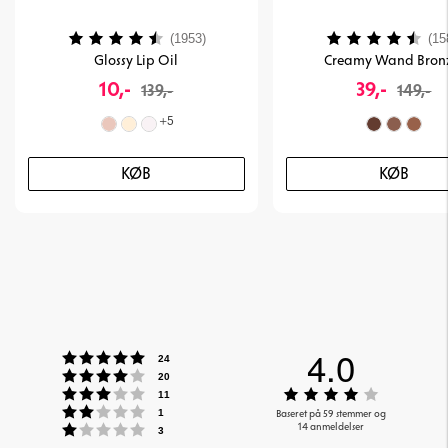
Vurdering:
4.2 ud af 5 stjerner
Vurdering:
(1953)
(15
Glossy Lip Oil
Creamy Wand Bron
10,-
39,-
139,-
149,-
+
5
KØB
KØB
4.0
Vurdering:5 ud af 5 stjerner
stemmer
24
Vurdering:4 ud af 5 stjerner
stemmer
20
Vurdering:3 ud af 5 stjerner
Vurdering
stemmer
11
Vurdering:2 ud af 5 stjerner
ud
stemmer
Baseret på 59 stemmer og
1
Vurdering:1 ud af 5 stjerner
14 anmeldelser
af
stemmer
3
5