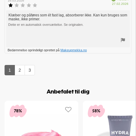
af
16.03.2026
Købs
27.02.2026
bedømmelsen:
Vurdering:
1.0
ud
Klæber og påføres som ét fast lag, absorberer ikke. Kan kun bruges som
Tekst
maske, ikke primer.
af
til
5
Dette er en automatisk oversættelse. Se originalen.
bedømmelsen:
stjerner
Stem
Bedømmelse oprindeligt oprettet på
Makeupmekka.no
op
1
2
3
Anbefalet til dig
78%
58%