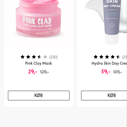
Vurdering:
3.9 ud af 5 stjerner
Vurdering:
(230)
(23
Pink Clay Mask
Hydra Skin Day Cr
29,-
59,-
129,-
139,-
KØB
KØB