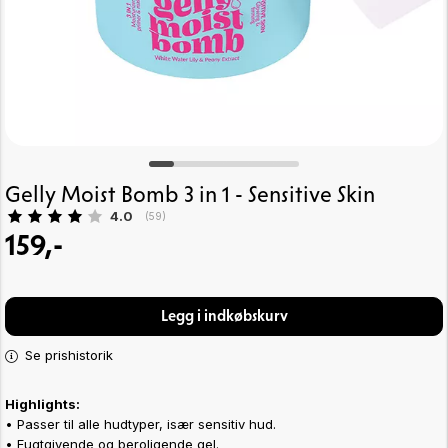
Gelly Moist Bomb 3 in 1 - Sensitive Skin
Gennemsnitlig vurdering:
4.0
(
stemmer:
59
)
159,-
Legg i indkøbskurv
Se prishistorik
Highlights:
•
Passer til alle hudtyper, især sensitiv hud.
•
Fugtgivende og beroligende gel.