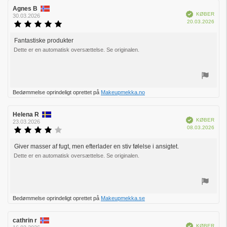
Forfatter
Agnes B
Bedømmelsesdato:
Verificeret
KØBER
af
30.03.2026
Købs
20.03.2026
bedømmelsen:
Vurdering:
5.0
ud
Fantastiske produkter
Tekst
af
Dette er en automatisk oversættelse. Se originalen.
til
5
bedømmelsen:
stjerner
Stem
Bedømmelse oprindeligt oprettet på
Makeupmekka.no
op
Forfatter
Helena R
Bedømmelsesdato:
Verificeret
KØBER
af
23.03.2026
Købs
08.03.2026
bedømmelsen:
Vurdering:
4.0
ud
Giver masser af fugt, men efterlader en stiv følelse i ansigtet.
Tekst
af
Dette er en automatisk oversættelse. Se originalen.
til
5
bedømmelsen:
stjerner
Stem
Bedømmelse oprindeligt oprettet på
Makeupmekka.se
op
Forfatter
cathrin r
Bedømmelsesdato:
Verificeret
KØBER