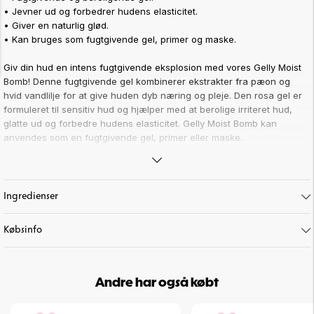
•
Jevner ud og forbedrer hudens elasticitet.
•
Giver en naturlig glød.
•
Kan bruges som fugtgivende gel, primer og maske.
Giv din hud en intens fugtgivende eksplosion med vores Gelly Moist
Bomb! Denne fugtgivende gel kombinerer ekstrakter fra pæon og
hvid vandlilje for at give huden dyb næring og pleje. Den rosa gel er
formuleret til sensitiv hud og hjælper med at berolige irriteret hud,
glatte ud og forbedre hudens elasticitet. Gelly Moist Bomb kan
anvendes som en fugtgivende gel, primer eller maske.
Indeholder gode ingredienser som:
•
Pæon-ekstrakt: Beroliger huden og forbedrer elasticiteten.
•
Hvid vandlilje: Giver fugt, revitaliserer og reducerer tegn på
Ingredienser
træthed.
•
Panthenol: Tilfører intens fugt og beroliger huden.
Købsinfo
Vi har også
Gelly Moist Bomb 3 in 1 for Normal/Dry Skin
.
Andre har også købt
Art. nr:
41-28