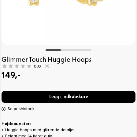
Glimmer Touch Huggie Hoops
Gennemsnitlig vurdering:
0.0
(
stemmer:
0
)
149,-
Legg i indkøbskurv
Se prishistorik
Højdepunkter:
• Huggie hoops med glitrende detaljer
• Belagt med 14 karat guld