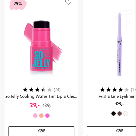
79%
Vurdering:
3.7 ud af 5 stjerner
Vurdering:
(74)
(17
So Jelly Cooling Water Tint Lip & Cheek Stain
Twist & Line Eyeliner
29,-
129,-
139,-
KØB
KØB