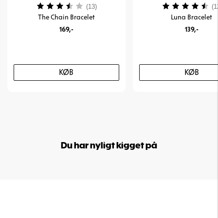
Vurdering:
3.8 ud af 5 stjerner
Vurdering:
(13)
(1
The Chain Bracelet
Luna Bracelet
169,-
139,-
KØB
KØB
Du har nyligt kigget på