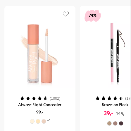
74%
Vurdering:
4.1 ud af 5 stjerner
Vurdering:
(1002)
(17
Always Right Concealer
Brows on Fleek
99,-
39,-
149,-
+
1