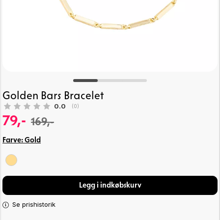
Golden Bars Bracelet
Gennemsnitlig vurdering:
0.0
(
stemmer:
0
)
79,-
169,-
Farve:
Gold
Legg i indkøbskurv
Se prishistorik