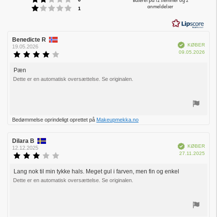
Baseret på 12 stemmer og 2
Vurdering:1 ud af 5 stjerner
anmeldelser
af
stemmer
1
5
stjerner
Forfatter
Benedicte R
Bedømmelsesdato:
Verificeret
KØBER
af
19.05.2026
Købs
09.05.2026
bedømmelsen:
Vurdering:
4.0
ud
Pæn
Tekst
af
Dette er en automatisk oversættelse. Se originalen.
til
5
bedømmelsen:
stjerner
Stem
Bedømmelse oprindeligt oprettet på
Makeupmekka.no
op
Forfatter
Dilara B
Bedømmelsesdato:
Verificeret
KØBER
af
12.12.2025
Købs
27.11.2025
bedømmelsen:
Vurdering:
3.0
ud
Lang nok til min tykke hals. Meget gul i farven, men fin og enkel
Tekst
af
Dette er en automatisk oversættelse. Se originalen.
til
5
bedømmelsen:
stjerner
Stem