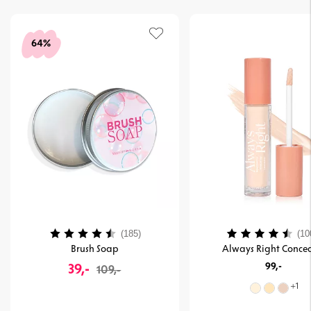
64%
Vurdering:
4.4 ud af 5 stjerner
Vurdering:
(185)
(10
Brush Soap
Always Right Concea
39,-
99,-
109,-
+
1