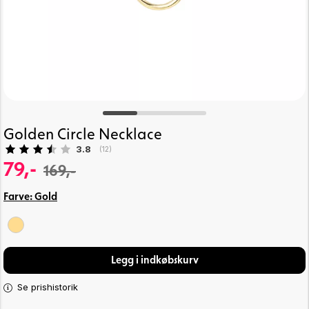
Golden Circle Necklace
Gennemsnitlig vurdering:
3.8
(
stemmer:
12
)
79,-
169,-
Farve:
Gold
Legg i indkøbskurv
Se prishistorik