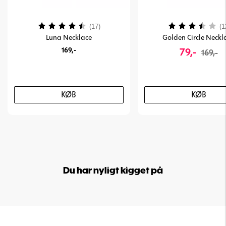
Vurdering:
4.3 ud af 5 stjerner
Vurdering:
(17)
(1
Luna Necklace
Golden Circle Neckl
169,-
79,-
169,-
KØB
KØB
Du har nyligt kigget på