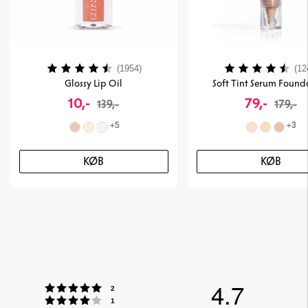
Vurdering:
4.2 ud af 5 stjerner
Vurdering:
(1954)
(12
Glossy Lip Oil
Soft Tint Serum Found
10,-
79,-
139,-
179,-
+
5
+
3
KØB
KØB
4.7
Vurdering:5 ud af 5 stjerner
stemmer
2
Vurdering:4 ud af 5 stjerner
stemmer
1