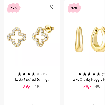
47%
47%
Vurdering:
3.6 ud af 5 stjerner
Vurdering:
(11)
(2
Lucky Me Stud Earrings
Luxe Chunky Huggie 
79,-
79,-
149,-
149,-