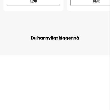
KØB
KØB
Du har nyligt kigget på