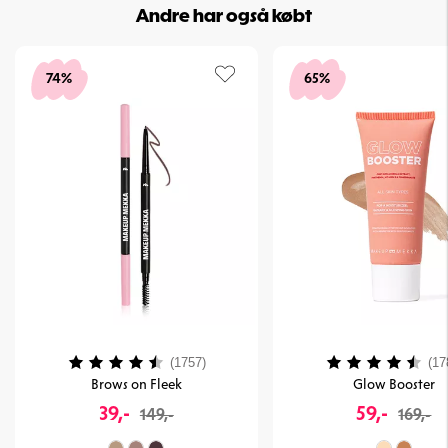
Andre har også købt
74%
65%
Vurdering:
4.1 ud af 5 stjerner
Vurdering:
(1757)
(17
Brows on Fleek
Glow Booster
39,-
59,-
149,-
169,-