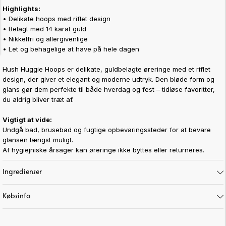
Highlights:
• Delikate hoops med riflet design
• Belagt med 14 karat guld
• Nikkelfri og allergivenlige
• Let og behagelige at have på hele dagen
Hush Huggie Hoops er delikate, guldbelagte øreringe med et riflet
design, der giver et elegant og moderne udtryk. Den bløde form og
glans gør dem perfekte til både hverdag og fest – tidløse favoritter,
du aldrig bliver træt af.
Vigtigt at vide:
Undgå bad, brusebad og fugtige opbevaringssteder for at bevare
glansen længst muligt.
Af hygiejniske årsager kan øreringe ikke byttes eller returneres.
Art. nr:
65-344
Ingredienser
Købsinfo