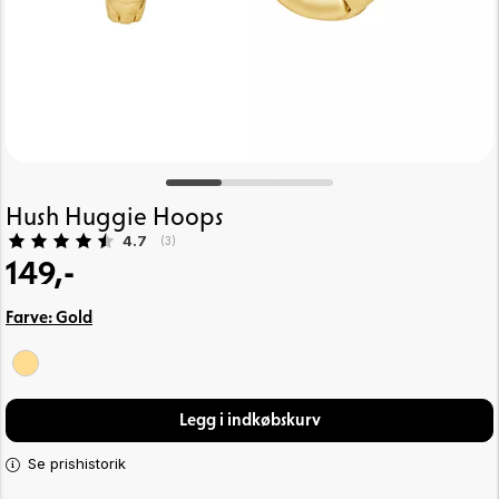
Hush Huggie Hoops
Gennemsnitlig vurdering:
4.7
(
stemmer:
3
)
149,-
Farve:
Gold
Legg i indkøbskurv
Se prishistorik