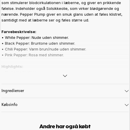
som stimulerer blodcirkulationen i læberne, og giver en prikkende
følelse. Indeholder også Solsikkeolie, som virker blødgørende og
nærende. Pepper Plump giver en smuk glans uden at føles klistret,
samtidigt med at læberne ser og føles større ud.
Farvebeskrivelse:
•
White Pepper: Nude uden shimmer.
•
Black Pepper: Bruntone uden shimmer.
•
Chili Pepper: Varm brun/nude uden shimmer.
•
Pink Pepper: Rosa med shimmer.
Highlights:
• Plumping lipgloss
• Indeholder Cayenneekstrakt og Solsikkeolie
• Giver masser af glans og en prikkende følelse på læberne
Ingredienser
Art. nr:
28-38
Købsinfo
Andre har også købt