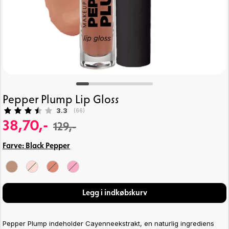
Pepper Plump Lip Gloss
Gennemsnitlig vurdering:
3.3
(
stemmer:
66
)
38,70,-
129,-
Farve:
Black Pepper
Legg i indkøbskurv
Pepper Plump indeholder Cayenneekstrakt, en naturlig ingrediens