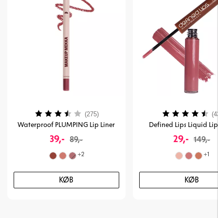
Vurdering:
3.7 ud af 5 stjerner
Vurdering:
(275)
(4
Waterproof PLUMPING Lip Liner
Defined Lips Liquid Lip
39,-
29,-
89,-
149,-
+
2
+
1
KØB
KØB