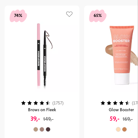
74%
65%
Vurdering:
4.1 ud af 5 stjerner
Vurdering:
(1757)
(17
Brows on Fleek
Glow Booster
39,-
59,-
149,-
169,-