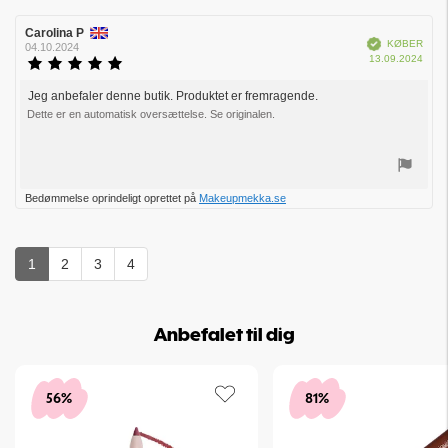
Forfatter
Carolina P
Bedømmelsesdato:
Verificeret
KØBER
af
04.10.2024
Købs
13.09.2024
bedømmelsen:
Vurdering:
5.0
ud
Jeg anbefaler denne butik. Produktet er fremragende.
Tekst
af
Dette er en automatisk oversættelse. Se originalen.
til
5
bedømmelsen:
stjerner
Stem
Bedømmelse oprindeligt oprettet på
Makeupmekka.se
op
1
2
3
4
Anbefalet til dig
56%
81%