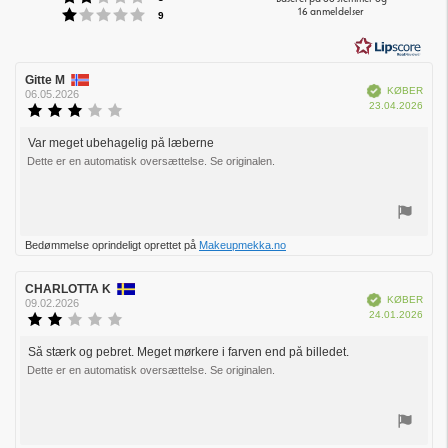
Vurdering:1 ud af 5 stjerner
16 anmeldelser
af
stemmer
9
5
stjerner
Forfatter
Gitte M
Bedømmelsesdato:
Verificeret
KØBER
af
06.05.2026
Købs
23.04.2026
bedømmelsen:
Vurdering:
3.0
ud
Var meget ubehagelig på læberne
Tekst
af
Dette er en automatisk oversættelse. Se originalen.
til
5
bedømmelsen:
stjerner
Stem
Bedømmelse oprindeligt oprettet på
Makeupmekka.no
op
Forfatter
CHARLOTTA K
Bedømmelsesdato:
Verificeret
KØBER
af
09.02.2026
Købs
24.01.2026
bedømmelsen:
Vurdering:
2.0
ud
Så stærk og pebret. Meget mørkere i farven end på billedet.
Tekst
af
Dette er en automatisk oversættelse. Se originalen.
til
5
bedømmelsen:
stjerner
Stem