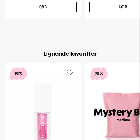
KØB
KØB
Lignende favoritter
93%
78%