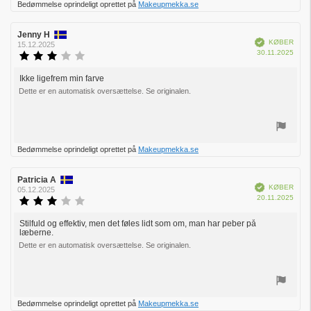
Bedømmelse oprindeligt oprettet på
Makeupmekka.se
op
Forfatter
Jenny H
Bedømmelsesdato:
Verificeret
KØBER
af
15.12.2025
Købs
30.11.2025
bedømmelsen:
Vurdering:
3.0
ud
Ikke ligefrem min farve
Tekst
af
Dette er en automatisk oversættelse. Se originalen.
til
5
bedømmelsen:
stjerner
Stem
Bedømmelse oprindeligt oprettet på
Makeupmekka.se
op
Forfatter
Patricia A
Bedømmelsesdato:
Verificeret
KØBER
af
05.12.2025
Købs
20.11.2025
bedømmelsen:
Vurdering:
3.0
ud
Stilfuld og effektiv, men det føles lidt som om, man har peber på
Tekst
læberne.
af
til
5
Dette er en automatisk oversættelse. Se originalen.
bedømmelsen:
stjerner
Stem
Bedømmelse oprindeligt oprettet på
Makeupmekka.se
op