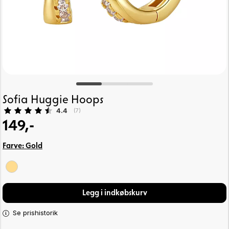
Sofia Huggie Hoops
Gennemsnitlig vurdering:
4.4
(
stemmer:
7
)
149,-
Farve:
Gold
Legg i indkøbskurv
Se prishistorik