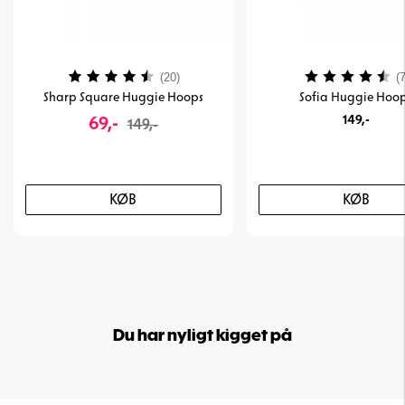
Vurdering:
4.4 ud af 5 stjerner
Vurdering:
(20)
(7
Sharp Square Huggie Hoops
Sofia Huggie Hoo
69,-
149,-
149,-
KØB
KØB
Du har nyligt kigget på