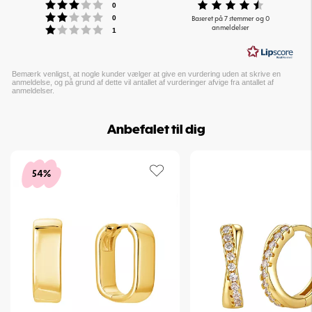
Vurdering:3 ud af 5 stjerner
Vurdering
stemmer
0
Vurdering:2 ud af 5 stjerner
ud
stemmer
Baseret på 7 stemmer og 0
0
Vurdering:1 ud af 5 stjerner
anmeldelser
af
stemmer
1
5
stjerner
Bemærk venligst, at nogle kunder vælger at give en vurdering uden at skrive en
anmeldelse, og på grund af dette vil antallet af vurderinger afvige fra antallet af
anmeldelser.
Anbefalet til dig
54%