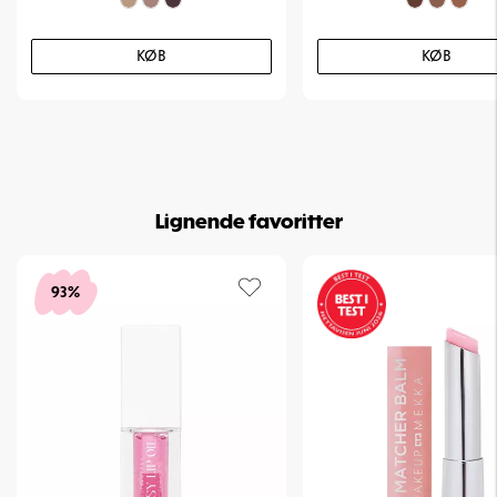
Kan jeg bruge dem sammen med andre øreringe?
Ja, de er perfekte til stacking med studs eller flere hoops.
KØB
KØB
Er det store eller små hoops?
Det er små hoops, der giver et mere diskret udtryk.
Altid toldfrit.
Art. nr:
65-363
Lignende favoritter
93%