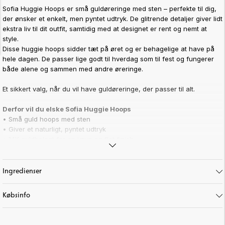
Sofia Huggie Hoops er små guldøreringe med sten – perfekte til dig,
der ønsker et enkelt, men pyntet udtryk. De glitrende detaljer giver lidt
ekstra liv til dit outfit, samtidig med at designet er rent og nemt at
style.
Disse huggie hoops sidder tæt på øret og er behagelige at have på
hele dagen. De passer lige godt til hverdag som til fest og fungerer
både alene og sammen med andre øreringe.
Et sikkert valg, når du vil have guldøreringe, der passer til alt.
Derfor vil du elske Sofia Huggie Hoops
• Små guld hoops med sten
• Giver et naturligt, pyntet udtryk
• 14K guldbelagt for en jævn og flot finish
• Lette og komfortable til daglig brug
• Passer til både hverdag og fest
• Perfekte til stacking med flere øreringe
Ingredienser
Perfekt for dig, der leder efter:
Købsinfo
• guldøreringe med sten
• små hoops til hverdagsbrug
• huggie hoops der sidder tæt på øret