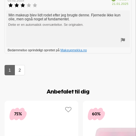
af
03.02.2025
Købs
21.01.2025
bedømmelsen:
Vurdering:
3.0
ud
Min makeup blev lidt rodet efter jeg brugte denne. Fjernede ikke kun
Tekst
olie, men også noget af fundamentet.
af
til
5
Dette er en automatisk oversættelse. Se originalen.
bedømmelsen:
stjerner
Stem
Bedømmelse oprindeligt oprettet på
Makeupmekka.no
op
1
2
Anbefalet til dig
75%
60%