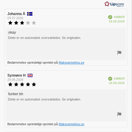
stjerner
Forfatter
Johanna Å
Bedømmelsesdato:
Verificeret
KØBER
af
03.07.2026
Købs
18.06.2026
bedømmelsen:
Vurdering:
3.0
ud
okay
Tekst
af
Dette er en automatisk oversættelse. Se originalen.
til
5
bedømmelsen:
stjerner
Stem
Bedømmelse oprindeligt oprettet på
Makeupmekka.se
op
Forfatter
Synnøve H
Bedømmelsesdato:
Verificeret
KØBER
af
29.06.2026
Købs
18.06.2026
bedømmelsen:
Vurdering:
5.0
ud
funker bh
Tekst
af
Dette er en automatisk oversættelse. Se originalen.
til
5
bedømmelsen:
stjerner
Stem
Bedømmelse oprindeligt oprettet på
Makeupmekka.no
op