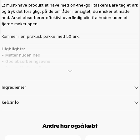
Et must-have produkt at have med on-the-go i tasken! Bare tag et ark
og tryk det forsigtigt på de områder i ansigtet, du ønsker at matte
ned. Arket absorberer effektivt overflødig olie fra huden uden at
fjerne makeuppen.
Kommer i en praktisk pakke med 50 ark.
Highlights:
• Matter huden ned
• God absorberingsevne
• Passer til alle hudtyper
• Lille og praktisk
Art. nr:
17-4
Ingredienser
Købsinfo
Andre har også købt