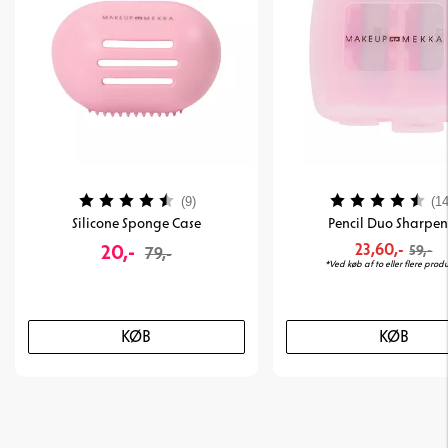
Vurdering:
4.3 ud af 5 stjerner
Vurdering:
(9)
(14
Silicone Sponge Case
Pencil Duo Sharpen
20,-
23,60,-
59,-
79,-
*Ved køb af to eller flere produ
KØB
KØB