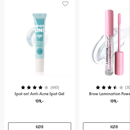
Vurdering:
4.0 ud af 5 stjerner
Vurdering:
(440)
(30
Spot on! Anti-Acne Spot Gel
Brow Lamination Powe
139,-
139,-
KØB
KØB