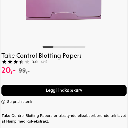
Take Control Blotting Papers
Gennemsnitlig vurdering:
3.9
(
stemmer:
34
)
20,-
99,-
Legg i indkøbskurv
Se prishistorik
Take Control Blotting Papers er ultratynde olieabsorberende ark lavet
af Hamp med Kul-ekstrakt.