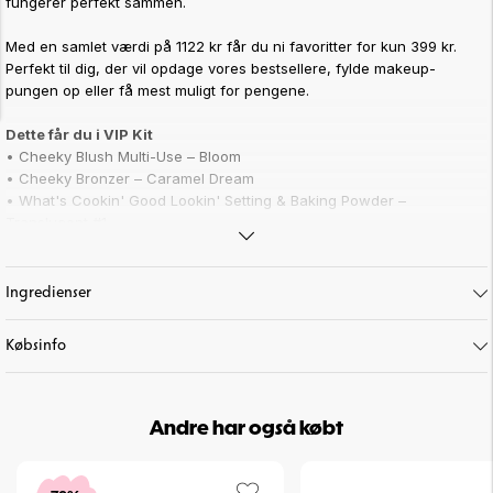
fungerer perfekt sammen.
Med en samlet værdi på 1122 kr får du ni favoritter for kun 399 kr.
Perfekt til dig, der vil opdage vores bestsellere, fylde makeup-
pungen op eller få mest muligt for pengene.
Dette får du i VIP Kit
• Cheeky Blush Multi-Use – Bloom
• Cheeky Bronzer – Caramel Dream
• What's Cookin' Good Lookin' Setting & Baking Powder –
Translucent #1
• Bombshell Lip Gloss – Desire
• Max Lash Lift Mascara – Black
• Waterproof Stay Lip Liner – Lingerie
Ingredienser
• Waterproof Smooth Eyeliner – Panther
• Brow Wow Pencil – Dark Brown
Købsinfo
Derfor kommer du til at elske VIP Kit
• Værdi på hele 1122 kr – nu kun 399 kr
• Spar over 700 kr
Andre har også købt
• Indeholder nogle af vores mest populære produkter
• Produkter til kinder, læber, bryn og vipper
• Perfekt kombination af glød, definition og holdbarhed