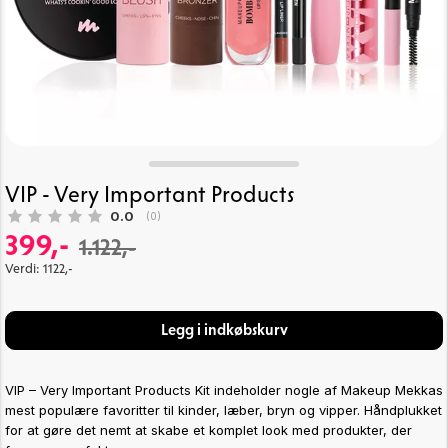
VIP - Very Important Products
Gennemsnitlig vurdering:
0.0
(
stemmer:
0
)
399,-
1.122,-
V
erdi
: 1122,-
Legg i indkøbskurv
VIP – Very Important Products Kit indeholder nogle af Makeup Mekkas
mest populære favoritter til kinder, læber, bryn og vipper. Håndplukket
for at gøre det nemt at skabe et komplet look med produkter, der