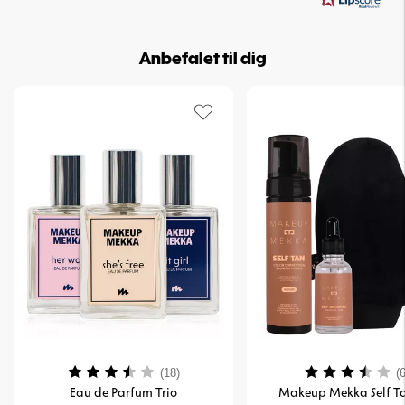
stjerner
Anbefalet til dig
Vurdering:
3.8 ud af 5 stjerner
Vurdering:
(18)
(6
Eau de Parfum Trio
Makeup Mekka Self Ta