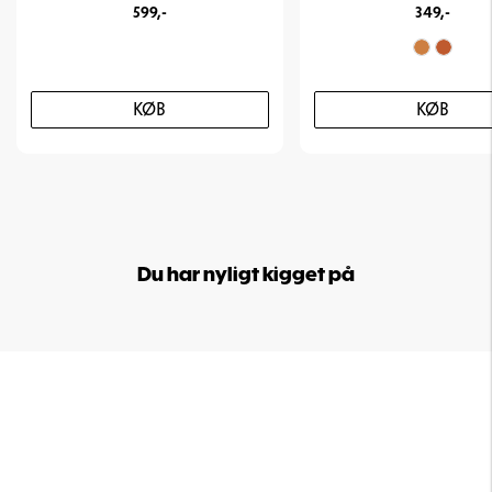
599,-
349,-
KØB
KØB
Du har nyligt kigget på