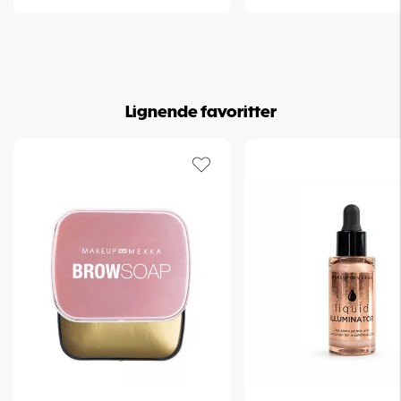
• Finde den perfekte gave til en makeup-elsker
Ofte stillede spørgsmål
Hvor meget sparer jeg?
VIP Kit har en samlet værdi på 1122 kr, men koster kun 399 kr.
Lignende favoritter
Er produkterne i full size?
Ja, kittet indeholder produkter fra Makeup Mekkas ordinære
sortiment.
Er dette et limited edition-kit?
Ja. VIP Kit er sammensat specielt til Beauty Festival og sælges så
længe lager haves.
Vegansk | Altid toldfrit hos Makeup Mekka
Art. nr:
95-633