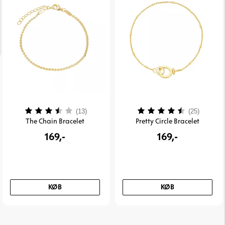
Vurdering:
3.8 ud af 5 stjerner
Vurdering:
4.6 ud 
(13)
(25)
The Chain Bracelet
Pretty Circle Bracelet
169,-
169,-
KØB
KØB