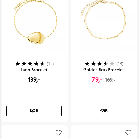
Vurdering:
4.3 ud af 5 stjerner
Vurdering:
3.9 ud 
(12)
(18)
Luna Bracelet
Golden Bars Bracelet
139,-
79,-
169,-
KØB
KØB