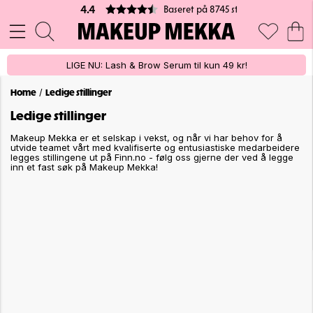
Baseret på 8745 stemmer
4.4
LIGE NU: Lash & Brow Serum til kun 49 kr!
/
Home
Ledige stillinger
Ledige stillinger
Makeup Mekka er et selskap i vekst, og når vi har behov for å
utvide teamet vårt med kvalifiserte og entusiastiske medarbeidere
legges stillingene ut på Finn.no - følg oss gjerne der ved å legge
inn et fast søk på Makeup Mekka!