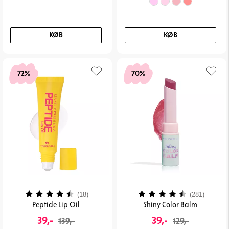
KØB
KØB
72%
70%
Vurdering:
4.1 ud af 5 stjerner
Vurdering:
4.1 ud 
(18)
(281)
Peptide Lip Oil
Shiny Color Balm
39,-
39,-
139,-
129,-