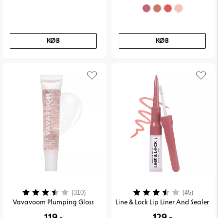
KØB
KØB
Vurdering:
3.9 ud af 5 stjerner
Vurdering:
3.1 ud 
(310)
(45)
Vavavoom Plumping Gloss
Line & Lock Lip Liner And Sealer
119,-
129,-