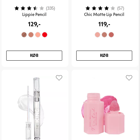
Vurdering:
3.9 ud af 5 stjerner
Vurdering:
4.0 ud 
(335)
(57)
Lippie Pencil
Chic Matte Lip Pencil
129,-
119,-
KØB
KØB