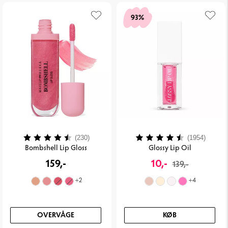
93%
Vurdering:
4.2 ud af 5 stjerner
Vurdering:
4.2 ud
(230)
(1954)
Bombshell Lip Gloss
Glossy Lip Oil
159,-
10,-
139,-
+
2
+
4
OVERVÅGE
KØB