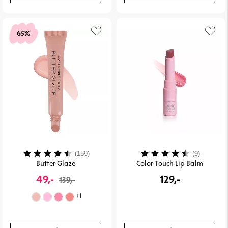
65%
Vurdering:
4.1 ud af 5 stjerner
Vurdering:
4.7 ud a
(159)
(9)
Butter Glaze
Color Touch Lip Balm
49,-
129,-
139,-
+
1