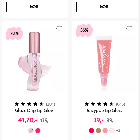
KØB
KØB
56%
70%
Vurdering:
4.3 ud af 5 stjerner
Vurdering:
4.4 ud 
(104)
(645)
Glaze Drip Lip Gloss
Juicypop Lip Gloss
41,70,-
39,-
139,-
89,-
+
3