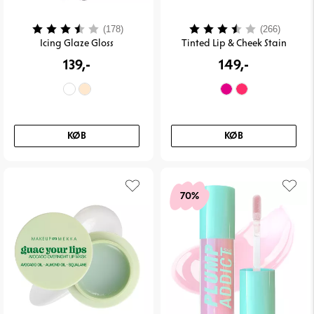
Vurdering:
3.9 ud af 5 stjerner
Vurdering:
3.5 ud 
(178)
(266)
Icing Glaze Gloss
Tinted Lip & Cheek Stain
139,-
149,-
KØB
KØB
70%