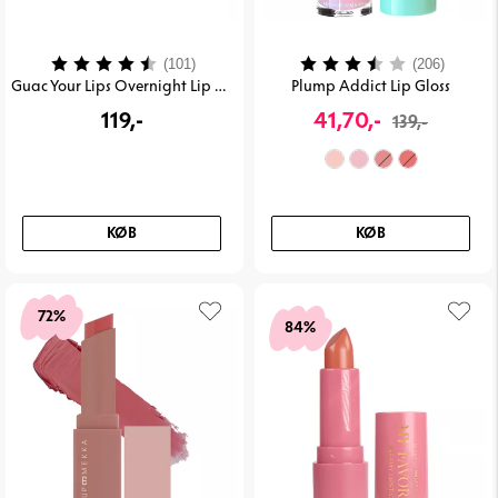
Vurdering:
4.3 ud af 5 stjerner
Vurdering:
3.9 ud 
(101)
(206)
Guac Your Lips Overnight Lip Mask
Plump Addict Lip Gloss
119,-
41,70,-
139,-
KØB
KØB
72%
84%