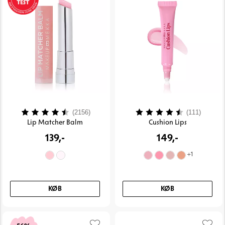
Vurdering:
4.4 ud af 5 stjerner
Vurdering:
4.1 ud 
(2156)
(111)
Lip Matcher Balm
Cushion Lips
139,-
149,-
+
1
KØB
KØB