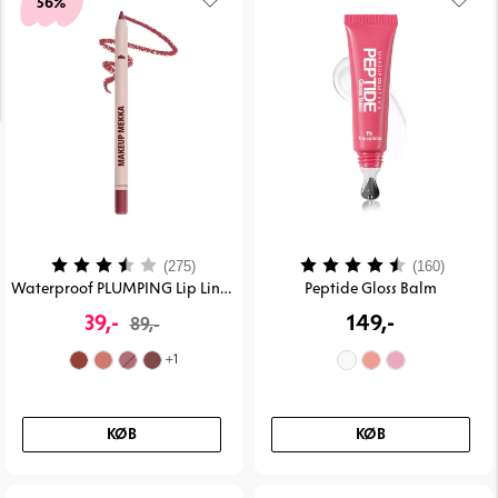
56%
Vurdering:
3.7 ud af 5 stjerner
Vurdering:
4.2 ud 
(275)
(160)
Waterproof PLUMPING Lip Liner
Peptide Gloss Balm
39,-
149,-
89,-
+
1
KØB
KØB