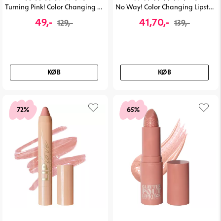
Turning Pink! Color Changing Blush & Gloss
No Way! Color Changing Lipstick
49,-
41,70,-
129,-
139,-
KØB
KØB
72%
65%