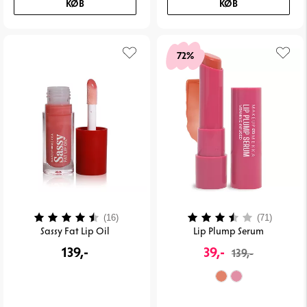
KØB
KØB
72%
Vurdering:
4.3 ud af 5 stjerner
Vurdering:
3.5 ud 
(16)
(71)
Sassy Fat Lip Oil
Lip Plump Serum
139,-
39,-
139,-