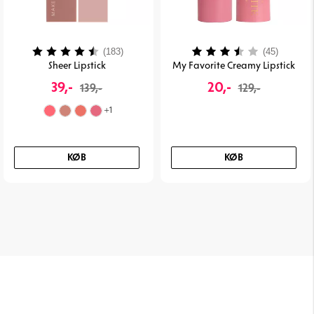
Vurdering:
4.3 ud af 5 stjerner
Vurdering:
3.7 ud 
(183)
(45)
Sheer Lipstick
My Favorite Creamy Lipstick
39,-
20,-
139,-
129,-
+
1
KØB
KØB