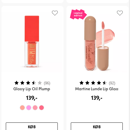
Vurdering:
3.9 ud af 5 stjerner
Vurdering:
4.4 ud 
(96)
(92)
Glossy Lip Oil Plump
Martine Lunde Lip Gloss
139,-
139,-
KØB
KØB