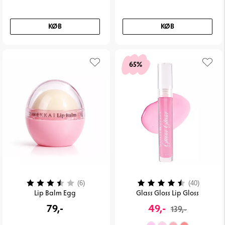
KØB
KØB
65%
Vurdering:
3.8 ud af 5 stjerner
Vurdering:
4.2 ud 
(6)
(40)
Lip Balm Egg
Glass Gloss Lip Gloss
79,-
49,-
139,-