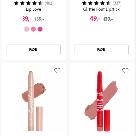
Vurdering:
4.3 ud af 5 stjerner
Vurdering:
4.1 ud 
(401)
(337)
Lip Love
Glitter Pout Lipstick
39,-
49,-
139,-
139,-
KØB
KØB