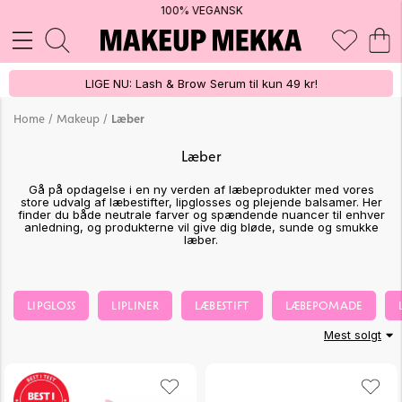
100% VEGANSK
LIGE NU: Lash & Brow Serum til kun 49 kr!
/
/
Home
Makeup
Læber
Læber
Gå på opdagelse i en ny verden af læbeprodukter med vores
store udvalg af læbestifter, lipglosses og plejende balsamer. Her
finder du både neutrale farver og spændende nuancer til enhver
anledning, og produkterne vil give dig bløde, sunde og smukke
læber.
LIPGLOSS
LIPLINER
LÆBESTIFT
LÆBEPOMADE
Mest solgt