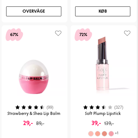
OVERVÅGE
KØB
67%
72%
Vurdering:
4.2 ud af 5 stjerner
Vurdering:
3.6 ud 
(99)
(327)
Strawberry & Shea Lip Balm
Soft Plump Lipstick
29,-
39,-
89,-
139,-
+
1