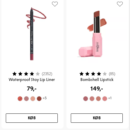
Vurdering:
4.0 ud af 5 stjerner
Vurdering:
4.0 ud 
(2352)
(85)
Waterproof Stay Lip Liner
Bombshell Lipstick
79,-
149,-
+
5
+
1
KØB
KØB