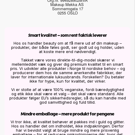
Org.nr. 994928902MVA
Makeup Mekka AS
Sommerrogata 17
0255 OSLO
Smart kvalitet – som rent faktisk leverer
Hos os handler beauty om at få mere ud af din makeup –
produkter, der både føles godt, ser godt ud og holder, uden
at koste mere end nødvendigt.
Takket være vores direkte-til-dig-model skærer vi
mellemleddet væk og giver dig premium kvalitet til en smart
pris. Vi udvikler alle produkter i Norge til nordiske behov – og
producerer dem hos de samme anerkendte fabrikker, der
laver for internationale luksusbrands. Forskellen? Du betaler
ikke for hype, kun for kvalitet, der virker.
Vi er stolte af at være 100% veganske, fordi bæredygtighed
og etik ikke skal være et valg – det skal være standard. Alle
produkter følger EU’s sikkerhedsregler, så du kan handle med
god samvittighed og fuld tillid.
Mindre emballage – mere produkt for pengene
Vi tror ikke, at kvalitet behøver at pakkes ind i guld og glitter.
Hos os handler det om indholdet, ikke indpakningen. Derfor
har vi bevidst valgt at bruge mindre og mere prisvenlig
emballage – for at reducere omkostningerne dér, hvor det