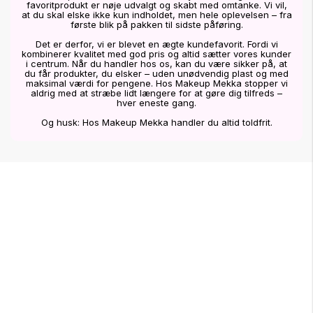
favoritprodukt er nøje udvalgt og skabt med omtanke. Vi vil,
at du skal elske ikke kun indholdet, men hele oplevelsen – fra
første blik på pakken til sidste påføring.
Det er derfor, vi er blevet en ægte kundefavorit. Fordi vi
kombinerer kvalitet med god pris og altid sætter vores kunder
i centrum. Når du handler hos os, kan du være sikker på, at
du får produkter, du elsker – uden unødvendig plast og med
maksimal værdi for pengene. Hos Makeup Mekka stopper vi
aldrig med at stræbe lidt længere for at gøre dig tilfreds –
hver eneste gang.
Og husk: Hos Makeup Mekka handler du altid toldfrit.