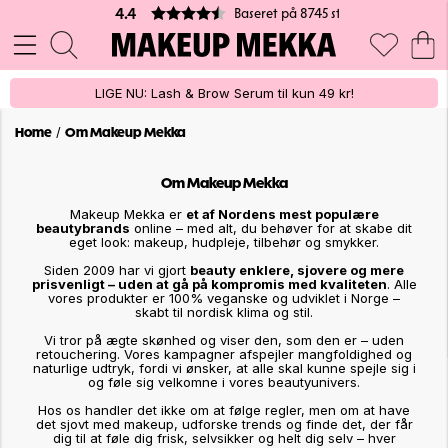
Baseret på 8745 stemmer
4.4
LIGE NU: Lash & Brow Serum til kun 49 kr!
/
Home
Om Makeup Mekka
Om Makeup Mekka
Makeup Mekka er
et af Nordens mest populære
beautybrands
online – med alt, du behøver for at skabe dit
eget look: makeup, hudpleje, tilbehør og smykker.
Siden 2009 har vi gjort
beauty enklere, sjovere og mere
prisvenligt – uden at gå på kompromis med kvaliteten
. Alle
vores produkter er 100% veganske og udviklet i Norge –
skabt til nordisk klima og stil.
Vi tror på ægte skønhed og viser den, som den er – uden
retouchering. Vores kampagner afspejler mangfoldighed og
naturlige udtryk, fordi vi ønsker, at alle skal kunne spejle sig i
og føle sig velkomne i vores beautyunivers.
Hos os handler det ikke om at følge regler, men om at have
det sjovt med makeup, udforske trends og finde det, der får
dig til at føle dig frisk, selvsikker og helt dig selv – hver