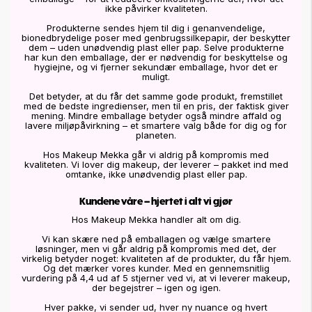
ikke påvirker kvaliteten.
Produkterne sendes hjem til dig i genanvendelige,
bionedbrydelige poser med genbrugssilkepapir, der beskytter
dem – uden unødvendig plast eller pap. Selve produkterne
har kun den emballage, der er nødvendig for beskyttelse og
hygiejne, og vi fjerner sekundær emballage, hvor det er
muligt.
Det betyder, at du får det samme gode produkt, fremstillet
med de bedste ingredienser, men til en pris, der faktisk giver
mening. Mindre emballage betyder også mindre affald og
lavere miljøpåvirkning – et smartere valg både for dig og for
planeten.
Hos Makeup Mekka går vi aldrig på kompromis med
kvaliteten. Vi lover dig makeup, der leverer – pakket ind med
omtanke, ikke unødvendig plast eller pap.
Kundene våre – hjertet i alt vi gjør
Hos Makeup Mekka handler alt om dig.
Vi kan skære ned på emballagen og vælge smartere
løsninger, men vi går aldrig på kompromis med det, der
virkelig betyder noget: kvaliteten af de produkter, du får hjem.
Og det mærker vores kunder. Med en gennemsnitlig
vurdering på 4,4 ud af 5 stjerner ved vi, at vi leverer makeup,
der begejstrer – igen og igen.
Hver pakke, vi sender ud, hver ny nuance og hvert