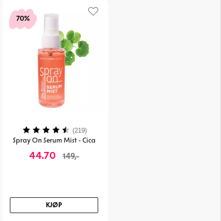
70%
Karakter:
4.1 av 5 mulige
(219)
Spray On Serum Mist - Cica
44.70
149,-
KJØP