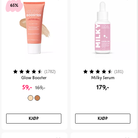
65%
Karakter:
4.2 av 5 mulige
Karakter:
4.4 av
(1782)
(181)
Glow Booster
Milky Serum
59,-
179,-
169,-
KJØP
KJØP