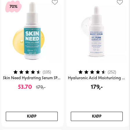
70%
Karakter:
4.1 av 5 mulige
Karakter:
4.5 av
(105)
(252)
Skin Need Hydrating Serum SPF 20
Hyaluronic Acid Moisturizing Serum
53.70
179,-
179,-
KJØP
KJØP