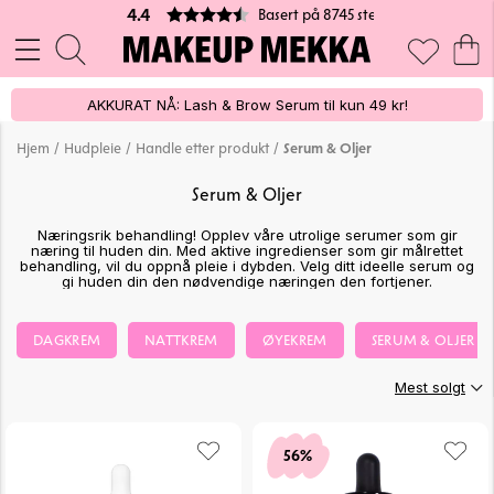
Basert på 8745 stemmer
4.4
AKKURAT NÅ: Lash & Brow Serum til kun 49 kr!
/
/
/
Hjem
Hudpleie
Handle etter produkt
Serum & Oljer
Serum & Oljer
Næringsrik behandling! Opplev våre utrolige serumer som gir
næring til huden din. Med aktive ingredienser som gir målrettet
behandling, vil du oppnå pleie i dybden. Velg ditt ideelle serum og
gi huden din den nødvendige næringen den fortjener.
DAGKREM
NATTKREM
ØYEKREM
SERUM & OLJER
Mest solgt
56%