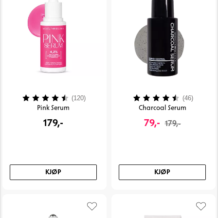
Karakter:
4.3 av 5 mulige
Karakter:
4.1 av 
(120)
(46)
Pink Serum
Charcoal Serum
179,-
79,-
179,-
KJØP
KJØP