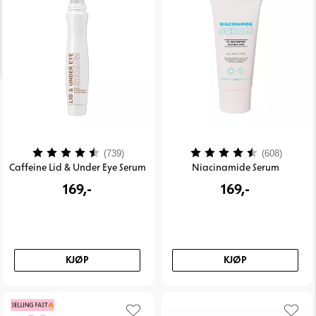
Karakter:
4.1 av 5 mulige
Karakter:
4.4 av
(739)
(608)
Caffeine Lid & Under Eye Serum
Niacinamide Serum
169,-
169,-
KJØP
KJØP