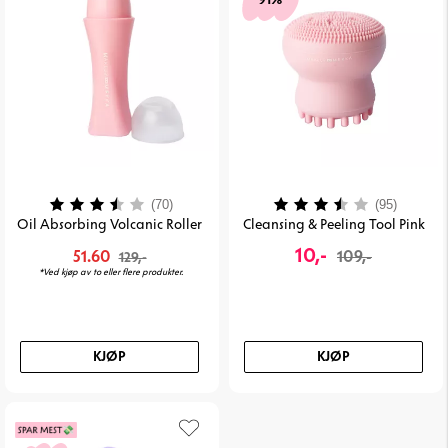
Karakter:
3.3 av 5 mulige
Karakter:
3.9 av 
(70)
(95)
Oil Absorbing Volcanic Roller
Cleansing & Peeling Tool Pink
10,-
51.60
109,-
129,-
*Ved kjøp av to eller flere produkter.
KJØP
KJØP