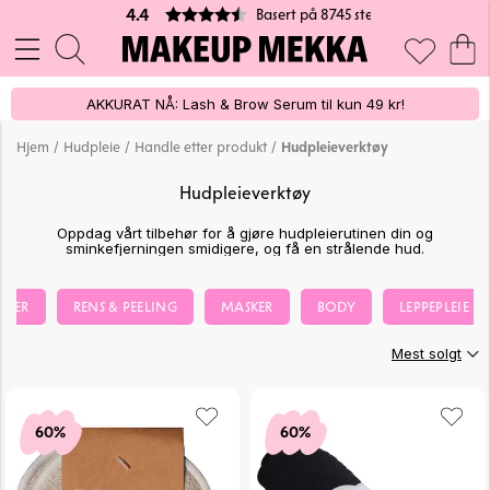
Basert på 8745 stemmer
4.4
AKKURAT NÅ: Lash & Brow Serum til kun 49 kr!
/
/
/
Hjem
Hudpleie
Handle etter produkt
Hudpleieverktøy
Hudpleieverktøy
Oppdag vårt tilbehør for å gjøre hudpleierutinen din og
sminkefjerningen smidigere, og få en strålende hud.
LJER
RENS & PEELING
MASKER
BODY
LEPPEPLEIE
Mest solgt
60%
60%