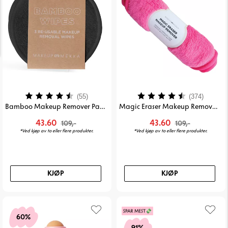
Karakter:
4.1 av 5 mulige
Karakter:
4.5 av
(55)
(374)
Bamboo Makeup Remover Pads 3pk Black
Magic Eraser Makeup Remover - Pink
43.60
43.60
109,-
109,-
*Ved kjøp av to eller flere produkter.
*Ved kjøp av to eller flere produkter.
KJØP
KJØP
60%
91%