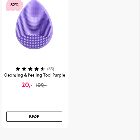
82%
Karakter:
4.2 av 5 mulige
(86)
Cleansing & Peeling Tool Purple
20,-
109,-
KJØP