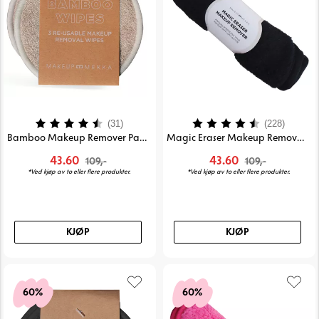
Karakter:
4.5 av 5 mulige
Karakter:
4.4 av
(31)
(228)
Bamboo Makeup Remover Pads 3pk
Magic Eraser Makeup Remover - Black
43.60
43.60
109,-
109,-
*Ved kjøp av to eller flere produkter.
*Ved kjøp av to eller flere produkter.
KJØP
KJØP
60%
60%