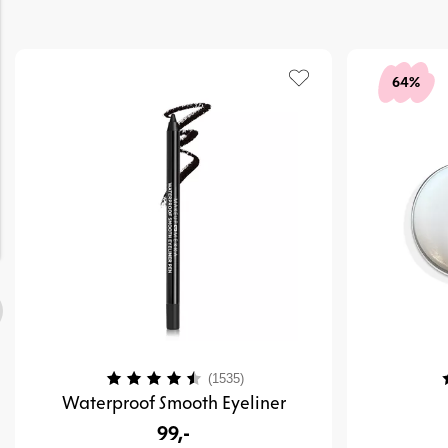
64%
Karakter:
4.1 av 5 mulige
K
(1535)
Waterproof Smooth Eyeliner
99,-