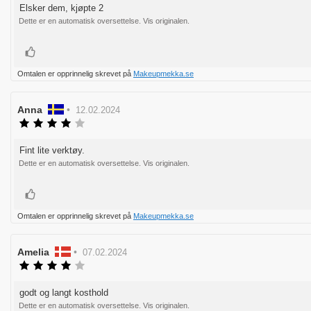
av
Elsker dem, kjøpte 2
Omtaletekst:
5
Dette er en automatisk oversettelse. Vis originalen.
mulige
Liker
Omtalen er opprinnelig skrevet på
Makeupmekka.se
Forfatter:
Anna
•
Omtaledato:
12.02.2024
Karakter:
4.0
av
Fint lite verktøy.
Omtaletekst:
5
Dette er en automatisk oversettelse. Vis originalen.
mulige
Liker
Omtalen er opprinnelig skrevet på
Makeupmekka.se
Forfatter:
Amelia
•
Omtaledato:
07.02.2024
Karakter:
4.0
av
godt og langt kosthold
Omtaletekst:
5
Dette er en automatisk oversettelse. Vis originalen.
mulige