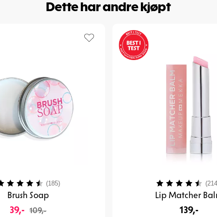
Dette har andre kjøpt
arakter:
4.4 av 5 mulige
Karakter:
(185)
(214
Brush Soap
Lip Matcher Ba
39,-
139,-
109,-