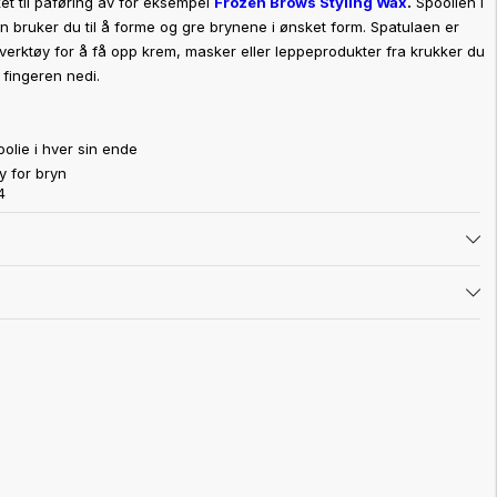
et til påføring av for eksempel
Frozen Brows Styling Wax
.
Spoolien i
 bruker du til å forme og gre brynene i ønsket form. Spatulaen er
 verktøy for å få opp krem, masker eller leppeprodukter fra krukker du
 fingeren nedi.
olie i hver sin ende
y for bryn
4