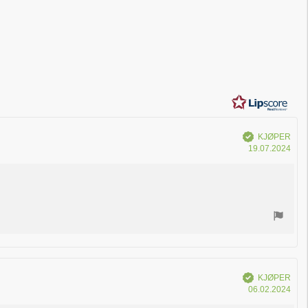
Verifisert
KJØPER
Dat
19.07.2024
for
kjøp
Verifisert
KJØPER
Dat
06.02.2024
for