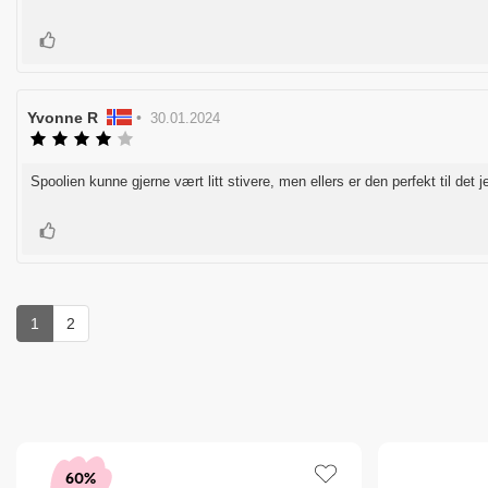
Liker
Forfatter:
Yvonne R
•
Omtaledato:
30.01.2024
Karakter:
4.0
av
Spoolien kunne gjerne vært litt stivere, men ellers er den perfekt til det je
Omtaletekst:
5
mulige
Liker
1
2
60%