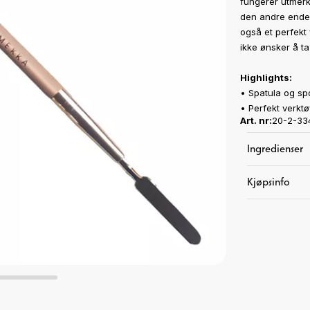
fungerer utmerk
den andre enden
også et perfekt
ikke ønsker å ta
Highlights:
• Spatula og spo
• Perfekt verktø
Art. nr:
20-2-33
Ingredienser
Kjøpsinfo