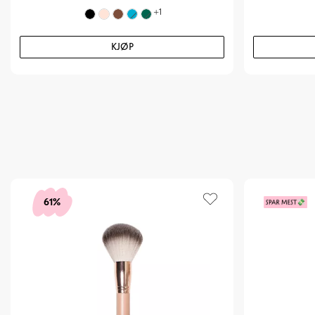
+
1
KJØP
61%