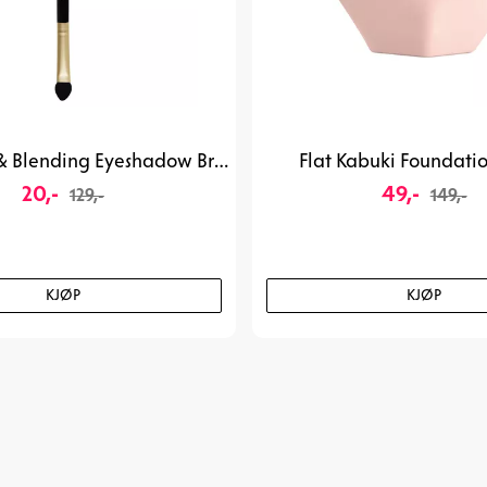
316 Sponge & Blending Eyeshadow Brush
Flat Kabuki Foundatio
20,-
49,-
129,-
149,-
KJØP
KJØP