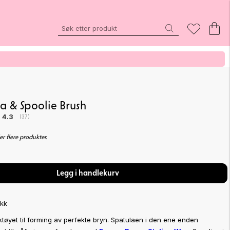
a & Spoolie Brush
Gjennomsnittskarakter:
4.3
(
stemmer:
37
)
er flere produkter.
Legg i handlekurv
ikk
ktøyet til forming av perfekte bryn. Spatulaen i den ene enden