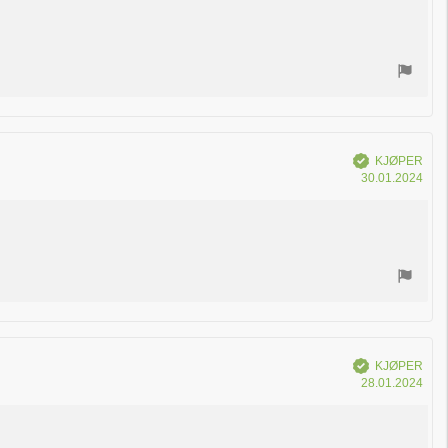
kjøp
Verifisert
KJØPER
Dat
30.01.2024
for
kjøp
Verifisert
KJØPER
Dat
28.01.2024
for
kjøp