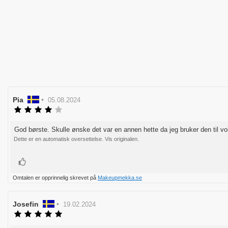
Forfatter:
Pia
•
Omtaledato:
05.08.2024
Karakter:
4.0
av
God børste. Skulle ønske det var en annen hette da jeg bruker den til vo
Omtaletekst:
5
Dette er en automatisk oversettelse. Vis originalen.
mulige
Liker
Omtalen er opprinnelig skrevet på
Makeupmekka.se
Forfatter:
Josefin
•
Omtaledato:
19.02.2024
Karakter:
5.0