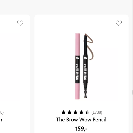
4.4 av 5 mulige
Karakter:
4.4 av 5 mulig
8)
(1738)
lm
The Brow Wow Pencil
159,-