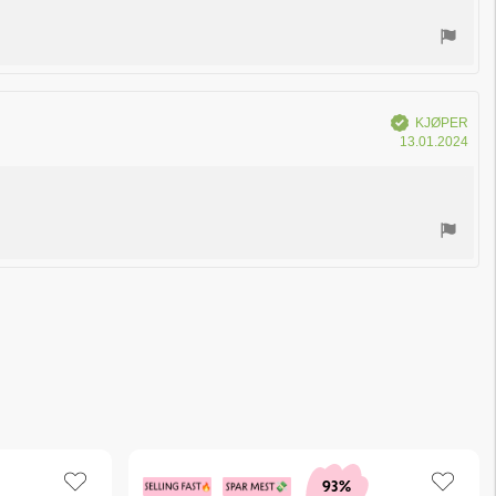
Verifisert
KJØPER
Dat
13.01.2024
for
kjøp
93%