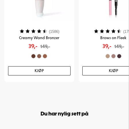
Karakter:
4.1 av 5 mulige
Karakter:
(1586)
(17
Creamy Wand Bronzer
Brows on Fleek
39,-
39,-
149,-
149,-
KJØP
KJØP
Du har nylig sett på