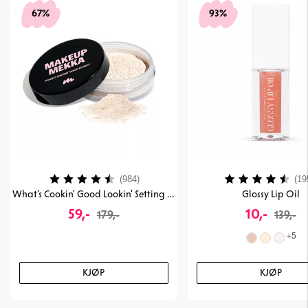
67%
93%
Karakter:
4.4 av 5 mulige
Karakter:
(984)
(19
What's Cookin' Good Lookin' Setting & Baking Powder
Glossy Lip Oil
59,-
10,-
179,-
139,-
+
5
KJØP
KJØP