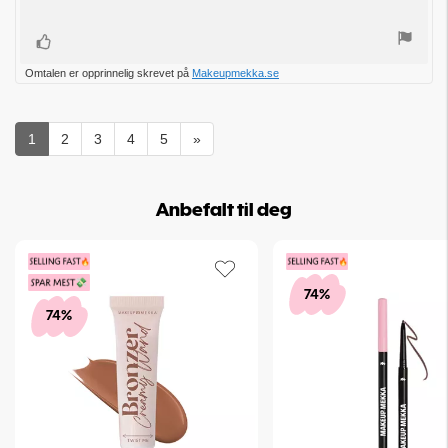
Liker
Omtalen er opprinnelig skrevet på
Makeupmekka.se
1
2
3
4
5
»
Anbefalt til deg
74%
74%