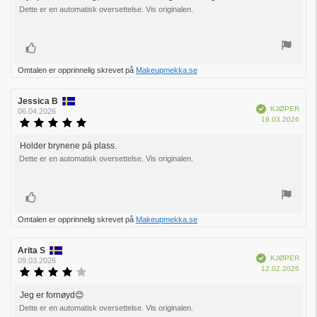
5
Dette er en automatisk oversettelse. Vis originalen.
mulige
Liker
Omtalen er opprinnelig skrevet på
Makeupmekka.se
Forfatter:
Jessica B
Omtaledato:
Verifisert
KJØPER
06.04.2026
Dato
19.03.2026
Karakter:
for
5.0
kjøp:
av
Holder brynene på plass.
Omtaletekst:
5
Dette er en automatisk oversettelse. Vis originalen.
mulige
Liker
Omtalen er opprinnelig skrevet på
Makeupmekka.se
Forfatter:
Arita S
Omtaledato:
Verifisert
KJØPER
09.03.2026
Dato
12.02.2026
Karakter:
for
4.0
kjøp:
av
Jeg er fornøyd😊
Omtaletekst:
5
Dette er en automatisk oversettelse. Vis originalen.
mulige