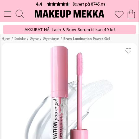
Basert på 8745 stemmer
4.4
AKKURAT NÅ: Lash & Brow Serum til kun 49 kr!
/
/
/
/
Hjem
Sminke
Øyne
Øyenbryn
Brow Lamination Power Gel