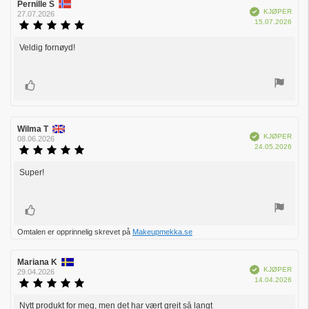
Forfatter:
Pernille S
Omtaledato:
Verifisert
KJØPER
27.07.2026
Dato
15.07.2026
Karakter:
for
5.0
kjøp:
av
Veldig fornøyd!
Omtaletekst:
5
mulige
Liker
Forfatter:
Wilma T
Omtaledato:
Verifisert
KJØPER
08.06.2026
Dato
24.05.2026
Karakter:
for
5.0
kjøp:
av
Super!
Omtaletekst:
5
mulige
Liker
Omtalen er opprinnelig skrevet på
Makeupmekka.se
Forfatter:
Mariana K
Omtaledato:
Verifisert
KJØPER
29.04.2026
Dato
14.04.2026
Karakter:
for
5.0
kjøp:
av
Nytt produkt for meg, men det har vært greit så langt
Omtaletekst: