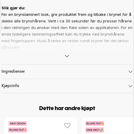
Slik gjør du:
For en brynslaminert look, gre produktet frem og tilbake i brynet for å
dekke alle brynshårene. Vent i ca 30 sekunder før du presser hårene
i den retningen du ønsker med den flate siden av applikatoren. For en
enda tydeligere lamineringseffekt kan du trykke ned brynshårene
med fingertuppen. Husk å tørke av rester rundt brynet før det tørker
på huden.
Highlights:
•
Sterk brynsgele
Ingredienser
•
Uten farge
•
Perfekt for en brynslaminert look
Art. nr:
6-11
Kjøpsinfo
Dette har andre kjøpt