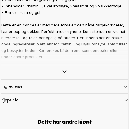
• Inneholder Vitamin E, Hyaluronsyre, Sheasmør og Solsikkefrøolje
• Finnes i rosa og gul
Dette er en concealer med flere fordeler: den både fargekorrigerer,
lysner opp og dekker. Perfekt under øynene! Konsistensen er kremet,
blender lett og føles behagelig på huden. Den inneholder en rekke
gode ingredienser, blant annet Vitamin E og Hyaluronsyre, som fukter
og beskytter huden. Kan brukes både alene som concealer eller
under andre produkter.
Inneholder gode ingredienser som:
• Vitamin E: Beskytter huden mot frie radikaler og bidrar til å styrke
hudbarrieren.
Ingredienser
• Hyaluronsyre: En fuktighetsgivende ingrediens som har en
mykgjørende og fuktighetsbevarende effekt.
Kjøpsinfo
• Sheasmør: Har en mykgjørende effekt og opprettholder hudens
elastisitet.
• Solsikkefrøolje: Rik på Omega-6, som hjelper til med å opprettholde
hudens fuktighetsbalanse.
Dette har andre kjøpt