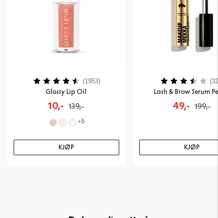
Karakter:
4.2 av 5 mulige
Karakter:
(1953)
(32
Glossy Lip Oil
Lash & Brow Serum Pe
10,-
49,-
139,-
199,-
+
5
KJØP
KJØP