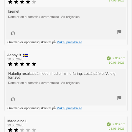
Dato
17.06.2026
Karakter:
for
4.0
kjøp:
av
kremet
Omtaletekst:
5
Dette er en automatisk oversettelse. Vis originalen.
mulige
Liker
Omtalen er opprinnelig skrevet på
Makeupmekka.se
Forfatter:
Jenny B
Omtaledato:
Verifisert
KJØPER
30.06.2026
Dato
10.06.2026
Karakter:
for
5.0
kjøp:
av
Naturlig resultat på moden hud er min erfaring. Lett å påføre. Veldig
Omtaletekst:
fornøyd.
5
mulige
Dette er en automatisk oversettelse. Vis originalen.
Liker
Omtalen er opprinnelig skrevet på
Makeupmekka.se
Forfatter:
Madeleine L
Omtaledato:
Verifisert
KJØPER
29.06.2026
Dato
08.06.2026
Karakter: