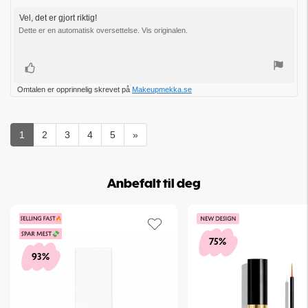
for
2.0
kjøp:
av
Vel, det er gjort riktig!
Omtaletekst:
5
Dette er en automatisk oversettelse. Vis originalen.
mulige
Liker
Omtalen er opprinnelig skrevet på
Makeupmekka.se
1
2
3
4
5
»
Anbefalt til deg
75%
93%