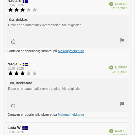
Forfatter:
Nadja S
Omtaledato:
Verifisert
KJØPER
08.07.2026
Dato
12.06.2026
Karakter:
for
3.0
kjøp:
av
Bra, dekker:
Omtaletekst:
5
Dette er en automatisk oversettelse. Vis originalen.
mulige
Liker
Omtalen er opprinnelig skrevet på
Makeupmekka.se
Forfatter:
Nadja S
Omtaledato:
Verifisert
KJØPER
08.07.2026
Dato
12.06.2026
Karakter:
for
3.0
kjøp:
av
Bra, dekkende.
Omtaletekst:
5
Dette er en automatisk oversettelse. Vis originalen.
mulige
Liker
Omtalen er opprinnelig skrevet på
Makeupmekka.se
Forfatter:
Lotta W
Omtaledato:
Verifisert
KJØPER
06.07.2026