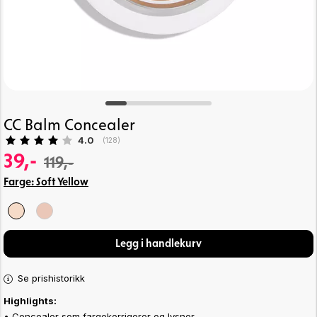
CC Balm Concealer
Gjennomsnittskarakter:
4.0
(
stemmer:
128
)
39,-
119,-
Farge:
Soft Yellow
Legg i handlekurv
Se prishistorikk
Highlights:
• Concealer som fargekorrigerer og lysner