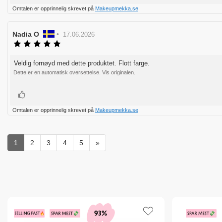
Omtalen er opprinnelig skrevet på
Makeupmekka.se
Forfatter:
Nadia O
•
Omtaledato:
17.06.2026
Karakter:
5.0
av
Veldig fornøyd med dette produktet. Flott farge.
Omtaletekst:
5
Dette er en automatisk oversettelse. Vis originalen.
mulige
Liker
Omtalen er opprinnelig skrevet på
Makeupmekka.se
1
2
3
4
5
»
93%