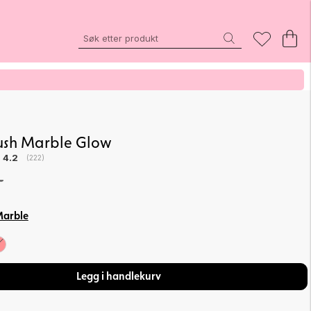
ush Marble Glow
Gjennomsnittskarakter:
4.2
(
stemmer:
222
)
-
Marble
Legg i handlekurv