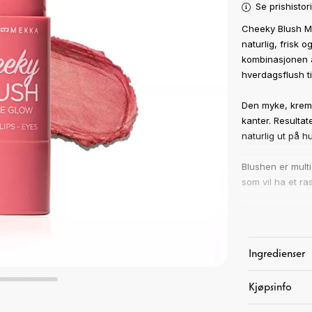
Se prishistor
Cheeky Blush Ma
naturlig, frisk
kombinasjonen av
hverdagsflush t
Den myke, kreme
kanter. Resultat
naturlig ut på h
Blushen er mult
som vil ha et ra
Derfor vil du e
• Gir en naturl
• Byggbar farge
Ingredienser
• Flere nyanser 
• Multi-use: bru
Kjøpsinfo
• Enkel å påføre
• Perfekt når du 