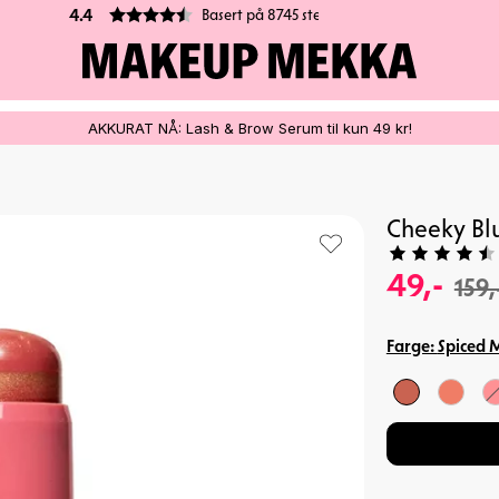
100% VEGANSK
AKKURAT NÅ: Lash & Brow Serum til kun 49 kr!
Cheeky Bl
49,-
159,
Farge:
Spiced 