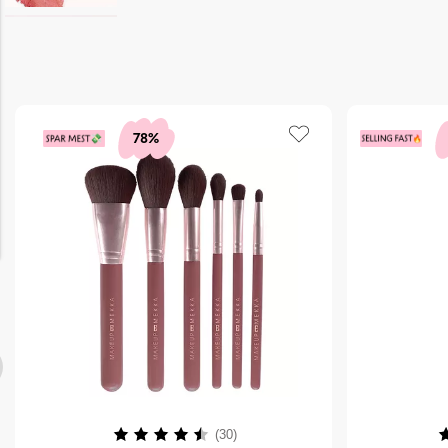
78%
Karakter:
4.3 av 5 mulige
K
(30)