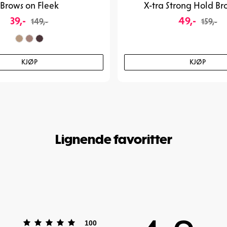
Brows on Fleek
X-tra Strong Hold Br
Tips:
Påfør litt 
39,-
49,-
149,-
159,-
bronzer for et s
Hvem passer d
Perfekt for all
KJØP
KJØP
fleksibel bruk. 
raskt, friskt lo
elsker.
Alltid tollfritt.
Art. nr:
10-67
Lignende favoritter
Karakter: 5 av 5 mulige
stemmer
100