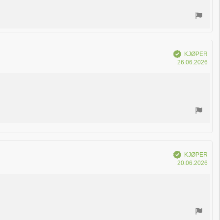
Verifisert
KJØPER
Dat
26.06.2026
for
kjøp
Verifisert
KJØPER
Dat
20.06.2026
for
kjøp