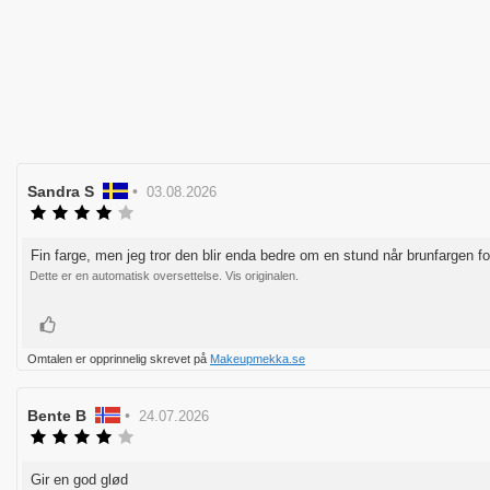
Forfatter:
Sandra S
•
Omtaledato:
03.08.2026
Karakter:
4.0
av
Fin farge, men jeg tror den blir enda bedre om en stund når brunfargen f
Omtaletekst:
5
Dette er en automatisk oversettelse. Vis originalen.
mulige
Liker
Omtalen er opprinnelig skrevet på
Makeupmekka.se
Forfatter:
Bente B
•
Omtaledato:
24.07.2026
Karakter:
4.0
av
Gir en god glød
Omtaletekst:
5