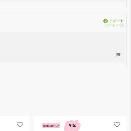
Verifisert
KJØPER
Dat
09.05.2026
for
kjøp
91%