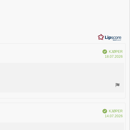
Verifisert
KJØPER
Dat
18.07.2026
for
kjøp
Verifisert
KJØPER
Dat
14.07.2026
for
kjøp