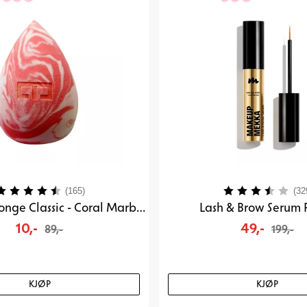
arakter:
4.2 av 5 mulige
Karakter:
(165)
(32
Blending Sponge Classic - Coral Marble
Lash & Brow Serum 
10,-
49,-
89,-
199,-
KJØP
KJØP