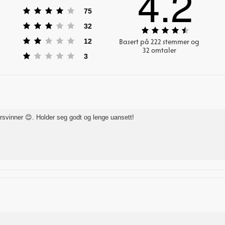
4.2
Karakter: 4 av 5 mulige
stemmer
75
Karakter: 3 av 5 mulige
stemmer
32
Karakter:
4.2
Karakter: 2 av 5 mulige
stemmer
12
Basert på 222 stemmer og
av
32 omtaler
Karakter: 1 av 5 mulige
stemmer
3
5
mulige
orsvinner 😊. Holder seg godt og lenge uansett!