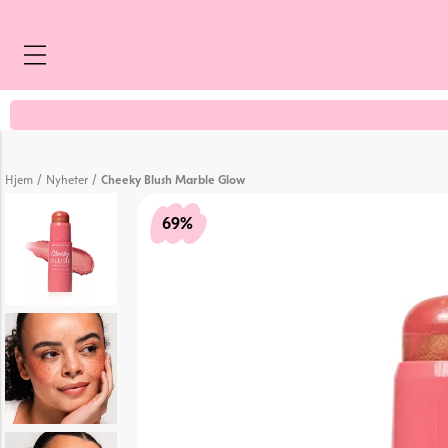
5 stemmer
/
/
Hjem
Nyheter
Cheeky Blush Marble Glow
69%