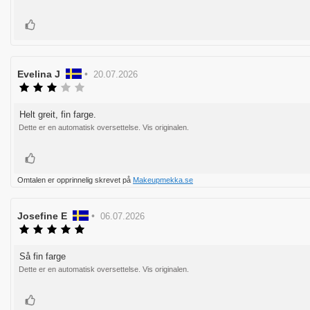
mulige
Liker
Forfatter:
Evelina J
•
Omtaledato:
20.07.2026
Karakter:
3.0
av
Helt greit, fin farge.
Omtaletekst:
5
Dette er en automatisk oversettelse. Vis originalen.
mulige
Liker
Omtalen er opprinnelig skrevet på
Makeupmekka.se
Forfatter:
Josefine E
•
Omtaledato:
06.07.2026
Karakter:
5.0
av
Så fin farge
Omtaletekst:
5
Dette er en automatisk oversettelse. Vis originalen.
mulige
Liker