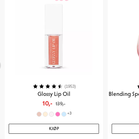
Karakter:
4.2 av 5 mulige
K
(1953)
Glossy Lip Oil
10,-
139,-
+
3
KJØP