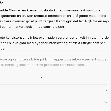
ikk
rble Glow er en kremet blush-stick med marmoreffekt som gir en
 og glødende finish. Den kremete formelen er enkel å jobbe med, mens
 flere nyanser gir et jevnt fargespill som gjør det lett å gå fra en myk
il et mer markert look – med samme blush.
te konsistensen glir lett over huden og blender enkelt inn uten harde
et er en jevn glød med byggbar intensitet og et friskt uttrykk som ser
uden.
i-use og kan brukes både på kinn, lepper og øyelokk – perfekt for deg
skt, helhetlig look med færre produkter i sminkevesken.
lske den
ig glow som ser ut som hud, ikke sminke
 som kan tilpasses både hverdags- og festlook
gir et jevnt og mykt fargeresultat
k den på kinn, lepper og øyelokk
 og blende ut – vanskelig å gjøre feil
vil ha et fresh look på kort tid