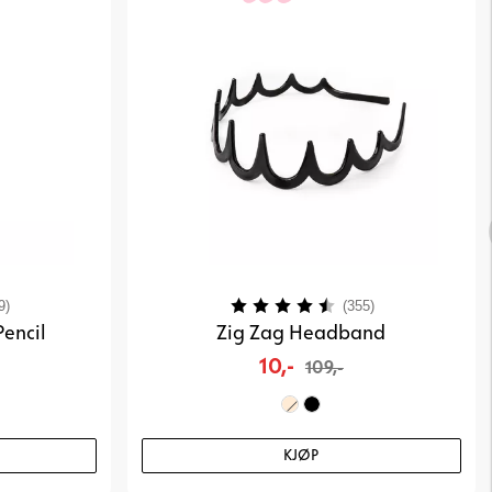
3.9 av 5 mulige
Karakter:
4.2 av 5 mulig
9)
(355)
Pencil
Zig Zag Headband
10,-
109,-
KJØP