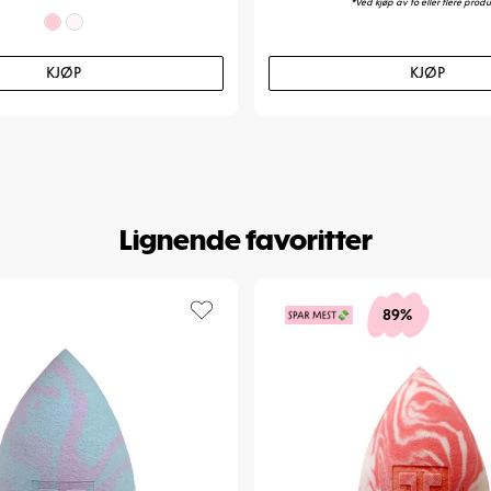
*Ved kjøp av to eller flere produ
Kan den brukes 
Ja, den fungere
KJØP
KJØP
Alltid tollfritt
Art. nr:
97-19-4
Lignende favoritter
89%