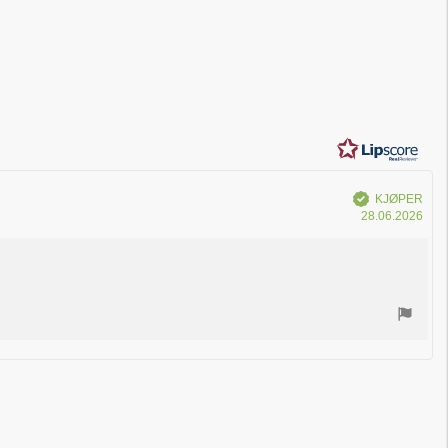
Verifisert
KJØPER
Dat
28.06.2026
for
kjøp