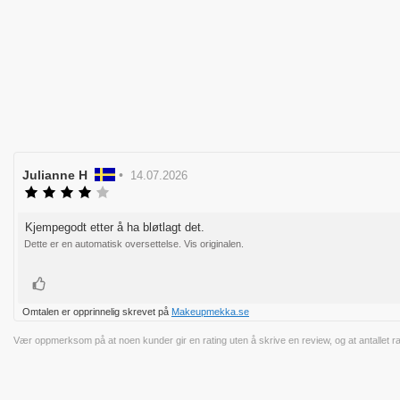
Forfatter:
Julianne H
•
Omtaledato:
14.07.2026
Karakter:
4.0
av
Kjempegodt etter å ha bløtlagt det.
Omtaletekst:
5
Dette er en automatisk oversettelse. Vis originalen.
mulige
Liker
Omtalen er opprinnelig skrevet på
Makeupmekka.se
Vær oppmerksom på at noen kunder gir en rating uten å skrive en review, og at antallet ratin