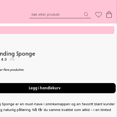
100% VEGANSK
lending Sponge
Gjennomsnittskarakter:
4.3
(
stemmer:
13
)
er flere produkter.
Legg i handlekurv
g Sponge er en must-have i sminkemappen og en favoritt blant kunder
og naturlig påføring. Nå får du samme kvalitet som alltid – i en limited