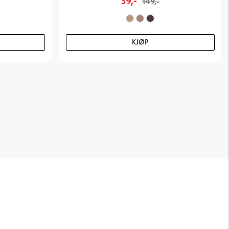
39,-
149,-
KJØP