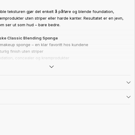
ble teksturen gjør det enkelt å påføre og blende foundation,
mprodukter uten striper eller harde kanter. Resultatet er en jevn,
som ser ut som hud – bare bedre.
elske Classic Blending Sponge
makeup sponge – en klar favoritt hos kundene
urlig finish uten striper
oundation, concealer og kremprodukter
bel tekstur som blender sømløst
de fuktig og tørr
n-farge – samme kvalitet, nytt uttrykk
g og feilfri base der produktet smelter inn i huden. Gir en “second
n synlige overganger.
 den
t før bruk og klem ut overflødig vann.
siden til presisjon rundt øyne og nese, og den runde siden til større