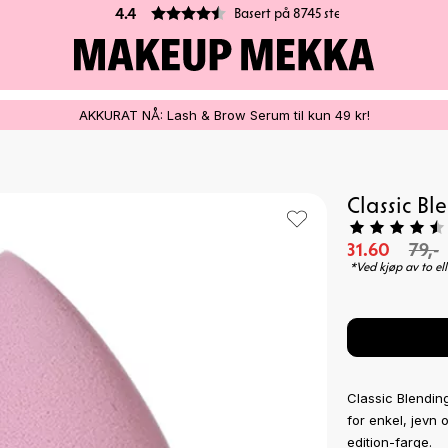
Basert på 8745 stemmer
AKKURAT NÅ: Lash & Brow Serum til kun 49 kr!
Classic B
31.60
79,-
*Ved kjøp av to ell
Classic Blendin
for enkel, jevn 
edition-farge.