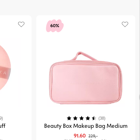
med lett dabbing for et jevnt og naturlig resultat.
n fuktig for en mer naturlig finish, eller tørr for mer dekning.
60%
en for?
g Sponge passer for deg som:
n og naturlig base
påføring av foundation og concealer
rktøy som gir et profesjonelt resultat
idig svamp som fungerer til flere produkter
blending sponge til?
å påføre og blende foundation, concealer og kremprodukter for et jevnt
4.3 av 5 mulige
Karakter:
4.3 av 5 mulige
9)
(38)
ff
Beauty Box Makeup Bag Medium
 våt eller tørr?
erer, men en fuktig svamp gir et mer naturlig resultat.
91.60
229,-