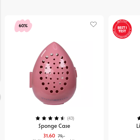
60%
Karakter:
4.3 av 5 mulige
K
(43)
Sponge Case
L
31.60
79,-