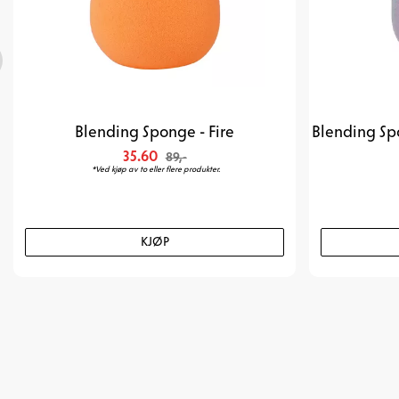
Blending Sponge - Fire
35.60
89,-
*Ved kjøp av to eller flere produkter.
KJØP