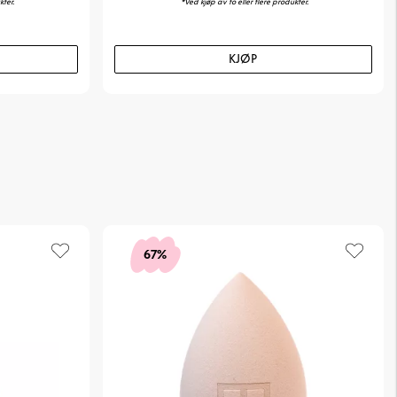
kter.
*Ved kjøp av to eller flere produkter.
til flere produkter?
r perfekt til både foundation, concealer og krembaserte produkter.
KJØP
 hos Makeup Mekka.
0
67%