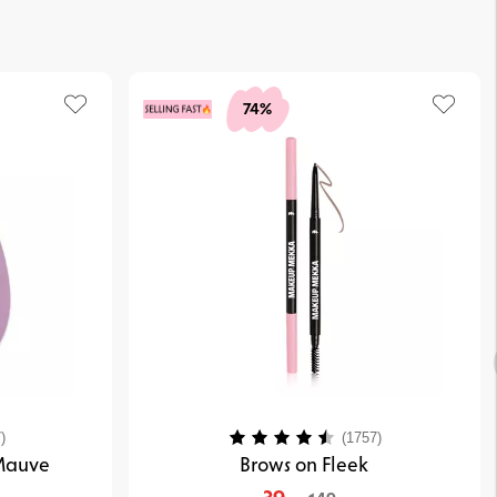
74%
4.4 av 5 mulige
Karakter:
4.1 av 5 mulig
)
(1757)
 Mauve
Brows on Fleek