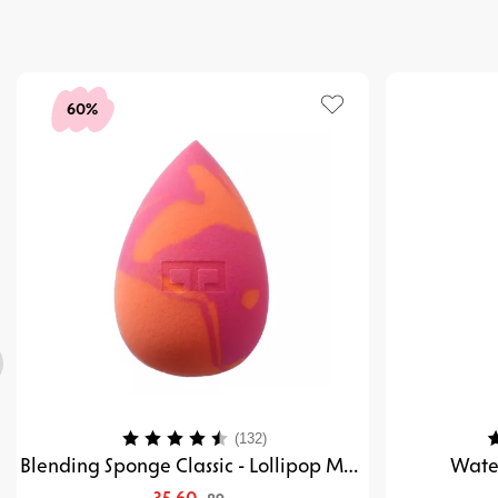
60%
Karakter:
4.3 av 5 mulige
K
(132)
Blending Sponge Classic - Lollipop Marble
Water