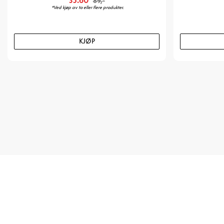
35.60
89,-
*Ved kjøp av to eller flere produkter.
KJØP