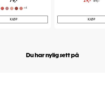
79,-
29,-
89,-
+
4
KJØP
KJØP
Du har nylig sett på