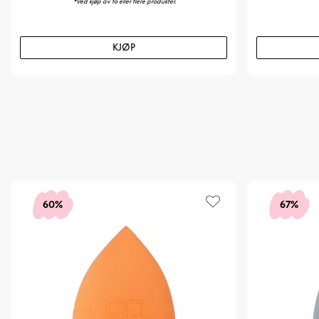
*Ved kjøp av to eller flere produkter.
KJØP
60%
67%