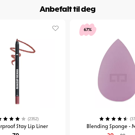
Anbefalt til deg
67%
arakter:
4.0 av 5 mulige
Karakter:
(2352)
(37
proof Stay Lip Liner
Blending Sponge -