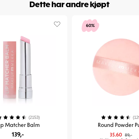
Dette har andre kjøpt
områder.
Påfør produktet 
Tips:
Bruk svampe
60%
Hvem passer d
Classic Blendin
• Ønsker en jev
• Vil ha enkel 
• Liker makeupve
• Vil ha en alls
FAQ
Hva brukes en 
Den brukes til 
resultat.
arakter:
4.4 av 5 mulige
Karakter:
(2153)
(12
ip Matcher Balm
Round Powder Pu
Skal den brukes
Begge deler fung
139,-
35.60
89,-