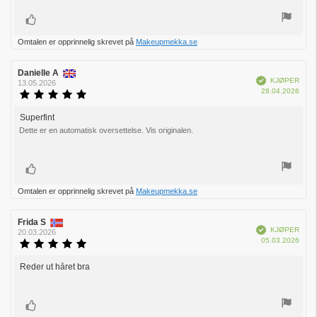
Liker
Omtalen er opprinnelig skrevet på
Makeupmekka.se
Forfatter:
Danielle A
Omtaledato:
Verifisert
KJØPER
13.05.2026
Dato
28.04.2026
Karakter:
for
5.0
kjøp:
av
Superfint
Omtaletekst:
5
Dette er en automatisk oversettelse. Vis originalen.
mulige
Liker
Omtalen er opprinnelig skrevet på
Makeupmekka.se
Forfatter:
Frida S
Omtaledato:
Verifisert
KJØPER
20.03.2026
Dato
05.03.2026
Karakter:
for
5.0
kjøp:
av
Reder ut håret bra
Omtaletekst:
5
mulige
Liker