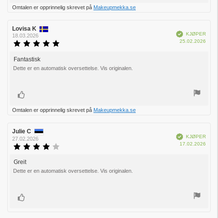
Omtalen er opprinnelig skrevet på
Makeupmekka.se
Forfatter:
Lovisa K
Omtaledato:
Verifisert
KJØPER
18.03.2026
Dato
25.02.2026
Karakter:
for
5.0
kjøp:
av
Fantastisk
Omtaletekst:
5
Dette er en automatisk oversettelse. Vis originalen.
mulige
Liker
Omtalen er opprinnelig skrevet på
Makeupmekka.se
Forfatter:
Julie C
Omtaledato:
Verifisert
KJØPER
27.02.2026
Dato
17.02.2026
Karakter:
for
4.0
kjøp:
av
Greit
Omtaletekst:
5
Dette er en automatisk oversettelse. Vis originalen.
mulige
Liker