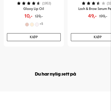
Karakter:
4.2 av 5 mulige
Karakter:
(1953)
(32
Glossy Lip Oil
Lash & Brow Serum Pe
10,-
49,-
139,-
199,-
+
5
KJØP
KJØP
Du har nylig sett på