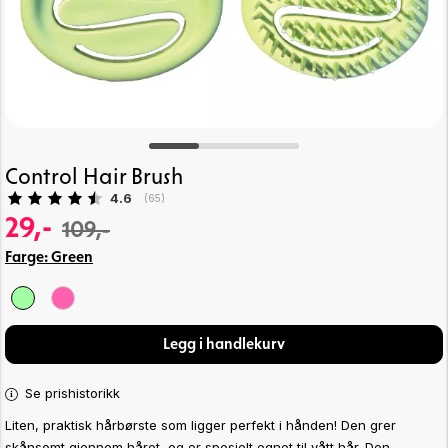
Control Hair Brush
Gjennomsnittskarakter:
4.6
(
stemmer:
65
)
29,-
109,-
Farge:
Green
Legg i handlekurv
Se prishistorikk
Liten, praktisk hårbørste som ligger perfekt i hånden! Den grer
skånsomt gjennom håret, og er spesielt egnet til vått hår. Den