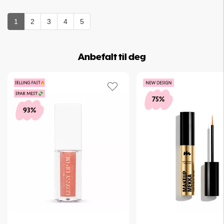
1
2
3
4
5
Anbefalt til deg
75%
93%