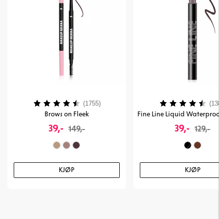
Karakter:
4.1 av 5 mulige
Karakter:
(1755)
(13
Brows on Fleek
Fine Line Liquid Waterproo
39,-
39,-
149,-
129,-
KJØP
KJØP