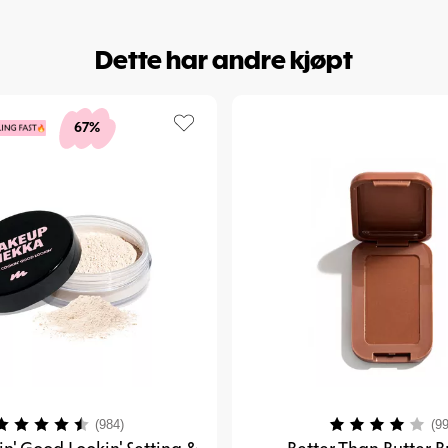
Dette har andre kjøpt
67%
arakter:
4.4 av 5 mulige
Karakter:
(984)
(99