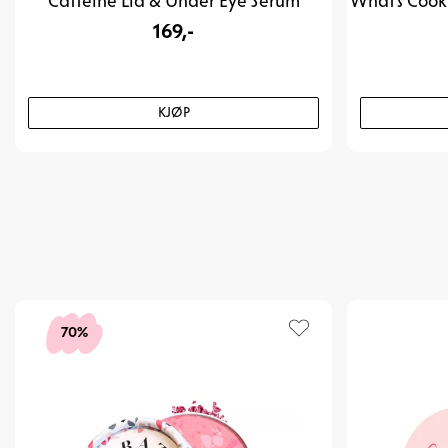
Caffeine Lid & Under Eye Serum
169,-
KJØP
70%