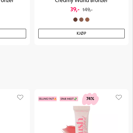
ronzer
Creamy Wand Bronzer
39,-
149,-
KJØP
74%