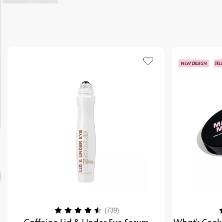
Karakter:
4.1 av 5 mulige
K
(739)