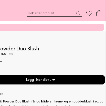
owder Duo Blush
Gjennomsnittskarakter:
4.0
(
stemmer:
86
)
-
Legg i handlekurv
ikk
 Powder Duo Blush får du både en krem- og en pudderblush i ett og