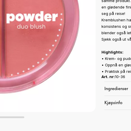
samme produkt. 
en glødende fin
seg på reise!
Kremblushen har
konsistens og s
blender også let
Sjekk også ut v
Highlights:
• Krem- og pud
• Oppnå en glød
• Praktisk på re
Art. nr:
10-36
Ingredienser
Kjøpsinfo