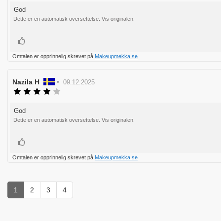
av
God
Omtaletekst:
5
Dette er en automatisk oversettelse. Vis originalen.
mulige
Liker
Omtalen er opprinnelig skrevet på
Makeupmekka.se
Forfatter:
Nazila H
•
Omtaledato:
09.12.2025
Karakter:
4.0
av
God
Omtaletekst:
5
Dette er en automatisk oversettelse. Vis originalen.
mulige
Liker
Omtalen er opprinnelig skrevet på
Makeupmekka.se
1
2
3
4