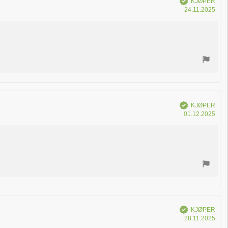
KJØPER
Dat
24.11.2025
for
kjøp
Verifisert
KJØPER
Dat
01.12.2025
for
kjøp
Verifisert
KJØPER
Dat
28.11.2025
for