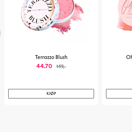
Terrazzo Blush
Oh
44.70
149,-
KJØP