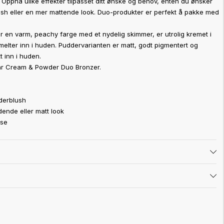
Oppnå ulike effekter tilpasset ditt ønske og behov, enten du ønsker
ish eller en mer mattende look.
Duo-produkter er perfekt å pakke med
 en varm, peachy farge med et nydelig skimmer, er utrolig kremet i
melter inn i huden. Puddervarianten er matt, godt pigmentert og
t inn i huden.
år Cream & Powder Duo Bronzer.
derblush
ende eller matt look
ise