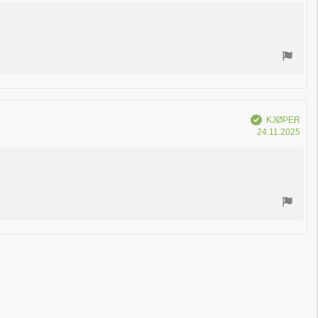
kjøp
Verifisert
KJØPER
Dat
24.11.2025
for
kjøp