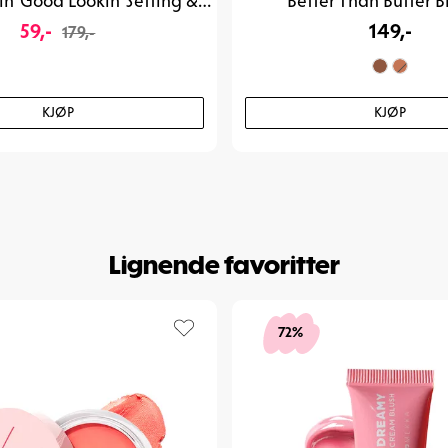
What's Cookin' Good Lookin' Setting & Baking Powder
Better Than Butter B
59,-
149,-
179,-
KJØP
KJØP
Lignende favoritter
72%