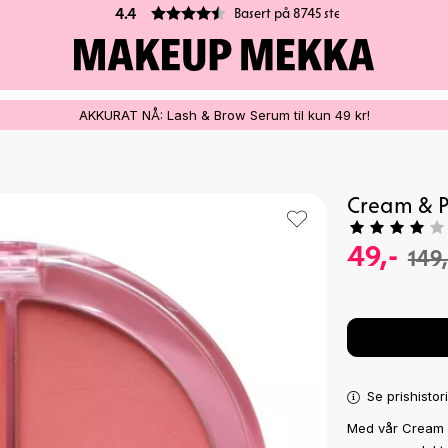
Basert på 8745 stemmer
4.4
AKKURAT NÅ: Lash & Brow Serum til kun 49 kr!
Cream & P
49,-
149,
Se prishistor
Med vår Cream &