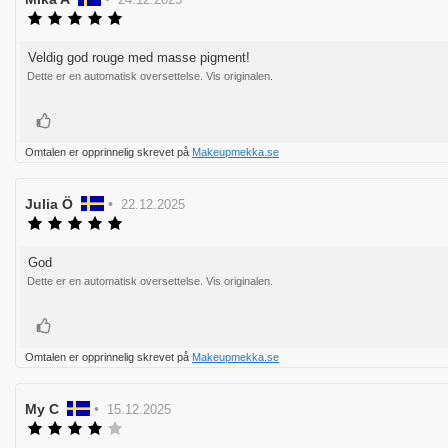
Karakter:
5.0
av
Veldig god rouge med masse pigment!
Omtaletekst:
5
Dette er en automatisk oversettelse. Vis originalen.
mulige
Liker
Omtalen er opprinnelig skrevet på
Makeupmekka.se
Forfatter:
Julia Ö
•
Omtaledato:
22.12.2025
Karakter:
5.0
av
God
Omtaletekst:
5
Dette er en automatisk oversettelse. Vis originalen.
mulige
Liker
Omtalen er opprinnelig skrevet på
Makeupmekka.se
Forfatter:
My C
•
Omtaledato:
15.12.2025
Karakter:
4.0