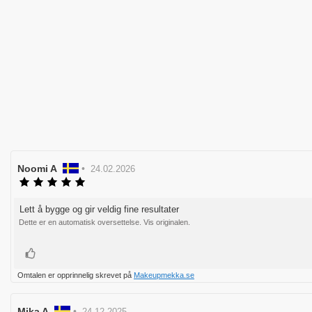
Forfatter:
Noomi A
•
Omtaledato:
24.02.2026
Karakter:
5.0
av
Lett å bygge og gir veldig fine resultater
Omtaletekst:
5
Dette er en automatisk oversettelse. Vis originalen.
mulige
Liker
Omtalen er opprinnelig skrevet på
Makeupmekka.se
Forfatter:
Mika A
•
Omtaledato:
24.12.2025