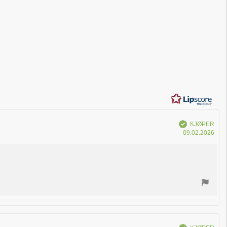
Verifisert
KJØPER
Dat
09.02.2026
for
kjøp
Verifisert