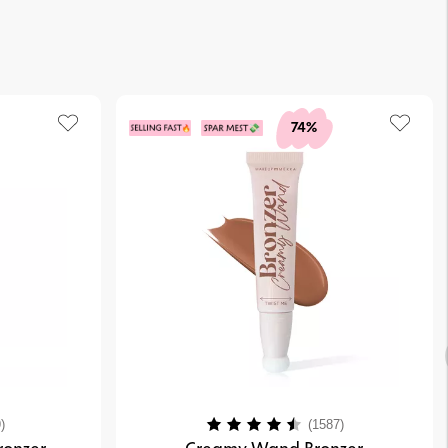
74%
4.0 av 5 mulige
Karakter:
4.1 av 5 mulig
)
(1587)