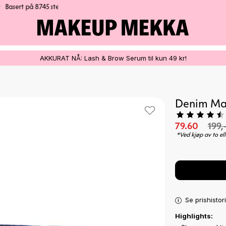
100% VEGANSK
AKKURAT NÅ: Lash & Brow Serum til kun 49 kr!
Denim Ma
79.60
199,
*Ved kjøp av to ell
Se prishistor
Highlights: