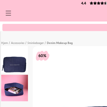
5 stemmer
/
/
/
Hjem
Accessories
Sminkebager
Denim Makeup Bag
60%