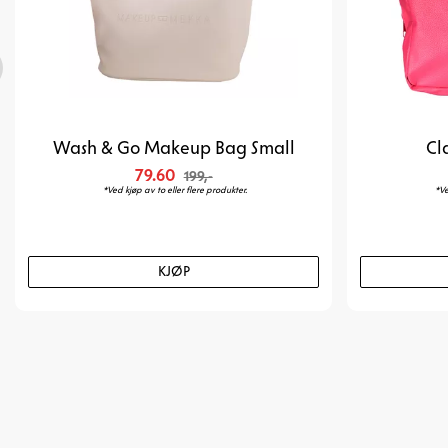
Wash & Go Makeup Bag Small
Cl
79.60
199,-
*Ved kjøp av to eller flere produkter.
*Ve
KJØP