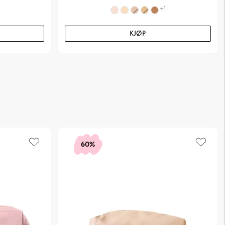
+
1
KJØP
60%