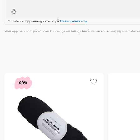
Liker
Omtalen er opprinnelig skrevet på
Makeupmekka.se
Vær oppmerksom på at noen kunder gir en rating uten å skrive en review, og at antallet ratin
60%