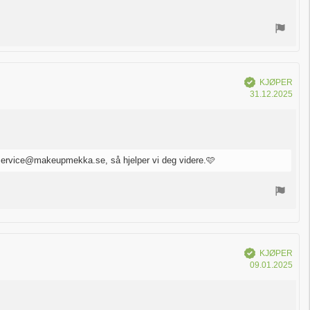
Verifisert
KJØPER
Dat
31.12.2025
for
kjøp
dservice@makeupmekka.se, så hjelper vi deg videre.🩷
Verifisert
KJØPER
Dat
09.01.2025
for
kjøp