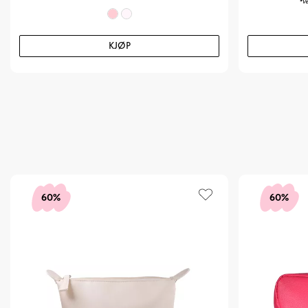
*Ve
KJØP
60%
60%