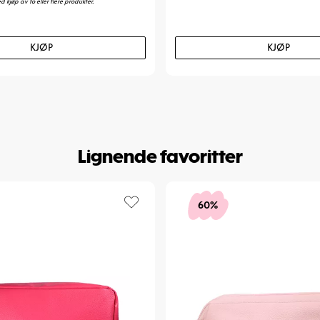
d kjøp av to eller flere produkter.
KJØP
KJØP
Lignende favoritter
60%