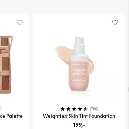
4.3 av 5 mulige
Karakter:
4.2 av 5 mulig
)
(780)
ce Palette
Weightless Skin Tint Foundation
199,-