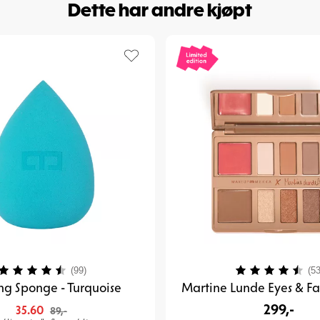
Dette har andre kjøpt
Karakter:
4.2 av 5 mulige
Karakter:
(99)
(53
ng Sponge - Turquoise
Martine Lunde Eyes & Fa
299,-
35.60
89,-