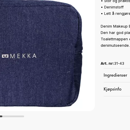
• Stor og prakti
• Denimstoff
• Lett å rengjør
Denim Makeup Bag
Den har god plas
Toalettmappen er
denimutseende. 
Art. nr:
31-43
Ingredienser
Kjøpsinfo