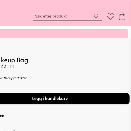
keup Bag
Gjennomsnittskarakter:
4.1
(
stemmer:
16
)
-
er flere produkter.
Legg i handlekurv
ikk