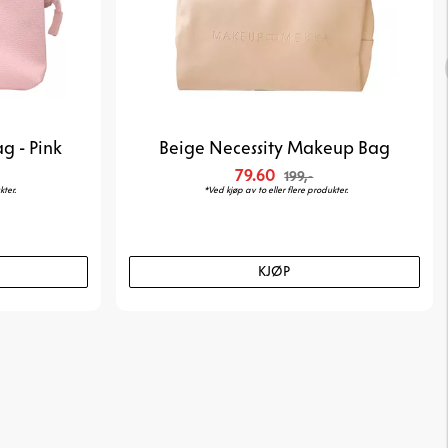
g - Pink
Beige Necessity Makeup Bag
79.60
199,-
kter.
*Ved kjøp av to eller flere produkter.
KJØP