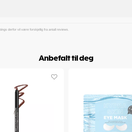
gs derfor vil være forskjellig fra antall reviews.
Anbefalt til deg