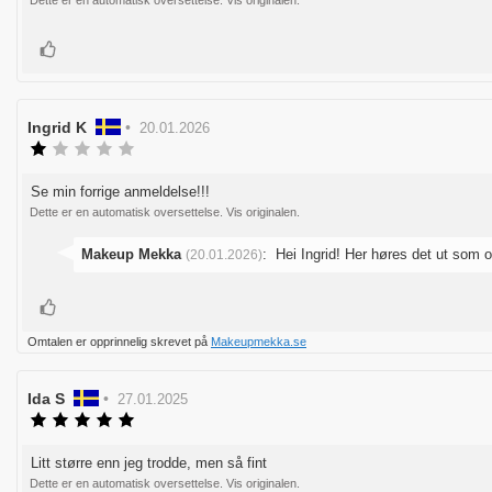
Dette er en automatisk oversettelse. Vis originalen.
mulige
Liker
Forfatter:
Ingrid K
•
Omtaledato:
20.01.2026
Karakter:
1.0
av
Se min forrige anmeldelse!!!
Omtaletekst:
5
Dette er en automatisk oversettelse. Vis originalen.
mulige
Svar
Makeup Mekka
:
Hei Ingrid! Her høres det ut som
(20.01.2026)
fra:
Liker
Omtalen er opprinnelig skrevet på
Makeupmekka.se
Forfatter:
Ida S
•
Omtaledato:
27.01.2025
Karakter:
5.0
av
Litt større enn jeg trodde, men så fint
Omtaletekst:
5
Dette er en automatisk oversettelse. Vis originalen.
mulige