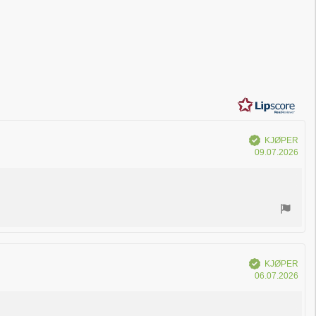
Verifisert
KJØPER
Dat
09.07.2026
for
kjøp
Verifisert
KJØPER
Dat
06.07.2026
for
kjøp