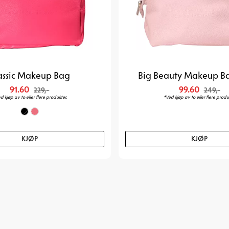
assic Makeup Bag
Big Beauty Makeup Ba
91.60
99.60
229,-
249,-
d kjøp av to eller flere produkter.
*Ved kjøp av to eller flere produ
KJØP
KJØP