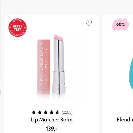
60%
Karakter:
4.4 av 5 mulige
(2153)
Lip Matcher Balm
Blendi
139,-