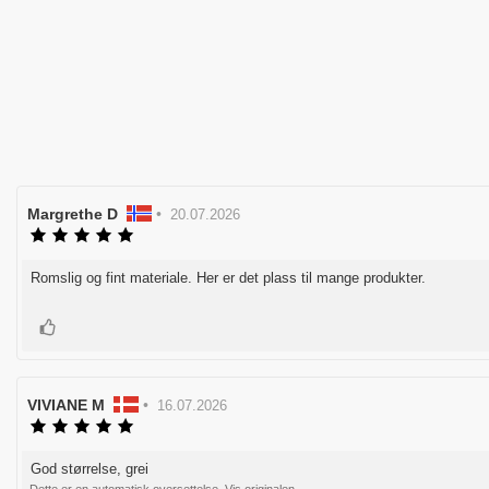
Forfatter:
Margrethe D
•
Omtaledato:
20.07.2026
Karakter:
5.0
av
Romslig og fint materiale. Her er det plass til mange produkter.
Omtaletekst:
5
mulige
Liker
Forfatter:
VIVIANE M
•
Omtaledato:
16.07.2026
Karakter:
5.0
av
God størrelse, grei
Omtaletekst:
5