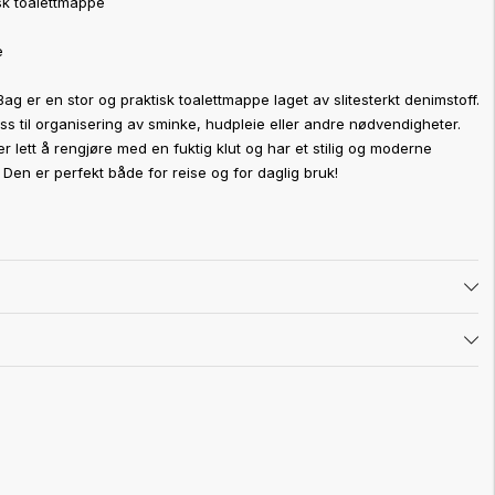
sk toalettmappe
e
 er en stor og praktisk toalettmappe laget av slitesterkt denimstoff.
s til organisering av sminke, hudpleie eller andre nødvendigheter.
 lett å rengjøre med en fuktig klut og har et stilig og moderne
Den er perfekt både for reise og for daglig bruk!