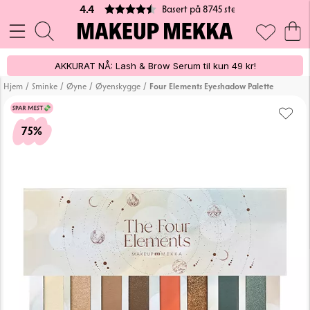
Basert på 8745 stemmer
4.4
AKKURAT NÅ: Lash & Brow Serum til kun 49 kr!
/
/
/
/
Hjem
Sminke
Øyne
Øyenskygge
Four Elements Eyeshadow Palette
75%