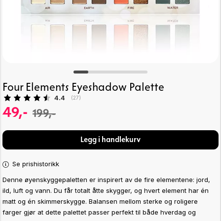
Four Elements Eyeshadow Palette
Gjennomsnittskarakter:
4.4
(
stemmer:
27
)
49,-
199,-
Legg i handlekurv
Se prishistorikk
Denne øyenskyggepaletten er inspirert av de fire elementene: jord,
ild, luft og vann. Du får totalt åtte skygger, og hvert element har én
matt og én skimmerskygge.
Balansen mellom sterke og roligere
farger gjør at dette palettet passer perfekt til både hverdag og