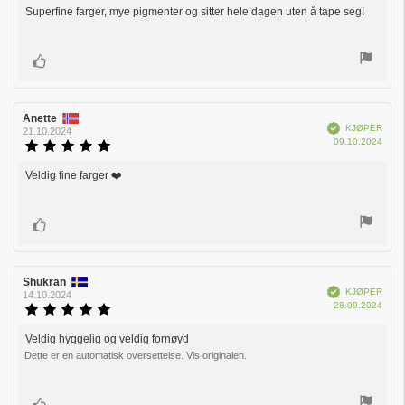
kjøp:
av
Superfine farger, mye pigmenter og sitter hele dagen uten å tape seg!
Omtaletekst:
5
mulige
Liker
Forfatter:
Anette
Omtaledato:
Verifisert
KJØPER
21.10.2024
Dato
09.10.2024
Karakter:
for
5.0
kjøp:
av
Veldig fine farger ❤️
Omtaletekst:
5
mulige
Liker
Forfatter:
Shukran
Omtaledato:
Verifisert
KJØPER
14.10.2024
Dato
28.09.2024
Karakter:
for
5.0
kjøp:
av
Veldig hyggelig og veldig fornøyd
Omtaletekst:
5
Dette er en automatisk oversettelse. Vis originalen.
mulige