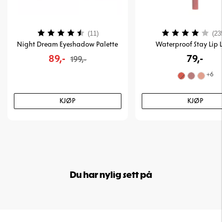
Karakter:
4.5 av 5 mulige
Karakter:
(11)
(23
Night Dream Eyeshadow Palette
Waterproof Stay Lip 
89,-
79,-
199,-
+
6
KJØP
KJØP
Du har nylig sett på