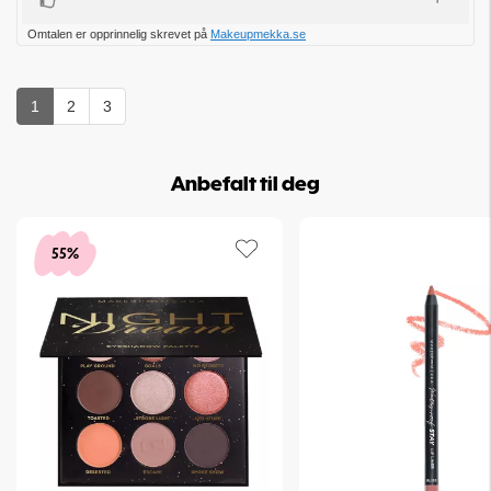
Liker
Omtalen er opprinnelig skrevet på
Makeupmekka.se
1
2
3
Anbefalt til deg
55%