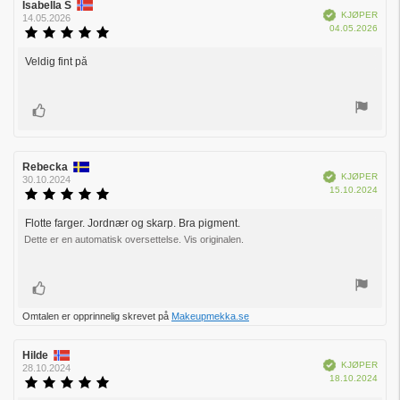
Forfatter:
Isabella S
Omtaledato:
Verifisert
KJØPER
14.05.2026
Dato
04.05.2026
Karakter:
for
5.0
kjøp:
av
Veldig fint på
Omtaletekst:
5
mulige
Liker
Forfatter:
Rebecka
Omtaledato:
Verifisert
KJØPER
30.10.2024
Dato
15.10.2024
Karakter:
for
5.0
kjøp:
av
Flotte farger. Jordnær og skarp. Bra pigment.
Omtaletekst:
5
Dette er en automatisk oversettelse. Vis originalen.
mulige
Liker
Omtalen er opprinnelig skrevet på
Makeupmekka.se
Forfatter:
Hilde
Omtaledato:
Verifisert
KJØPER
28.10.2024
Dato
18.10.2024
Karakter:
for
5.0