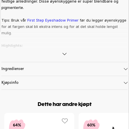
festlige anledninger. Disse øyenskyggene er super blendbare og
pigmenterte.
Tips: Bruk vår
First Step Eyeshadow Primer
før du legger øyenskygge
for at fargen skal bli ekstra intens og for at det skal holde lengst
mulig.
Highlights:
• Palett med åtte øyenskygger
• Fire matte og fire skimmer
• Pigmenterte og blendbare
Ingredienser
Art. nr:
33-8-52
Kjøpsinfo
Dette har andre kjøpt
64%
60%