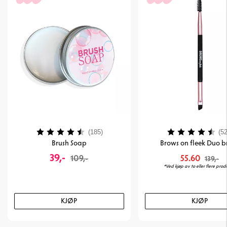
Karakter:
4.4 av 5 mulige
Karakter:
(185)
(52
Brush Soap
Brows on fleek Duo b
39,-
109,-
55.60
139,-
*Ved kjøp av to eller flere prod
KJØP
KJØP