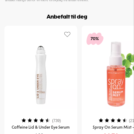
antallet ratings derfor vil være forskjellig fra antall reviews.
Anbefalt til deg
70%
Karakter:
4.1 av 5 mulige
Karakter:
(739)
(21
Caffeine Lid & Under Eye Serum
Spray On Serum Mist -