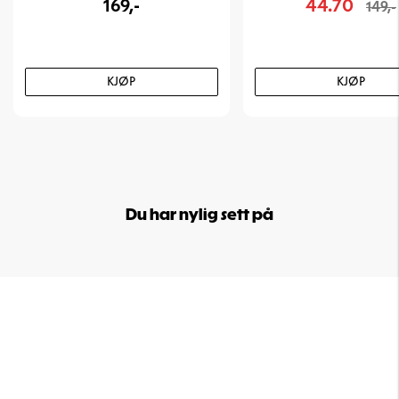
169,-
44.70
149,-
KJØP
KJØP
Du har nylig sett på