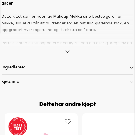
dagen.
Dette kittet samler noen av Makeup Mekka sine bestselgere i én
pakke, slik at du får alt du trenger for en naturlig glødende look, en
oppgradert hverdagsrutine og litt ekstra self care.
Perfekt enten du vil oppdatere beauty-rutinen din eller gi deg selv en
liten treat.
Verdi: 893,-
Ingredienser
Hva inneholder Self Treat Beauty Kit?
Kjøpsinfo
Makeup & glow
• Cushion Lips (Candy) – gir leppene myk farge og glossy finish
• Cheeky Blush Marble Glow (Dreamy Marble) – blush med naturlig
glød som gir kinnene liv
Dette har andre kjøpt
• On The Go Eyeshadow Palette – Trendsetter – kompakt palett med
nyanser som passer både hverdag og kveld
• Nail Polish (Ballet Dancer) – klassisk dus rosa neglelakk