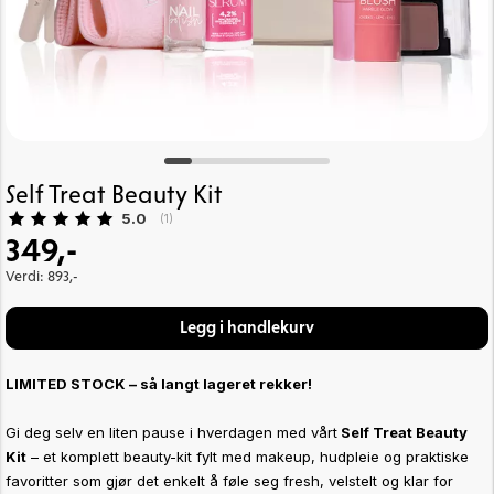
Self Treat Beauty Kit
Gjennomsnittskarakter:
5.0
(
stemmer:
1
)
349,-
Verdi: 893,-
Legg i handlekurv
LIMITED STOCK – så langt lageret rekker!
Gi deg selv en liten pause i hverdagen med vårt
Self Treat Beauty
Kit
– et komplett beauty-kit fylt med makeup, hudpleie og praktiske
favoritter som gjør det enkelt å føle seg fresh, velstelt og klar for