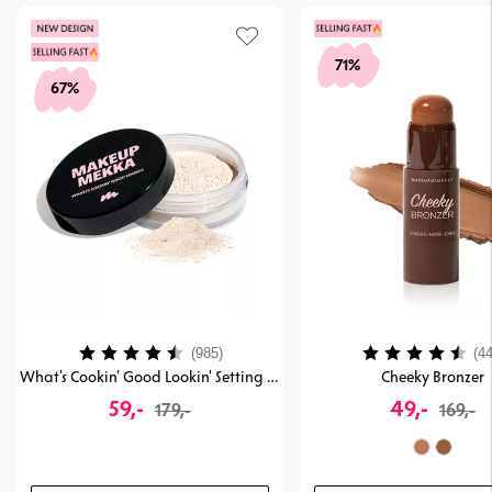
71%
67%
Karakter:
4.4 av 5 mulige
Karakter:
(985)
(44
What's Cookin' Good Lookin' Setting & Baking Powder
Cheeky Bronzer
59,-
49,-
179,-
169,-