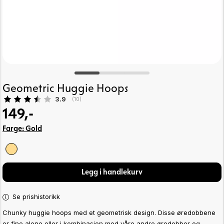
Geometric Huggie Hoops
Gjennomsnittskarakter:
3.9
(
stemmer:
10
)
149,-
Farge:
Gold
Legg i handlekurv
Se prishistorikk
Chunky huggie hoops med et geometrisk design. Disse øredobbene
er fine alene eller i kombinasjon med våre andre øredobber og