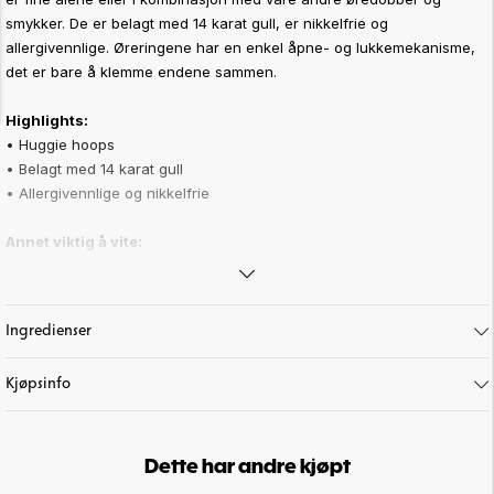
smykker. De er belagt med 14 karat gull, er nikkelfrie og
allergivennlige. Øreringene har en enkel åpne- og lukkemekanisme,
det er bare å klemme endene sammen.
Highlights:
• Huggie hoops
• Belagt med 14 karat gull
• Allergivennlige og nikkelfrie
Annet viktig å vite:
Vi anbefaler å unngå å dusje med øredobber, armbånd, charms eller
halskjeder, og å ikke oppbevare dem på badet for lengst mulig
holdbarhet. Av hygieniske årsaker kan ikke øredobber byttes eller
Ingredienser
returneres.
Art. nr:
65-280
Kjøpsinfo
Dette har andre kjøpt