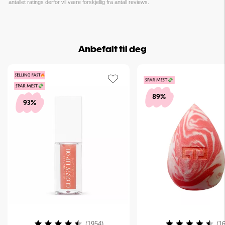
antallet ratings derfor vil være forskjellig fra antall reviews.
Anbefalt til deg
89%
93%
Karakter:
4.2 av 5 mulige
Karakter:
(1954)
(16