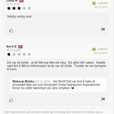
Forfatter:
Linda M
Omtaledato:
Verifisert
KJØPER
17.11.2025
Dato
06.11.2025
Karakter:
for
3.0
kjøp:
av
Veldig veldig små
Omtaletekst:
5
mulige
Liker
Forfatter:
Berit B
Omtaledato:
Verifisert
KJØPER
30.10.2025
Dato
20.10.2025
Karakter:
for
1.0
kjøp:
av
De var så småe , at de fikk jeg ikke på meg . De gikk rett i søpla . Hadde
Omtaletekst:
vært fint å fått en informasjon at de var så småe . Trodde de var beregna
5
til barn .
mulige
Svar
Makeup Mekka
:
Hei Berit! Det var trist å høre at
(03.11.2025)
fra:
produktet ikke var som forventet! Under kategorien Ingredienser
finner du alltid størrelsen på våre smykker. ❤️
Liker
Vær oppmerksom på at noen kunder gir en rating uten å skrive en review, og at