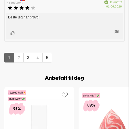
Verifisert
KJØPER
11.06.2026
Dato
01.06.2026
Karakter:
for
4.0
kjøp:
av
Beste jeg har prøvd!
Omtaletekst:
5
mulige
Liker
1
2
3
4
5
Anbefalt til deg
89%
93%