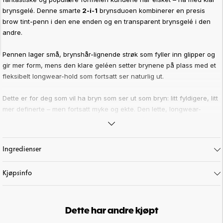
brynsgelé. Denne smarte
2-i-1
brynsduoen kombinerer en presis
brow tint-penn i den ene enden og en transparent brynsgelé i den
andre.
Pennen lager små, brynshår-lignende strøk som fyller inn glipper og
gir mer form, mens den klare geléen setter brynene på plass med et
fleksibelt longwear-hold som fortsatt ser naturlig ut.
Dette er for deg som vil ha bryn som ser ut som bryn: litt fyldigere, litt
mer definerte – men fortsatt myke og ekte. Den lette, longwear-
formelen gir en microblading-inspirert hårstrå-effekt uten at brynene
ser “tegnet” ut.
Ingredienser
Hvorfor du vil elske den:
• 2-i-1 brynsduo: Brow Tint + Clear Brow Gel
Kjøpsinfo
• Hårstrå-effekt: den ultratynne pennen gjør det lett å tegne inn
naturlige strøk der brynet er tynnere
• Microblading-inspirert definisjon: bygger form og fylde på en
naturlig måte
Dette har andre kjøpt
• Klar gelé som setter: former og holder brynene på plass, alene eller