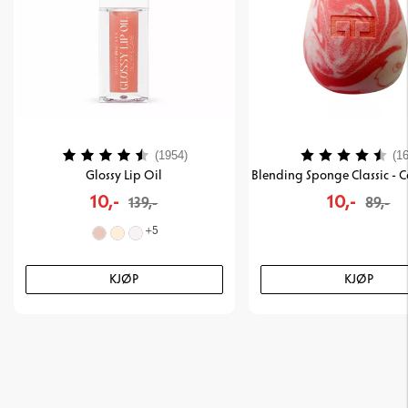
Karakter:
4.2 av 5 mulige
Karakter:
(1954)
(16
Glossy Lip Oil
10,-
10,-
139,-
89,-
+
5
KJØP
KJØP