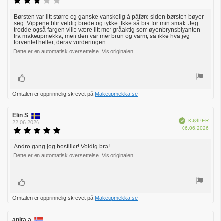
Karakter:
for
3.0
kjøp:
av
Børsten var litt større og ganske vanskelig å påføre siden børsten bøyer
Omtaletekst:
seg. Vippene blir veldig brede og tykke. Ikke så bra for min smak. Jeg
5
trodde også fargen ville være litt mer gråaktig som øyenbrynsblyanten
mulige
fra makeupmekka, men den var mer brun og varm, så ikke hva jeg
forventet heller, derav vurderingen.
Dette er en automatisk oversettelse. Vis originalen.
Liker
Omtalen er opprinnelig skrevet på
Makeupmekka.se
Forfatter:
Elin S
Omtaledato:
Verifisert
KJØPER
22.06.2026
Dato
06.06.2026
Karakter:
for
5.0
kjøp:
av
Andre gang jeg bestiller! Veldig bra!
Omtaletekst:
5
Dette er en automatisk oversettelse. Vis originalen.
mulige
Liker
Omtalen er opprinnelig skrevet på
Makeupmekka.se
Forfatter:
anita a
Omtaledato: