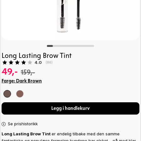
Long Lasting Brow Tint
Gjennomsnittskarakter:
4.0
(
stemmer:
86
)
49,-
159,-
Farge:
Dark Brown
Legg i handlekurv
Se prishistorikk
Long Lasting Brow Tint
er endelig tilbake med den samme
fantastiske og populære formelen kundene har elsket – nå med klar