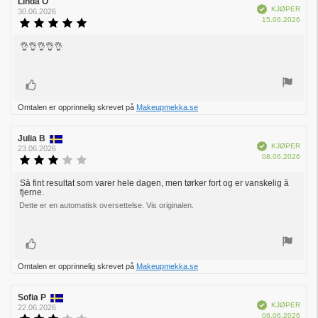
Forfatter:
Linda O
Omtaledato:
Verifisert
KJØPER
30.06.2026
Dato
15.06.2026
Karakter:
for
5.0
kjøp:
av
👌👌👌👌👌
Omtaletekst:
5
mulige
Liker
Omtalen er opprinnelig skrevet på
Makeupmekka.se
Forfatter:
Julia B
Omtaledato:
Verifisert
KJØPER
23.06.2026
Dato
08.06.2026
Karakter:
for
3.0
kjøp:
av
Så fint resultat som varer hele dagen, men tørker fort og er vanskelig å
Omtaletekst:
fjerne.
5
mulige
Dette er en automatisk oversettelse. Vis originalen.
Liker
Omtalen er opprinnelig skrevet på
Makeupmekka.se
Forfatter:
Sofia P
Omtaledato:
Verifisert
KJØPER
22.06.2026
Dato
06.06.2026