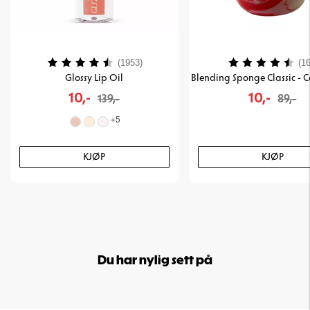
Karakter:
4.2 av 5 mulige
Karakter:
(1953)
(16
Glossy Lip Oil
10,-
10,-
139,-
89,-
+
5
KJØP
KJØP
Du har nylig sett på