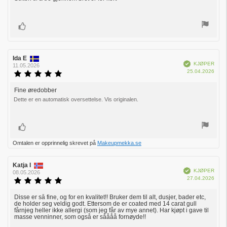
5
mulige
Liker
Forfatter:
Ida E
Omtaledato:
Verifisert
KJØPER
11.05.2026
Dato
25.04.2026
Karakter:
for
5.0
kjøp:
av
Fine øredobber
Omtaletekst:
5
Dette er en automatisk oversettelse. Vis originalen.
mulige
Liker
Omtalen er opprinnelig skrevet på
Makeupmekka.se
Forfatter:
Katja I
Omtaledato:
Verifisert
KJØPER
08.05.2026
Dato
27.04.2026
Karakter:
for
5.0
kjøp:
av
Disse er så fine, og for en kvalitet!! Bruker dem til alt, dusjer, bader etc,
Omtaletekst:
de holder seg veldig godt. Ettersom de er coated med 14 carat gull
5
fårnjeg heller ikke allergi (som jeg får av mye annet). Har kjøpt i gave til
mulige
masse venninner, som også er såååå fornøyde!!