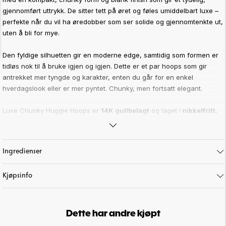
gjennomført uttrykk. De sitter tett på øret og føles umiddelbart luxe –
perfekte når du vil ha øredobber som ser solide og gjennomtenkte ut,
uten å bli for mye.
Den fyldige silhuetten gir en moderne edge, samtidig som formen er
tidløs nok til å bruke igjen og igjen. Dette er et par hoops som gir
antrekket mer tyngde og karakter, enten du går for en enkel
hverdagslook eller er mer pyntet. Chunky, men fortsatt elegant.
Luxe Chunky Huggie Hoops er
14K gullbelagt
og laget i
nikkelfritt
,
allergivennlig
metall. De føles behagelige på øret og er designet for
å kunne brukes ofte – et kvalitetspar du kommer til å ha fast i
smykkeskrinet. Hvis du vil investere i ett par gullhoops som faktisk gir
Ingredienser
den eksklusive følelsen, er dette et sikkert valg.
Kjøpsinfo
Hvorfor du vil elske Luxe Chunky Huggie Hoops
• Chunky huggie-hoops med eksklusiv og moderne silhuett
• 14K gullfinish med blank, luksuriøs overflate
• Nikkelfrie og allergivennlige – trygge for sensitiv hud
Dette har andre kjøpt
• Sitter tett og pent på øret