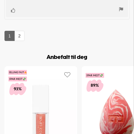
Liker
1
2
Anbefalt til deg
89%
93%