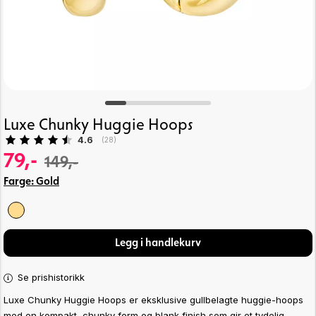
Luxe Chunky Huggie Hoops
Gjennomsnittskarakter:
4.6
(
stemmer:
28
)
79,-
149,-
Farge:
Gold
Legg i handlekurv
Se prishistorikk
Luxe Chunky Huggie Hoops er eksklusive gullbelagte huggie-hoops
med en kompakt, chunky form og blank finish som gir et tydelig,