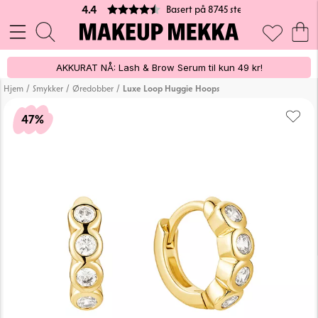
Basert på 8745 stemmer
4.4
AKKURAT NÅ: Lash & Brow Serum til kun 49 kr!
/
/
/
Hjem
Smykker
Øredobber
Luxe Loop Huggie Hoops
47%