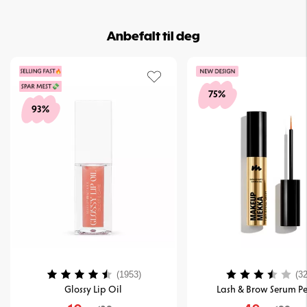
Anbefalt til deg
75%
93%
Karakter:
4.2 av 5 mulige
Karakter:
(1953)
(32
Glossy Lip Oil
Lash & Brow Serum Pe