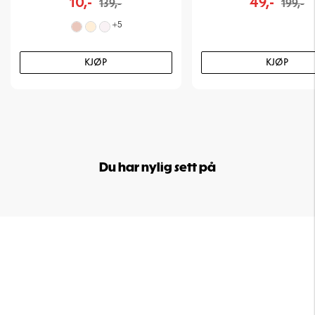
10,-
49,-
139,-
199,-
+
5
KJØP
KJØP
Du har nylig sett på