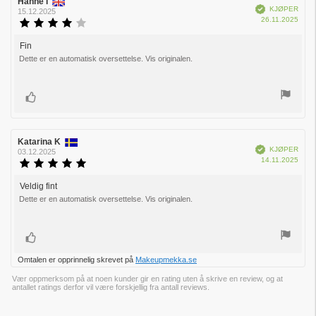
Forfatter:
Hanne I
Omtaledato:
Verifisert
KJØPER
15.12.2025
Dato
26.11.2025
Karakter:
for
4.0
kjøp:
av
Fin
Omtaletekst:
5
Dette er en automatisk oversettelse. Vis originalen.
mulige
Liker
Forfatter:
Katarina K
Omtaledato:
Verifisert
KJØPER
03.12.2025
Dato
14.11.2025
Karakter:
for
5.0
kjøp:
av
Veldig fint
Omtaletekst:
5
Dette er en automatisk oversettelse. Vis originalen.
mulige
Liker
Omtalen er opprinnelig skrevet på
Makeupmekka.se
Vær oppmerksom på at noen kunder gir en rating uten å skrive en review, og at
antallet ratings derfor vil være forskjellig fra antall reviews.