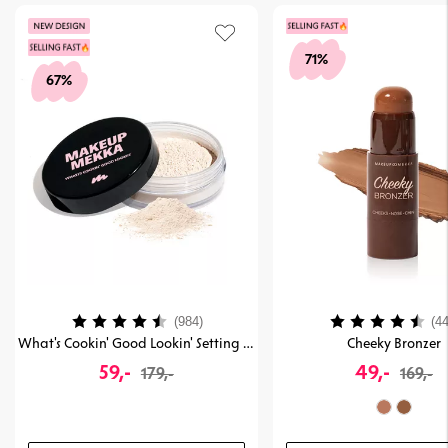
71%
67%
Karakter:
4.4 av 5 mulige
Karakter:
(984)
(44
What's Cookin' Good Lookin' Setting & Baking Powder
Cheeky Bronzer
59,-
49,-
179,-
169,-