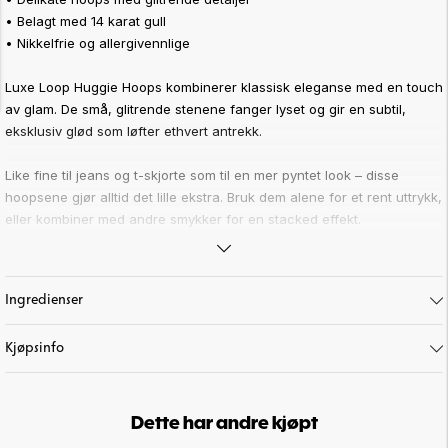
• Belagt med 14 karat gull
• Nikkelfrie og allergivennlige
Luxe Loop Huggie Hoops kombinerer klassisk eleganse med en touch
av glam. De små, glitrende stenene fanger lyset og gir en subtil,
eksklusiv glød som løfter ethvert antrekk.
Like fine til jeans og t-skjorte som til en mer pyntet look – disse
hoopsene gjør alltid det lille ekstra. Bruk dem alene for et rent uttrykk,
eller kombiner med andre smykker for en stacked effekt.
Annet viktig å vite:
Vi anbefaler å unngå dusj, bading og oppbevaring av øredobbene på
Ingredienser
fuktige steder for å bevare glansen lengst mulig.
Av hygieniske årsaker kan øredobber ikke byttes eller returneres.
Art. nr:
65-345
Kjøpsinfo
Dette har andre kjøpt