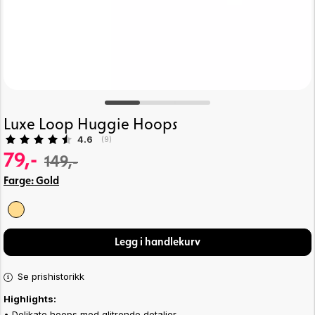
Luxe Loop Huggie Hoops
Gjennomsnittskarakter:
4.6
(
stemmer:
9
)
79,-
149,-
Farge:
Gold
Legg i handlekurv
Se prishistorikk
Highlights:
• Delikate hoops med glitrende detaljer