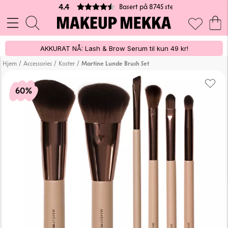
100% VEGANSK
45 stemmer
AKKURAT NÅ: Lash & Brow Serum til kun 49 kr!
/
/
/
Hjem
Accessories
Koster
Martine Lunde Brush Set
60%