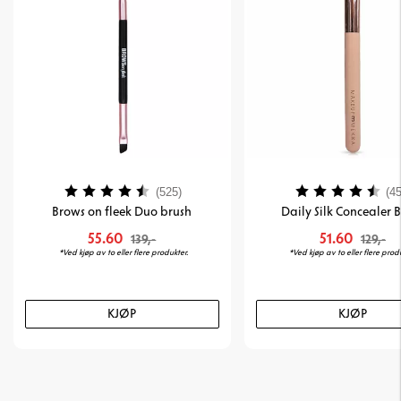
Karakter:
4.3 av 5 mulige
Karakter:
(525)
(45
Brows on fleek Duo brush
Daily Silk Concealer 
55.60
51.60
139,-
129,-
*Ved kjøp av to eller flere produkter.
*Ved kjøp av to eller flere prod
KJØP
KJØP