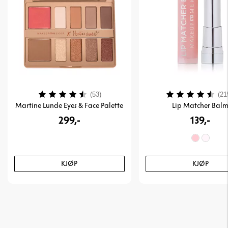
Karakter:
4.3 av 5 mulige
Karakter:
(53)
(21
Martine Lunde Eyes & Face Palette
Lip Matcher Bal
299,-
139,-
KJØP
KJØP