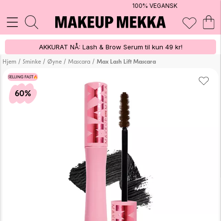
100% VEGANSK
AKKURAT NÅ: Lash & Brow Serum til kun 49 kr!
/
/
/
/
Hjem
Sminke
Øyne
Mascara
Max Lash Lift Mascara
60%