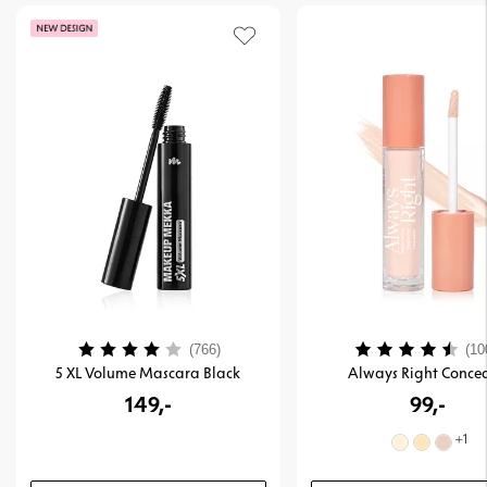
Karakter:
4.0 av 5 mulige
Karakter:
(766)
(10
5 XL Volume Mascara Black
Always Right Concea
149,-
99,-
+
1