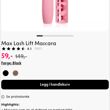
Max Lash Lift Mascara
Gjennomsnittskarakter:
4.1
(
stemmer:
1267
)
59,-
149,-
Farge:
Black
Legg i handlekurv
Se prishistorikk
Highlights:
• Mascara
som gir et definert og markert blikk