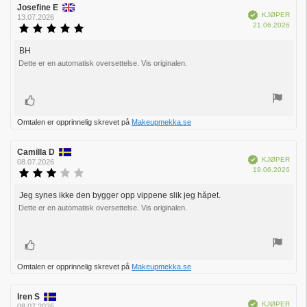
Forfatter:
Josefine E
Omtaledato:
Verifisert
KJØPER
13.07.2026
Dato
21.06.2026
Karakter:
for
5.0
kjøp:
av
BH
Omtaletekst:
5
Dette er en automatisk oversettelse. Vis originalen.
mulige
Liker
Omtalen er opprinnelig skrevet på
Makeupmekka.se
Forfatter:
Camilla D
Omtaledato:
Verifisert
KJØPER
08.07.2026
Dato
19.06.2026
Karakter:
for
3.0
kjøp:
av
Jeg synes ikke den bygger opp vippene slik jeg håpet.
Omtaletekst:
5
Dette er en automatisk oversettelse. Vis originalen.
mulige
Liker
Omtalen er opprinnelig skrevet på
Makeupmekka.se
Forfatter:
Iren S
Omtaledato:
Verifisert
KJØPER
08.07.2026