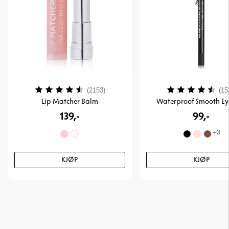
Karakter:
4.4 av 5 mulige
Karakter:
(2153)
(15
Lip Matcher Balm
Waterproof Smooth Ey
139,-
99,-
+
3
KJØP
KJØP