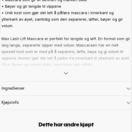
•
Bøyer og gir lengde til vippene
•
Unik kost som gjør det lett å påføre mascara i innerkant og
ytterkant av øyet, samtidig som den separerer, løfter, bøyer og gir
volum.
Max Lash Lift Mascara er perfekt for lengde og løft. En formel som gir
deg lange, separerte vipper med volum. Mascaraen har en helt
spesiell kost som er med på å separere, løfte, bøye og gi volum til
vippene. Kosten gjør det lett å jobbe fra innerkant til ytterkant av øyet.
Få et åpent og intenst blikk, med false lash effekt.
Tips
:
Har du høy oljeproduksjon i huden kan det komme i kontakt med
vippene dine, som kan gjøre at mascaraen sverter av. Et godt tips er
Ingredienser
å påføre pudder under øynene der maskaraen treffer for å forhindre
dette.
Kjøpsinfo
Art. nr:
14-9
Dette har andre kjøpt