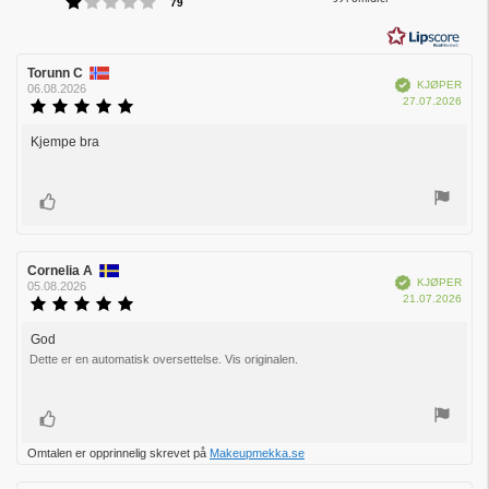
Karakter: 1 av 5 mulige
av
stemmer
79
5
mulige
Forfatter:
Torunn C
Omtaledato:
Verifisert
KJØPER
06.08.2026
Dato
27.07.2026
Karakter:
for
5.0
kjøp:
av
Kjempe bra
Omtaletekst:
5
mulige
Liker
Forfatter:
Cornelia A
Omtaledato:
Verifisert
KJØPER
05.08.2026
Dato
21.07.2026
Karakter:
for
5.0
kjøp:
av
God
Omtaletekst:
5
Dette er en automatisk oversettelse. Vis originalen.
mulige
Liker
Omtalen er opprinnelig skrevet på
Makeupmekka.se