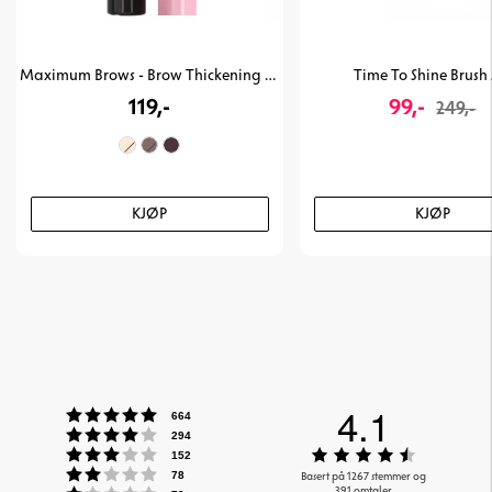
Maximum Brows - Brow Thickening Gel
Time To Shine Brush 
119,-
99,-
249,-
KJØP
KJØP
4.1
Karakter: 5 av 5 mulige
stemmer
664
Karakter: 4 av 5 mulige
stemmer
294
Karakter: 3 av 5 mulige
Karakter:
stemmer
152
Karakter: 2 av 5 mulige
4.1
stemmer
Basert på 1267 stemmer og
78
391 omtaler