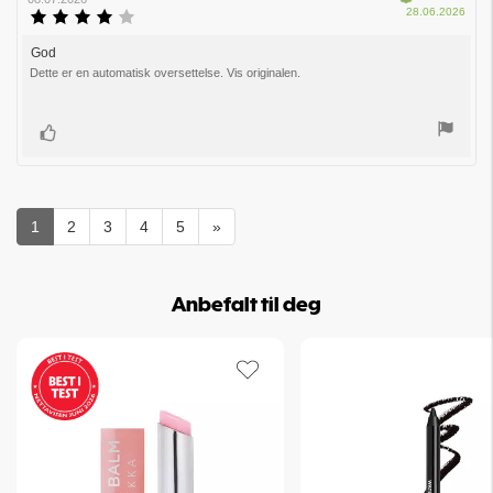
Dato
28.06.2026
Karakter:
for
4.0
kjøp:
av
God
Omtaletekst:
5
Dette er en automatisk oversettelse. Vis originalen.
mulige
Liker
1
2
3
4
5
»
Anbefalt til deg