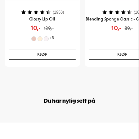
Karakter:
4.2 av 5 mulige
Karakter:
(1953)
(16
Glossy Lip Oil
10,-
10,-
139,-
89,-
+
5
KJØP
KJØP
Du har nylig sett på