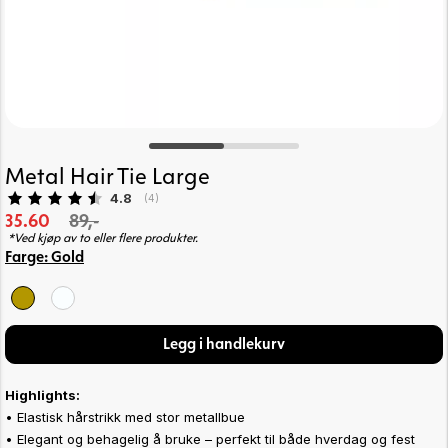
Metal Hair Tie Large
Gjennomsnittskarakter:
4.8
(
stemmer:
4
)
35.60
89,-
*Ved kjøp av to eller flere produkter.
Farge:
Gold
Legg i handlekurv
Highlights:
• Elastisk hårstrikk med stor metallbue
• Elegant og behagelig å bruke – perfekt til både hverdag og fest