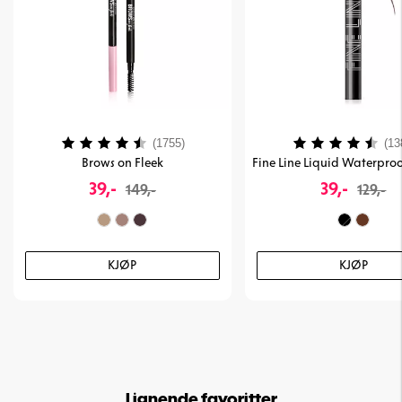
Karakter:
4.1 av 5 mulige
Karakter:
(1755)
(13
Brows on Fleek
Fine Line Liquid Waterproo
39,-
39,-
149,-
129,-
KJØP
KJØP
Lignende favoritter