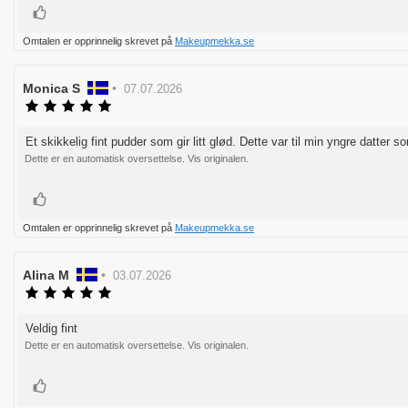
Liker
Omtalen er opprinnelig skrevet på
Makeupmekka.se
Forfatter:
Monica S
•
Omtaledato:
07.07.2026
Karakter:
5.0
av
Et skikkelig fint pudder som gir litt glød. Dette var til min yngre datter so
Omtaletekst:
5
Dette er en automatisk oversettelse. Vis originalen.
mulige
Liker
Omtalen er opprinnelig skrevet på
Makeupmekka.se
Forfatter:
Alina M
•
Omtaledato:
03.07.2026
Karakter:
5.0
av
Veldig fint
Omtaletekst:
5
Dette er en automatisk oversettelse. Vis originalen.
mulige
Liker