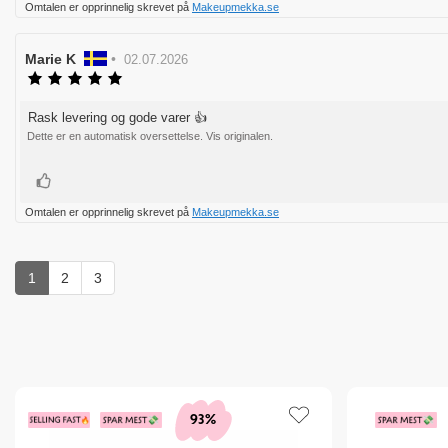
Omtalen er opprinnelig skrevet på
Makeupmekka.se
Forfatter:
Marie K
•
Omtaledato:
02.07.2026
Karakter:
5.0
av
Rask levering og gode varer 👍
Omtaletekst:
5
Dette er en automatisk oversettelse. Vis originalen.
mulige
Liker
Omtalen er opprinnelig skrevet på
Makeupmekka.se
1
2
3
93%