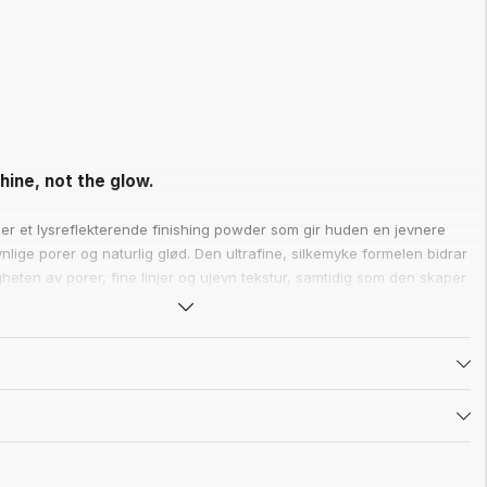
hine, not the glow.
er et lysreflekterende finishing powder som gir huden en jevnere
ynlige porer og naturlig glød. Den ultrafine, silkemyke formelen bidrar
ligheten av porer, fine linjer og ujevn tekstur, samtidig som den skaper
us-effekt.
ranti
 få pengene tilbake. Test Miracle Powder risikofritt i 60 dager.
fornøydhetsgaranti her.
ende pigmentene demper uønsket glans uten å fjerne hudens naturlige
ltatet er en hud som ser glattere, friskere og mer jevn ut – uten å føles