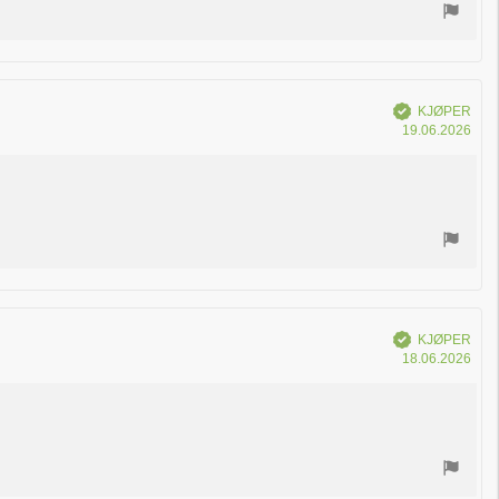
Verifisert
KJØPER
Dat
19.06.2026
for
kjøp
Verifisert
KJØPER
Dat
18.06.2026
for
kjøp