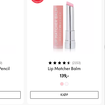
3.9 av 5 mulige
Karakter:
4.4 av 5 mulig
9)
(2153)
Pencil
Lip Matcher Balm
139,-
KJØP