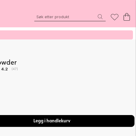
owder
Gjennomsnittskarakter:
4.2
(
stemmer:
47
)
Legg i handlekurv