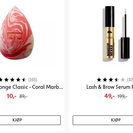
arakter:
4.2 av 5 mulige
Karakter:
(165)
(32
Blending Sponge Classic - Coral Marble
Lash & Brow Serum 
10,-
49,-
89,-
199,-
KJØP
KJØP