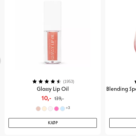
Karakter:
4.2 av 5 mulige
K
(1953)
Glossy Lip Oil
10,-
139,-
+
3
KJØP