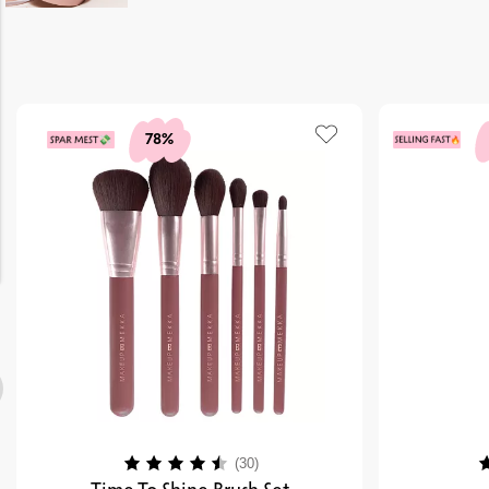
78%
Karakter:
4.3 av 5 mulige
K
(30)