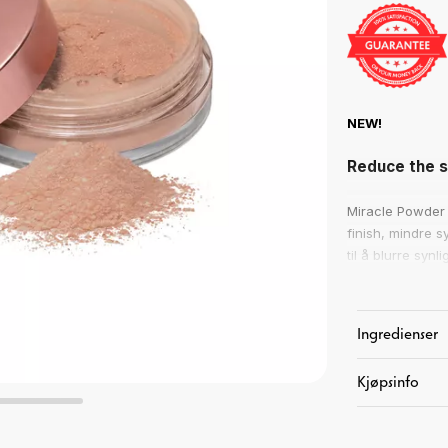
NEW!
Reduce the s
Miracle Powder 
finish, mindre s
til å blurre syn
en myk soft-foc
Fornøydhetsga
Ingredienser
Elsk den – eller
Les mer om vår 
Kjøpsinfo
De lysreflekter
utstråling. Resu