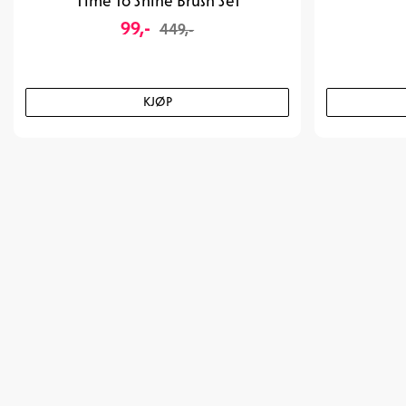
Time To Shine Brush Set
99,-
449,-
KJØP