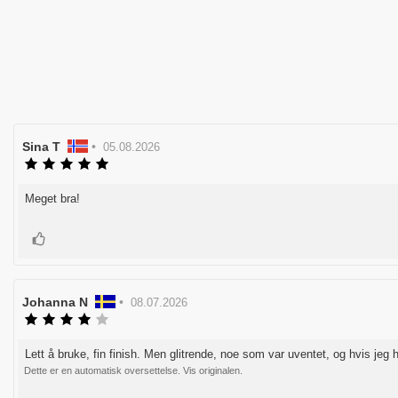
Forfatter:
Sina T
•
Omtaledato:
05.08.2026
Karakter:
5.0
av
Meget bra!
Omtaletekst:
5
mulige
Liker
Forfatter:
Johanna N
•
Omtaledato:
08.07.2026
Karakter:
4.0
av
Lett å bruke, fin finish. Men glitrende, noe som var uventet, og hvis jeg h
Omtaletekst:
5
Dette er en automatisk oversettelse. Vis originalen.
mulige