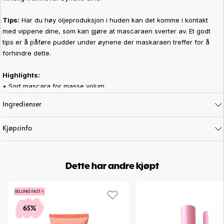
Tips:
Har du høy oljeproduksjon i huden kan det komme i kontakt
med vippene dine, som kan gjøre at mascaraen sverter av. Et godt
tips er å påføre pudder under øynene der maskaraen treffer for å
forhindre dette.
Highlights:
• Sort mascara for masse volum
• Stor og unik gummikost
Ingredienser
Art. nr:
14-22
Kjøpsinfo
Dette har andre kjøpt
65%