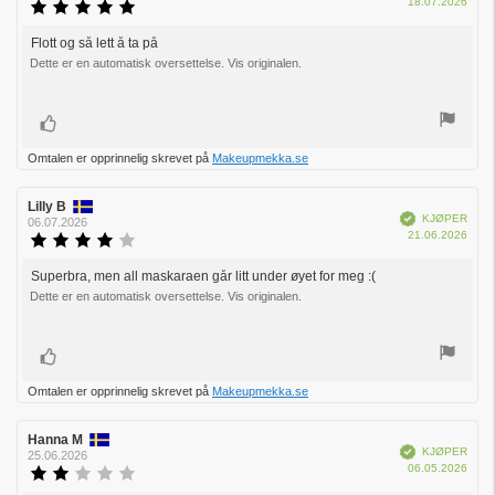
Dato
18.07.2026
Karakter:
for
5.0
kjøp:
av
Flott og så lett å ta på
Omtaletekst:
5
Dette er en automatisk oversettelse. Vis originalen.
mulige
Liker
Omtalen er opprinnelig skrevet på
Makeupmekka.se
Forfatter:
Lilly B
Omtaledato:
Verifisert
KJØPER
06.07.2026
Dato
21.06.2026
Karakter:
for
4.0
kjøp:
av
Superbra, men all maskaraen går litt under øyet for meg :(
Omtaletekst:
5
Dette er en automatisk oversettelse. Vis originalen.
mulige
Liker
Omtalen er opprinnelig skrevet på
Makeupmekka.se
Forfatter:
Hanna M
Omtaledato:
Verifisert
KJØPER
25.06.2026
Dato
06.05.2026
Karakter:
for
2.0