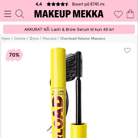
Basert på 8745 stemmer
4.4
AKKURAT NÅ: Lash & Brow Serum til kun 49 kr!
/
/
/
/
Hjem
Sminke
Øyne
Mascara
Overload Volume Mascara
70%