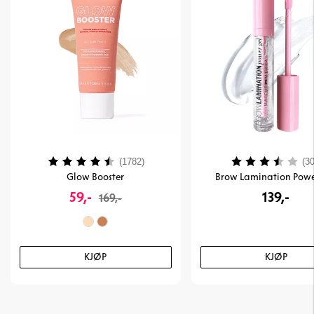
Karakter:
4.2 av 5 mulige
Karakter:
(1782)
(30
Glow Booster
Brow Lamination Powe
59,-
139,-
169,-
KJØP
KJØP