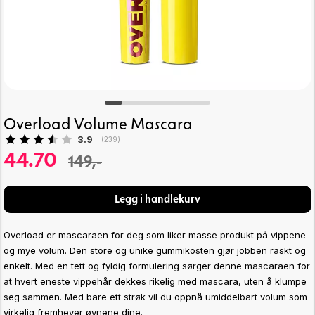
Overload Volume Mascara
Gjennomsnittskarakter:
3.9
(
stemmer:
239
)
44.70
149,-
Legg i handlekurv
Overload er mascaraen for deg som liker masse produkt på vippene
og mye volum. Den store og unike gummikosten gjør jobben raskt og
enkelt. Med en tett og fyldig formulering sørger denne mascaraen for
at hvert eneste vippehår dekkes rikelig med mascara, uten å klumpe
seg sammen. Med bare ett strøk vil du oppnå umiddelbart volum som
virkelig fremhever øynene dine.