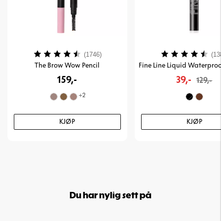
Karakter:
4.4 av 5 mulige
Karakter:
(1746)
(13
The Brow Wow Pencil
Fine Line Liquid Waterproo
159,-
39,-
129,-
+
2
KJØP
KJØP
Du har nylig sett på