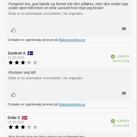
kjøp:
av
Fungerer bra, god børste og formel når den påføres, men den ender opp
Omtaletekst:
under øyet mitt innen en time uansett hvor mye jeg bruker
5
mulige
Dette er en automatisk oversettelse. Vis originalen.
Liker
Omtalen er opprinnelig skrevet på
Makeupmekka.se
Forfatter:
Zandrah A
Omtaledato:
Verifisert
KJØPER
22.06.2026
Dato
06.06.2026
Karakter:
for
3.0
kjøp:
av
Klumper seg lett
Omtaletekst:
5
Dette er en automatisk oversettelse. Vis originalen.
mulige
Liker
Omtalen er opprinnelig skrevet på
Makeupmekka.se
Forfatter:
Dolla S
Omtaledato:
Verifisert
KJØPER
22.06.2026
Dato
05.06.2026
Karakter:
for
3.0
kjøp:
av