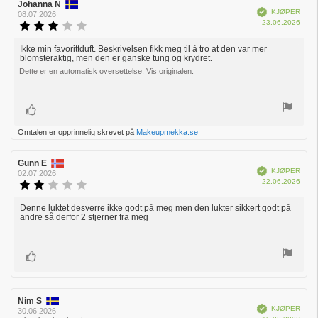
Forfatter:
Johanna N
Omtaledato:
Verifisert
KJØPER
08.07.2026
Dato
23.06.2026
Karakter:
for
3.0
kjøp:
av
Ikke min favorittduft. Beskrivelsen fikk meg til å tro at den var mer
Omtaletekst:
blomsteraktig, men den er ganske tung og krydret.
5
mulige
Dette er en automatisk oversettelse. Vis originalen.
Liker
Omtalen er opprinnelig skrevet på
Makeupmekka.se
Forfatter:
Gunn E
Omtaledato:
Verifisert
KJØPER
02.07.2026
Dato
22.06.2026
Karakter:
for
2.0
kjøp:
av
Denne luktet desverre ikke godt på meg men den lukter sikkert godt på
Omtaletekst:
andre så derfor 2 stjerner fra meg
5
mulige
Liker
Forfatter:
Nim S
Omtaledato:
Verifisert
KJØPER
30.06.2026