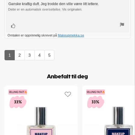
kjøp:
av
Ganske kraftig duft. Jeg trodde den ville være litt lettere.
Omtaletekst:
5
Dette er en automatisk oversettelse. Vis originalen.
mulige
Liker
Omtalen er opprinnelig skrevet på
Makeupmekka.se
1
2
3
4
5
Anbefalt til deg
33%
33%