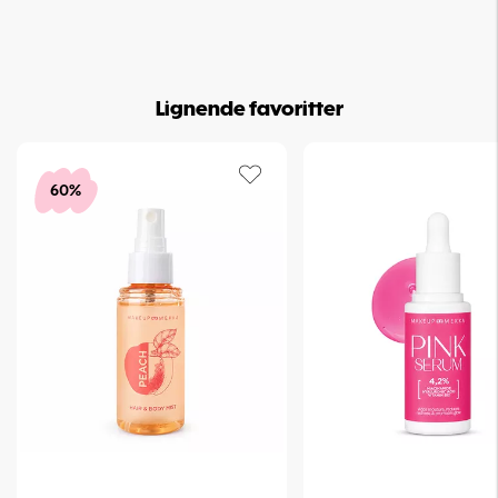
• Perfekt allround signaturduft du kan bruke året rundt
Brukstips
Vil du ha ekstra varighet og et jevnere duftspor? Påfør en nøytral
Lignende favoritter
body lotion (uten parfyme) først, og spray deretter på huden når
lotionen har trukket inn. Duft “fester” seg bedre i fuktet hud – og du
får en mer langvarig, smooth utvikling gjennom dagen.
60%
FAQ
Hva slags parfyme er She’s Free?
She’s Free er en clean floral Eau de Parfum med sitrus og solbær i
toppen, lavendel og hvite blomster i hjertet og en myk base av
vanilje, amber og musk.
Er She’s Free en hverdagsparfyme?
Ja. Den er laget som en moderne signaturduft som er enkel å bruke
fra morgen til kveld – både til jobb, skole og fritid.
Hvor lenge varer She’s Free?
Som Eau de Parfum med 18 % duftkonsentrasjon sitter She’s Free i