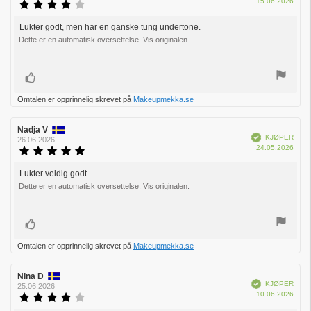
Dato
15.06.2026
Karakter:
for
4.0
kjøp:
av
Lukter godt, men har en ganske tung undertone.
Omtaletekst:
5
Dette er en automatisk oversettelse. Vis originalen.
mulige
Liker
Omtalen er opprinnelig skrevet på
Makeupmekka.se
Forfatter:
Nadja V
Omtaledato:
Verifisert
KJØPER
26.06.2026
Dato
24.05.2026
Karakter:
for
5.0
kjøp:
av
Lukter veldig godt
Omtaletekst:
5
Dette er en automatisk oversettelse. Vis originalen.
mulige
Liker
Omtalen er opprinnelig skrevet på
Makeupmekka.se
Forfatter:
Nina D
Omtaledato:
Verifisert
KJØPER
25.06.2026
Dato
10.06.2026
Karakter:
for
4.0