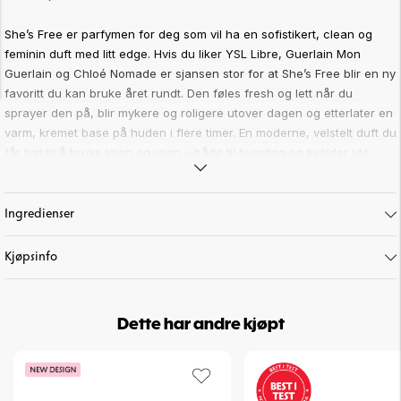
She’s Free er parfymen for deg som vil ha en sofistikert, clean og
feminin duft med litt edge.
Hvis du liker
YSL Libre,
Guerlain Mon
Guerlain og Chloé Nomade er sjansen stor for at She’s Free blir en ny
favoritt du kan bruke året rundt.
Den føles fresh og lett når du
sprayer den på, blir mykere og roligere utover dagen og etterlater en
varm, kremet base på huden i flere timer. En moderne, velstelt duft du
får lyst til å bruke igjen og igjen – både til hverdag og kvelder ute.
Utviklet og produsert i Frankrike av parfymespesialister med over 30
års erfaring. Med 18 % duftkonsentrasjon (Eau de Parfum) får du en
Ingredienser
parfyme med høy kvalitet og god holdbarhet, der duftreisen går fra
frisk åpning til en myk, varm og behagelig finish.
Kjøpsinfo
Slik lukter She’s Free
Duften åpner friskt og luftig med bergamott, sitron, mandarin og
Dette har andre kjøpt
solbær – en klar start som gir energi. I hjertet ligger lavendel, jasmin,
appelsinblomst og hvite blomster som gir en balansert miks av
friskhet og femininitet, med en moderne aromatisk edge. Når den
setter seg på huden, runder vanilje, amber og musk av med en