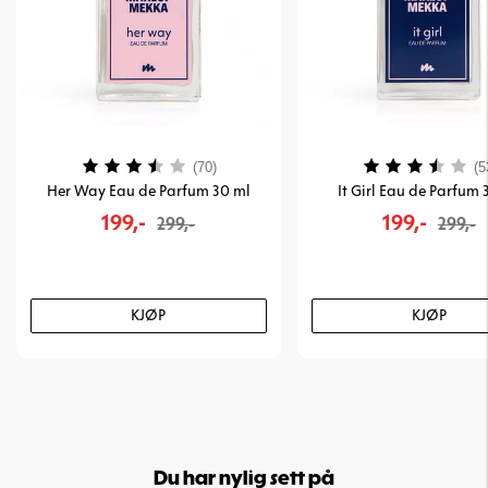
Karakter:
3.7 av 5 mulige
Karakter:
(70)
(5
Her Way Eau de Parfum 30 ml
It Girl Eau de Parfum 
199,-
199,-
299,-
299,-
KJØP
KJØP
Du har nylig sett på