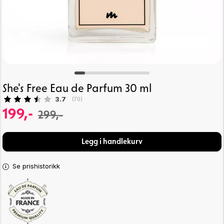
She's Free Eau de Parfum 30 ml
Gjennomsnittskarakter:
3.7
(
stemmer:
70
)
199,-
299,-
Legg i handlekurv
Se prishistorikk