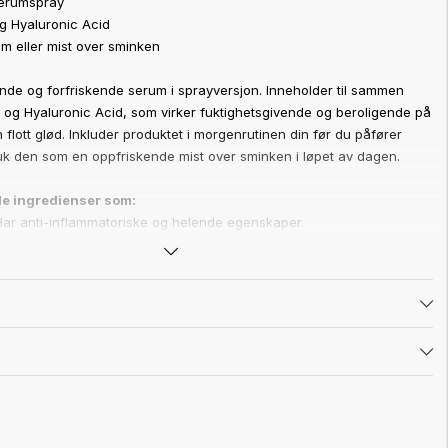
serumspray
og Hyaluronic Acid
m eller mist over sminken
ende og forfriskende serum i sprayversjon. Inneholder til sammen
 og Hyaluronic Acid, som virker fuktighetsgivende og beroligende på
 flott glød. Inkluder produktet i morgenrutinen din før du påfører
ruk den som en oppfriskende mist over sminken i løpet av dagen.
e ingredienser som:
 Har anti-inflammatoriske og helende egenskaper.
id: En fuktighetsgivende ingrediens som har en mykgjørende og
nde effekt, samt jevner ut fine linjer over tid.
ighetsgivende ingrediens som bidrar til å styrke hudbarrieren.
arianten
Spray On Serum Mist - Green Tea
.