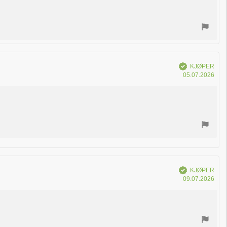
kjøp
Verifisert
KJØPER
Dat
05.07.2026
for
kjøp
Verifisert
KJØPER
Dat
09.07.2026
for
kjøp