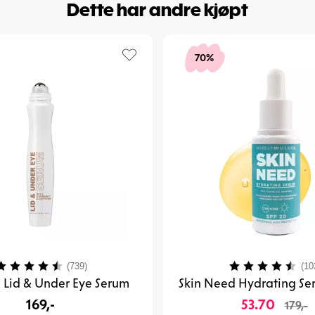
Dette har andre kjøpt
70%
arakter:
4.1 av 5 mulige
Karakter:
(739)
(10
 Lid & Under Eye Serum
Skin Need Hydrating Se
169,-
53.70
179,-