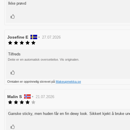
av
Ikke prøvd
Omtaletekst:
5
mulige
Liker
Forfatter:
Josefine E
•
Omtaledato:
27.07.2026
Karakter:
5.0
av
Tilfreds
Omtaletekst:
5
Dette er en automatisk oversettelse. Vis originalen.
mulige
Liker
Omtalen er opprinnelig skrevet på
Makeupmekka.se
Forfatter:
Malin S
•
Omtaledato:
21.07.2026
Karakter:
4.0
av
Ganske sticky, men huden får en fin dewy look. Sikkert kjekt å bruke u
Omtaletekst:
5
mulige
Liker