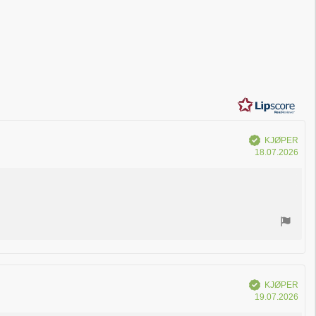
Verifisert
KJØPER
Dat
18.07.2026
for
kjøp
Verifisert
KJØPER
Dat
19.07.2026
for