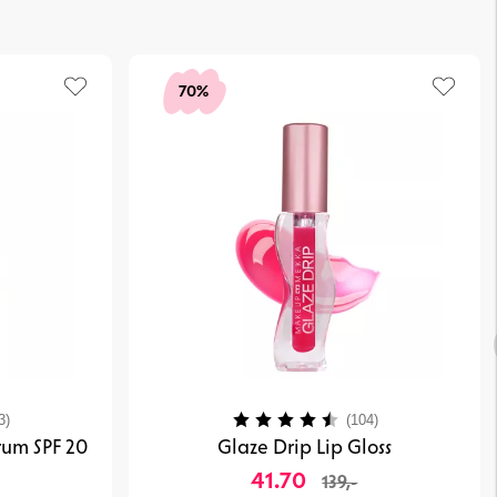
70%
4.1 av 5 mulige
Karakter:
4.3 av 5 mulig
3)
(104)
rum SPF 20
Glaze Drip Lip Gloss
41.70
139,-