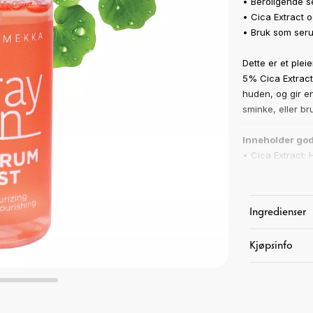
• Beroligende 
• Cica Extract 
• Bruk som seru
Dette er et plei
5% Cica Extract
huden, og gir en
sminke, eller b
Inneholder god
• Cica Extract:
• Hyaluronic Ac
fuktighetsbevare
•
Glycerin: Fukt
Ingredienser
Finnes også i v
Kjøpsinfo
Art. nr:
11-6