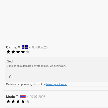
Forfatter:
Carina M
•
Omtaledato:
03.08.2026
Karakter:
4.0
av
God
Omtaletekst:
5
Dette er en automatisk oversettelse. Vis originalen.
mulige
Liker
Omtalen er opprinnelig skrevet på
Makeupmekka.se
Forfatter:
Marie T
•
Omtaledato:
29.07.2026
Karakter:
4.0