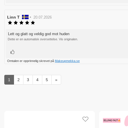
Forfatter:
Linn T
•
Omtaledato:
20.07.2026
Karakter:
5.0
av
Lett og glatt og veldig god mot huden
Omtaletekst:
5
Dette er en automatisk oversettelse. Vis originalen.
mulige
Liker
Omtalen er opprinnelig skrevet på
Makeupmekka.se
1
2
3
4
5
»