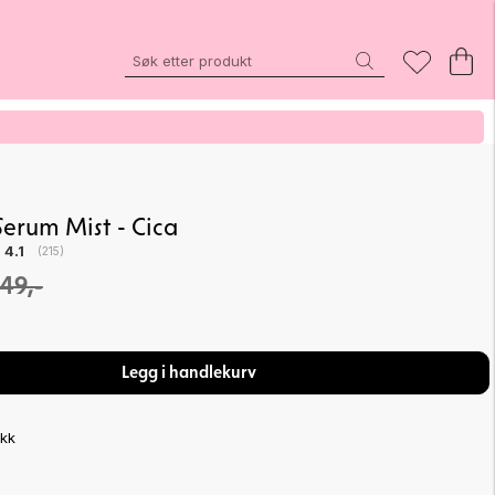
erum Mist - Cica
Gjennomsnittskarakter:
4.1
(
stemmer:
215
)
149,-
Legg i handlekurv
ikk