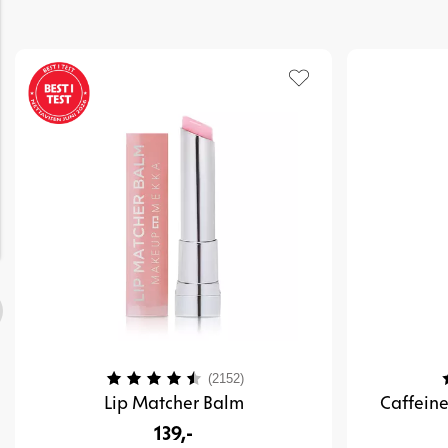
Karakter:
4.4 av 5 mulige
K
(2152)
Lip Matcher Balm
Caffeine
139,-