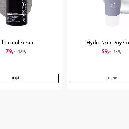
Charcoal Serum
Hydra Skin Day C
79,-
59,-
179,-
139,-
KJØP
KJØP