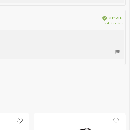
Verifisert
KJØPER
Dat
29.06.2026
for
kjøp