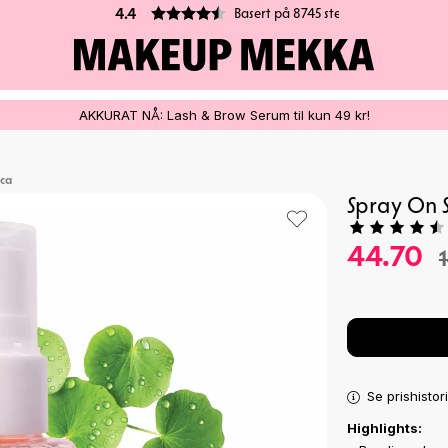
Basert på 8745 stemmer
4.4
AKKURAT NÅ: Lash & Brow Serum til kun 49 kr!
ica
Spray On S
44.70
Se prishistor
Highlights: