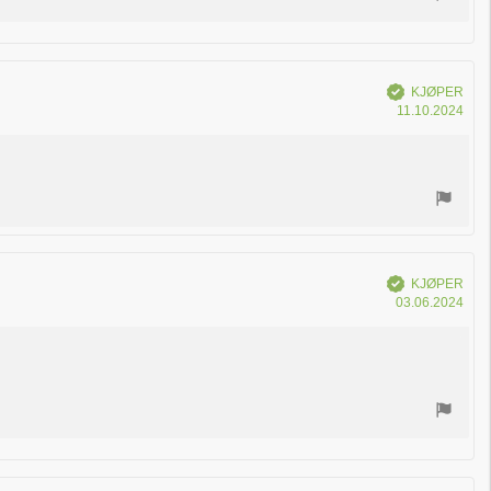
Verifisert
KJØPER
Dat
11.10.2024
for
kjøp
Verifisert
KJØPER
Dat
03.06.2024
for
kjøp