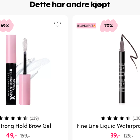
Dette har andre kjøpt
69%
70%
arakter:
4.1 av 5 mulige
Karakter:
(119)
(138
 Strong Hold Brow Gel
Fine Line Liquid Waterpro
49,-
39,-
159,-
129,-