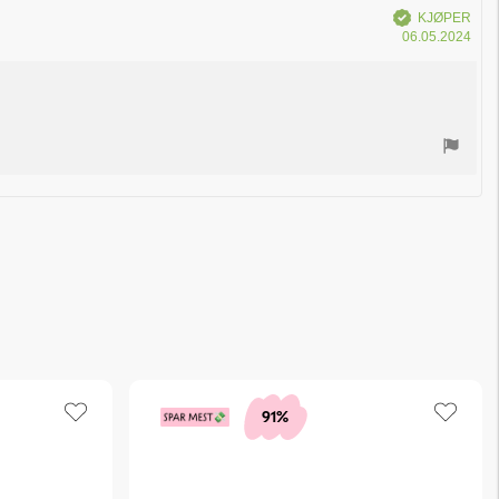
Verifisert
KJØPER
Dat
06.05.2024
for
kjøp
91%