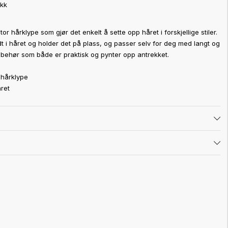
ikk
tor hårklype som gjør det enkelt å sette opp håret i forskjellige stiler.
t i håret og holder det på plass, og passer selv for deg med langt og
t tilbehør som både er praktisk og pynter opp antrekket.
r hårklype
året