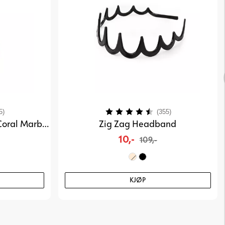
4.2 av 5 mulige
Karakter:
4.2 av 5 mulig
5)
(355)
Blending Sponge Classic - Coral Marble
Zig Zag Headband
10,-
109,-
KJØP