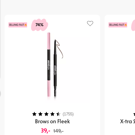
74%
Karakter:
4.1 av 5 mulige
K
(1755)
Brows on Fleek
X-tra
39,-
149,-