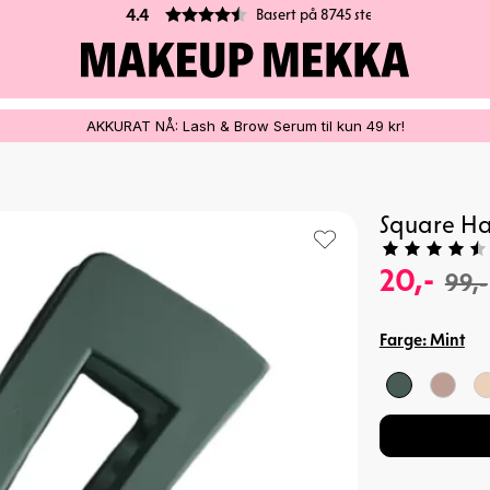
Basert på 8745 stemmer
4.4
AKKURAT NÅ: Lash & Brow Serum til kun 49 kr!
Square Hai
20,-
99,-
Farge:
Mint