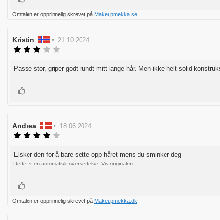
Omtalen er opprinnelig skrevet på
Makeupmekka.se
Forfatter:
Kristin
•
Omtaledato:
21.10.2024
Karakter:
3.0
av
Passe stor, griper godt rundt mitt lange hår. Men ikke helt solid konstruk
Omtaletekst:
5
mulige
Liker
Forfatter:
Andrea
•
Omtaledato:
18.06.2024
Karakter:
4.0
av
Elsker den for å bare sette opp håret mens du sminker deg
Omtaletekst:
5
Dette er en automatisk oversettelse. Vis originalen.
mulige
Liker
Omtalen er opprinnelig skrevet på
Makeupmekka.dk