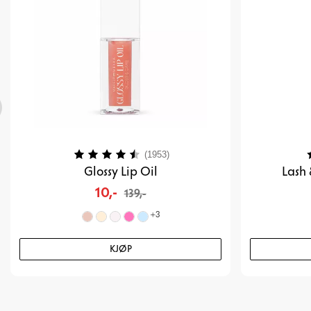
Karakter:
4.2 av 5 mulige
K
(1953)
Glossy Lip Oil
Lash 
10,-
139,-
+
3
KJØP