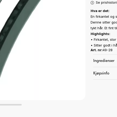
Se prishistor
Hva er det:
En firkantet og s
Denne sitter god
tykt hår. Et fin
Highlights:
•
Firkantet, sto
•
Sitter godt i h
Art. nr:
49-28
Ingredienser
Kjøpsinfo