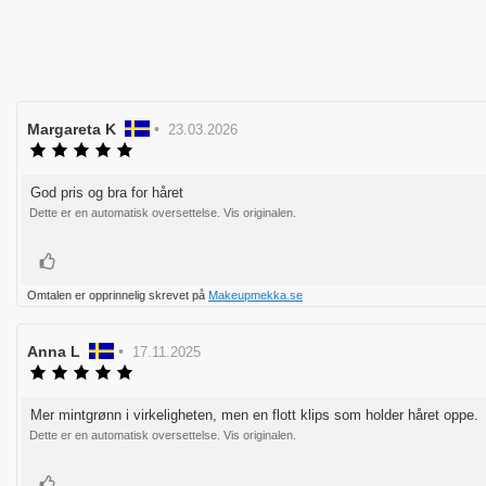
Forfatter:
Margareta K
•
Omtaledato:
23.03.2026
Karakter:
5.0
av
God pris og bra for håret
Omtaletekst:
5
Dette er en automatisk oversettelse. Vis originalen.
mulige
Liker
Omtalen er opprinnelig skrevet på
Makeupmekka.se
Forfatter:
Anna L
•
Omtaledato:
17.11.2025
Karakter:
5.0
av
Mer mintgrønn i virkeligheten, men en flott klips som holder håret oppe.
Omtaletekst:
5
Dette er en automatisk oversettelse. Vis originalen.
mulige
Liker