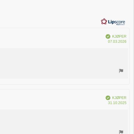
Verifisert
KJØPER
Dat
07.03.2026
for
kjøp
Verifisert
KJØPER
Dat
31.10.2025
for
kjøp