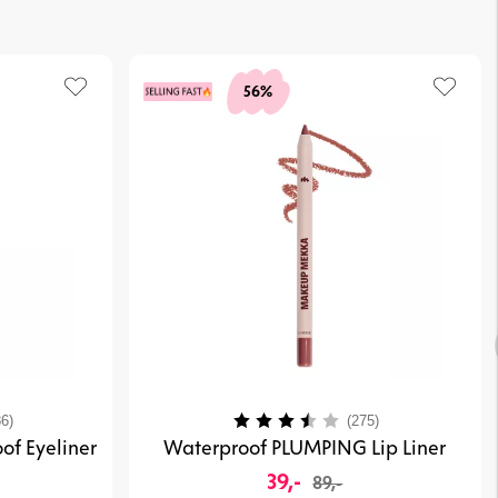
56%
4.1 av 5 mulige
Karakter:
3.7 av 5 mulig
6)
(275)
of Eyeliner
Waterproof PLUMPING Lip Liner
39,-
89,-