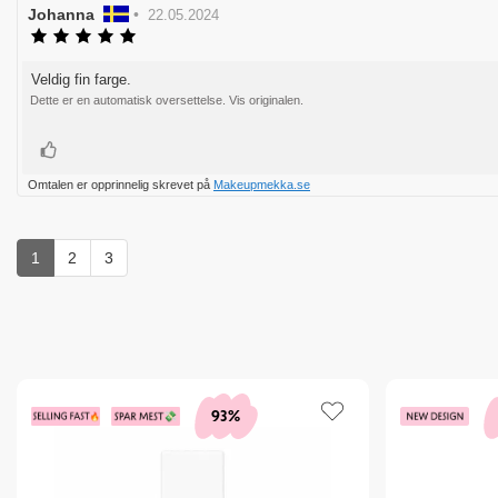
Forfatter:
Johanna
•
Omtaledato:
22.05.2024
Karakter:
5.0
av
Veldig fin farge.
Omtaletekst:
5
Dette er en automatisk oversettelse. Vis originalen.
mulige
Liker
Omtalen er opprinnelig skrevet på
Makeupmekka.se
1
2
3
93%