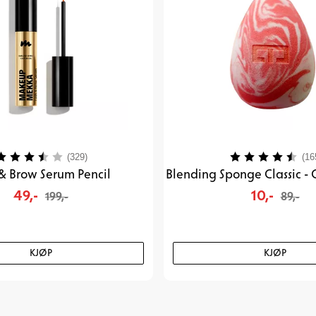
arakter:
3.9 av 5 mulige
Karakter:
(329)
(16
& Brow Serum Pencil
49,-
10,-
199,-
89,-
KJØP
KJØP