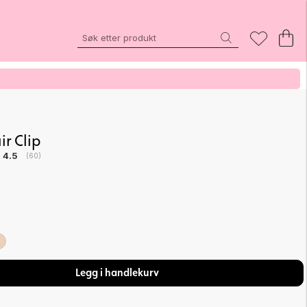
r Clip
Gjennomsnittskarakter:
4.5
(
stemmer:
60
)
Legg i handlekurv