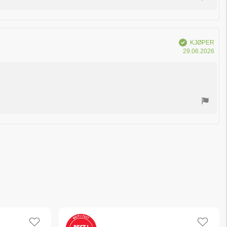
Verifisert
KJØPER
Dat
29.06.2026
for
kjøp