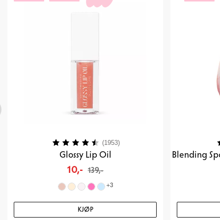
Karakter:
4.2 av 5 mulige
K
(1953)
Glossy Lip Oil
10,-
139,-
+
3
KJØP