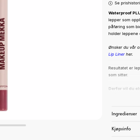
Se prishistor
Waterproof PL
lepper som oppl
påføring som bid
holder leppene 
Ønsker du vår or
Lip Liner
her.
Resultatet er le
som sitter.
Derfor vil du 
• Får leppene ti
•
Waterproof
– 
• Myk og kreme
Ingredienser
• Med
vitamin 
• Kan brukes a
Kjøpsinfo
• 100 % vegansk