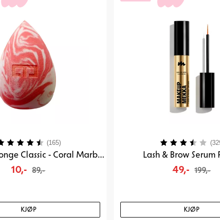
arakter:
4.2 av 5 mulige
Karakter:
(165)
(32
Blending Sponge Classic - Coral Marble
Lash & Brow Serum 
10,-
49,-
89,-
199,-
KJØP
KJØP