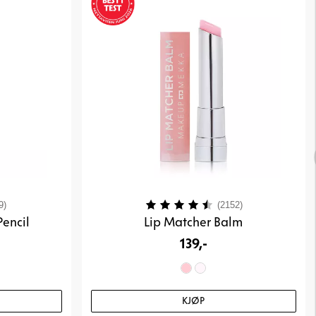
3.9 av 5 mulige
Karakter:
4.4 av 5 mulig
9)
(2152)
Pencil
Lip Matcher Balm
139,-
KJØP