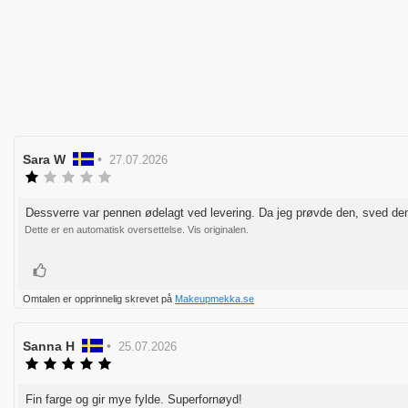
Forfatter:
Sara W
•
Omtaledato:
27.07.2026
Karakter:
1.0
av
Dessverre var pennen ødelagt ved levering. Da jeg prøvde den, sved den
Omtaletekst:
5
Dette er en automatisk oversettelse. Vis originalen.
mulige
Liker
Omtalen er opprinnelig skrevet på
Makeupmekka.se
Forfatter:
Sanna H
•
Omtaledato:
25.07.2026
Karakter:
5.0
av
Fin farge og gir mye fylde. Superfornøyd!
Omtaletekst:
5