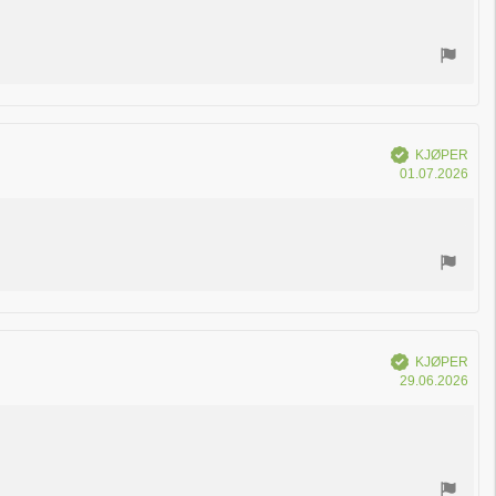
Verifisert
KJØPER
Dat
01.07.2026
for
kjøp
Verifisert
KJØPER
Dat
29.06.2026
for
kjøp