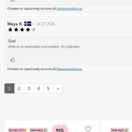
Omtalen er opprinnelig skrevet på
Makeupmekka.se
Forfatter:
Maya K
•
Omtaledato:
14.07.2026
Karakter:
4.0
av
God
Omtaletekst:
5
Dette er en automatisk oversettelse. Vis originalen.
mulige
Liker
Omtalen er opprinnelig skrevet på
Makeupmekka.se
1
2
3
4
5
»
93%