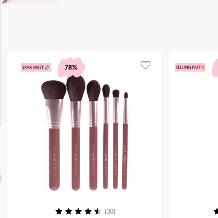
78%
Karakter:
4.3 av 5 mulige
K
(30)