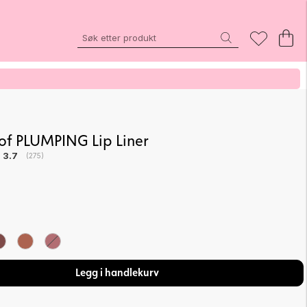
HIGH QUALITY MAKEUP - FOR LESS
f PLUMPING Lip Liner
Gjennomsnittskarakter:
3.7
(
stemmer:
275
)
Legg i handlekurv