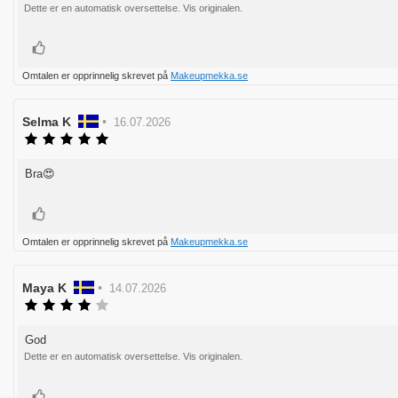
Dette er en automatisk oversettelse. Vis originalen.
mulige
Liker
Omtalen er opprinnelig skrevet på
Makeupmekka.se
Forfatter:
Selma K
•
Omtaledato:
16.07.2026
Karakter:
5.0
av
Bra😍
Omtaletekst:
5
mulige
Liker
Omtalen er opprinnelig skrevet på
Makeupmekka.se
Forfatter:
Maya K
•
Omtaledato:
14.07.2026
Karakter:
4.0
av
God
Omtaletekst:
5
Dette er en automatisk oversettelse. Vis originalen.
mulige
Liker