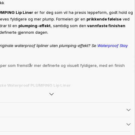
ikk
UMPING Lip Liner
er for deg som vil ha presis leppeform, godt hold og
eves fyldigere og mer plump. Formelen gir en
prikkende følelse
ved
rar til en
plumping-effekt
, samtidig som den
vannfaste finishen
definerte gjennom dagen.
iginale waterproof lipliner uten plumping-effekt? Se
Waterproof Stay
pper som fremstår mer definerte og visuelt fyldigere, med en finish
elske Waterproof PLUMPING Lip Liner
l å se
fyldigere
og mer
definerte
ut
sitter bedre enn en vanlig lipliner
t –
enkel
å påføre og
behagelig
å ha på
E
for en mykere følelse på leppene
lene eller sammen med andre leppeprodukter
 og cruelty-free