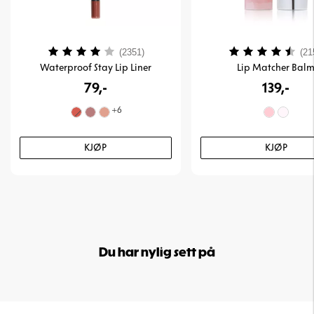
Karakter:
4.0 av 5 mulige
Karakter:
(2351)
(21
Waterproof Stay Lip Liner
Lip Matcher Bal
79,-
139,-
+
6
KJØP
KJØP
Du har nylig sett på