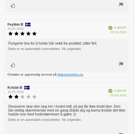
Liker
Forfatter:
Feylinn B
Omtaledato:
Verifisert
KJØPER
19.05.2026
Dato
28.04.2026
Karakter:
for
5.0
kjøp:
av
Fungerer bra for å holde hår vekk fra ansiktet, sitter fint.
Omtaletekst:
5
Dette er en automatisk oversettelse. Vis originalen.
mulige
Liker
Omtalen er opprinnelig skrevet på
Makeupmekka.se
Forfatter:
Kristin B
Omtaledato:
Verifisert
KJØPER
18.05.2026
Dato
28.04.2026
Karakter:
for
2.0
kjøp:
av
Dessverre skar den seg inn i hodet mitt, så jeg får ikke brukt den. Den
Omtaletekst:
ble veldig skjemmende med en gang (både jeg og barna trodde det ikke
5
hadde noe med hodestørrelsen å gjøre :))
mulige
Dette er en automatisk oversettelse. Vis originalen.