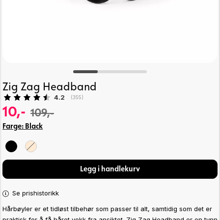
Zig Zag Headband
Gjennomsnittskarakter:
4.2
(
stemmer:
355
)
10,-
109,-
Farge:
Black
Legg i handlekurv
Se prishistorikk
Hårbøyler er et tidløst tilbehør som passer til alt, samtidig som det er
praktisk for å få håret vekk fra ansiktet. Zig Zag Headband er en tynn