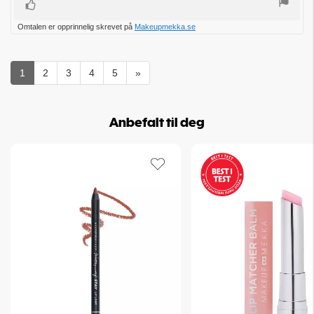
Liker
Omtalen er opprinnelig skrevet på
Makeupmekka.se
1
2
3
4
5
»
Anbefalt til deg