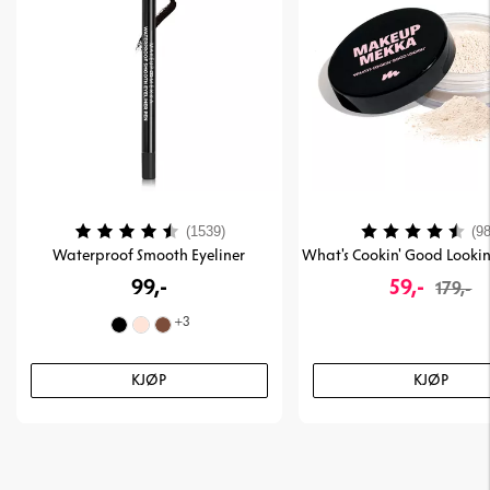
Karakter:
4.1 av 5 mulige
Karakter:
(1539)
(98
Waterproof Smooth Eyeliner
99,-
59,-
179,-
+
3
KJØP
KJØP