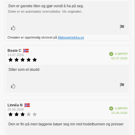
3.0
kjøp:
av
Den er ganske liten og gjør vondt å ha på seg.
Omtaletekst:
5
Dette er en automatisk oversettelse. Vis originalen.
mulige
Liker
Omtalen er opprinnelig skrevet på
Makeupmekka.se
Forfatter:
Beate C
Omtaledato:
Verifisert
KJØPER
13.07.2026
Dato
02.07.2026
Karakter:
for
5.0
kjøp:
av
Sitter som et skudd
Omtaletekst:
5
mulige
Liker
Forfatter:
Linnéa N
Omtaledato:
Verifisert
KJØPER
25.06.2026
Dato
15.06.2026
Karakter:
for
3.0
kjøp:
av
Den er fin på men taggene bøyer seg inn mot hodetbunnen og presser
Omtaletekst:
5
mulige